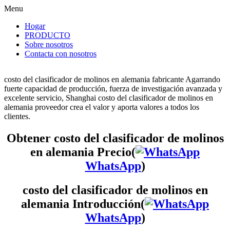
Menu
Hogar
PRODUCTO
Sobre nosotros
Contacta con nosotros
costo del clasificador de molinos en alemania fabricante Agarrando
fuerte capacidad de producción, fuerza de investigación avanzada y
excelente servicio, Shanghai costo del clasificador de molinos en
alemania proveedor crea el valor y aporta valores a todos los
clientes.
Obtener costo del clasificador de molinos
en alemania Precio(
WhatsApp
)
costo del clasificador de molinos en
alemania Introducción(
WhatsApp
)