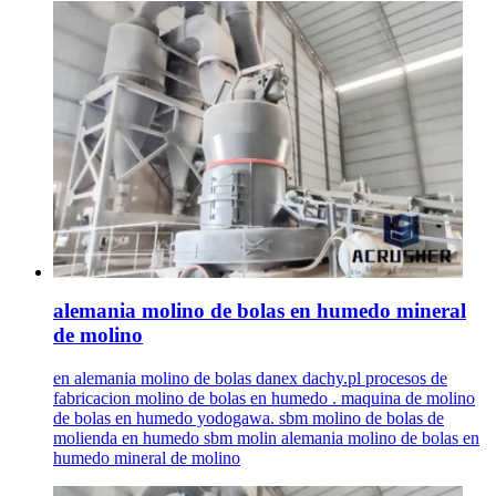
alemania molino de bolas en humedo mineral
de molino
en alemania molino de bolas danex dachy.pl procesos de
fabricacion molino de bolas en humedo . maquina de molino
de bolas en humedo yodogawa. sbm molino de bolas de
molienda en humedo sbm molin alemania molino de bolas en
humedo mineral de molino