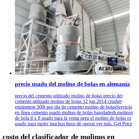
precio usado del molino de bolas en alemania
precio del cemento utilizado molino de bolas precio del
cemento utilizado molino de bolas 12 jun 2014 crusher
equipment 300t por dia de cemento molino de bolasServicio
en línea cemento usado molino de bolas bangladesh molinos
de bola 8 x 8 usado para la venta peru el molino de bolas es
usado para moler muchos tipos de operar ver más. Get Price
costo del clasificador de molinos en