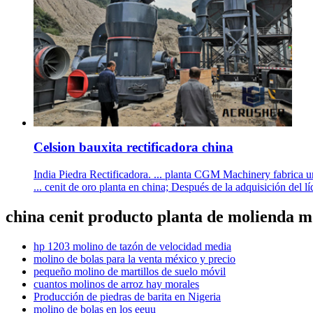
Celsion bauxita rectificadora china
India Piedra Rectificadora. ... planta CGM Machinery fabrica una
... cenit de oro planta en china; Después de la adquisición del l
china cenit producto planta de molienda m
hp 1203 molino de tazón de velocidad media
molino de bolas para la venta méxico y precio
pequeño molino de martillos de suelo móvil
cuantos molinos de arroz hay morales
Producción de piedras de barita en Nigeria
molino de bolas en los eeuu