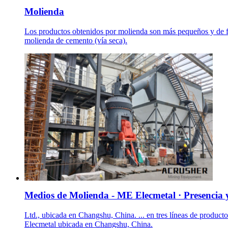
Molienda
Los productos obtenidos por molienda son más pequeños y de for
molienda de cemento (vía seca).
Medios de Molienda - ME Elecmetal · Presencia 
Ltd., ubicada en Changshu, China. ... en tres líneas de prod
Elecmetal ubicada en Changshu, China.