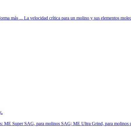
ma más ... La velocidad crítica para un molino y sus elementos moledore
y.
uctos: ME Super SAG, para molinos SAG; ME Ultra Grind, para molinos 