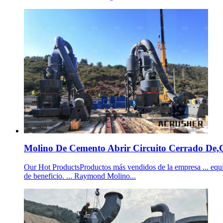
Molino De Cemento Abrir Circuito Cerrado De,C
Our Hot ProductsProductos más vendidos de la empresa ... equip
de beneficio. ... Raymond Molino...