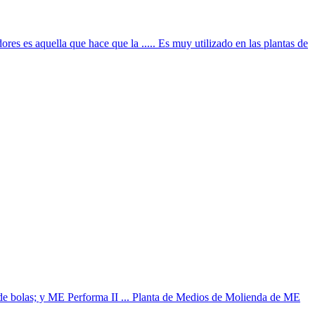
s es aquella que hace que la ..... Es muy utilizado en las plantas de
de bolas; y ME Performa II ... Planta de Medios de Molienda de ME