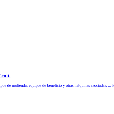
enit.
os de molienda, equipos de beneficio y otras máquinas asociadas. ... P