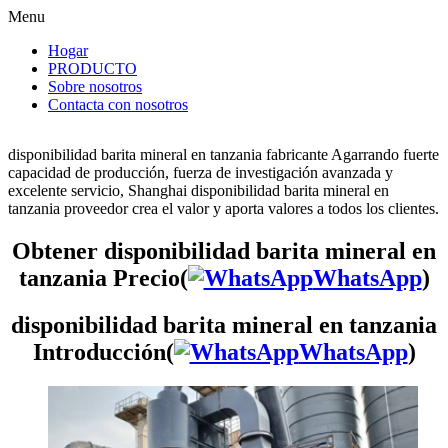
Menu
Hogar
PRODUCTO
Sobre nosotros
Contacta con nosotros
disponibilidad barita mineral en tanzania fabricante Agarrando fuerte
capacidad de producción, fuerza de investigación avanzada y
excelente servicio, Shanghai disponibilidad barita mineral en
tanzania proveedor crea el valor y aporta valores a todos los clientes.
Obtener disponibilidad barita mineral en
tanzania Precio(
WhatsApp
)
disponibilidad barita mineral en tanzania
Introducción(
WhatsApp
)