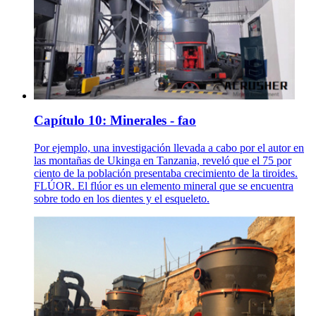
Capítulo 10: Minerales - fao
Por ejemplo, una investigación llevada a cabo por el autor en
las montañas de Ukinga en Tanzania, reveló que el 75 por
ciento de la población presentaba crecimiento de la tiroides.
FLÚOR. El flúor es un elemento mineral que se encuentra
sobre todo en los dientes y el esqueleto.