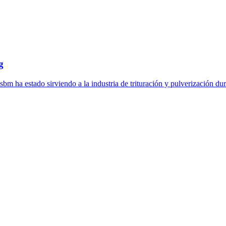
g
m ha estado sirviendo a la industria de trituración y pulverización dura