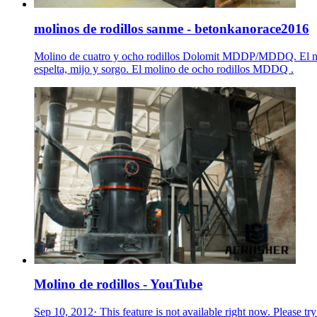
molinos de rodillos sanme - betonkanorace2016
Molino de cuatro y ocho rodillos Dolomit MDDP/MDDQ. El nuevo
espelta, mijo y sorgo. El molino de ocho rodillos MDDQ .
Molino de rodillos - YouTube
Sep 10, 2012· This feature is not available right now. Please try 