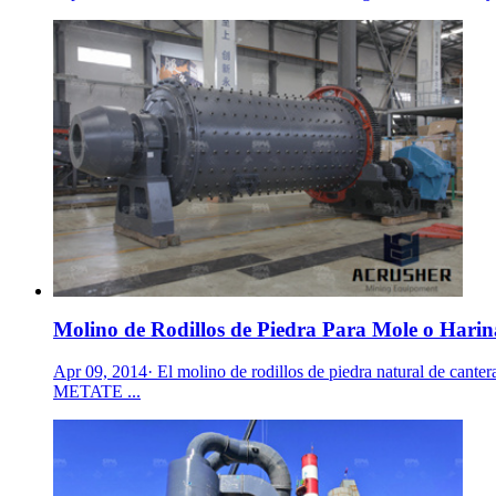
Molino de Rodillos de Piedra Para Mole o Hari
Apr 09, 2014· El molino de rodillos de piedra natural de canter
METATE ...