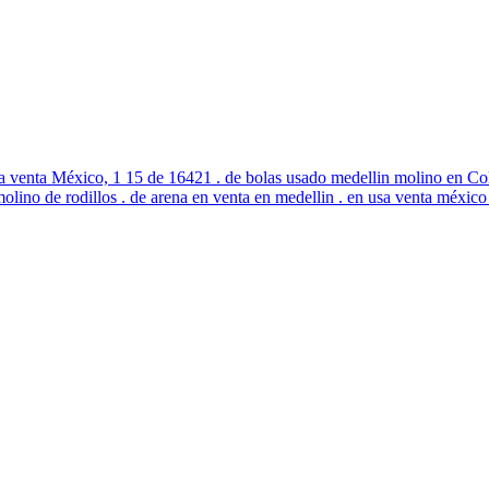
a venta México, 1 15 de 16421 . de bolas usado medellin molino en Col
 molino de rodillos . de arena en venta en medellin . en usa venta méxico