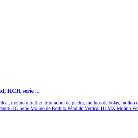
, HCH serie ...
al, molino ultrafino, trituradora de piedra, molinos de bolas, molino
de HC Serie Molino de Rodillo Péndulo Vertical HLMX Molino Vertic