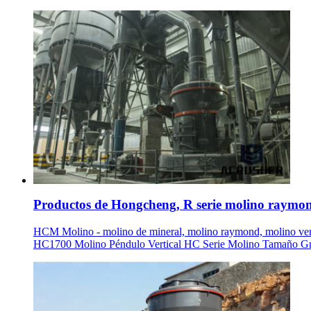
Productos de Hongcheng, R serie molino raymond
HCM Molino - molino de mineral, molino raymond, molino vertic
HC1700 Molino Péndulo Vertical HC Serie Molino Tamaño Gran