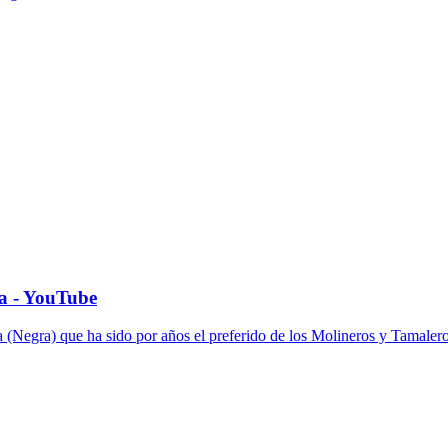
na - YouTube
a (Negra) que ha sido por años el preferido de los Molineros y Tamaler