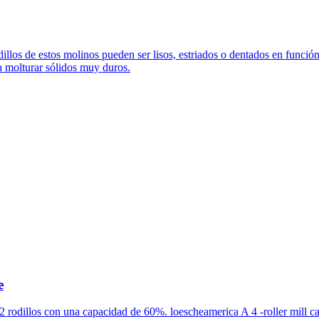
dillos de estos molinos pueden ser lisos, estriados o dentados en función
a molturar sólidos muy duros.
e
odillos con una capacidad de 60%. loescheamerica A 4 -roller mill can 