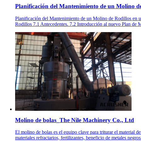
Planificación del Mantenimiento de un Molino de 
Planificación del Mantenimiento de un Molino de Rodillos en u
Rodillos 7.1 Antecedentes. 7.2 Introducción al nuevo Plan de
Molino de bolas_The Nile Machinery Co., Ltd
El molino de bolas es el equipo clave para triturar el material
materiales refractarios, fertilizantes, beneficio de metales negr