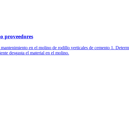
lo proveedores
de mantenimiento en el molino de rodillo verticales de cemento 1. Deter
ente desgasta el material en el molino.