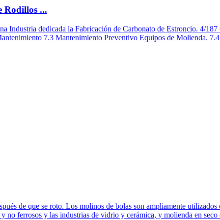
Rodillos ...
na Industria dedicada la Fabricación de Carbonato de Estroncio. 4/187
 Mantenimiento 7.3 Mantenimiento Preventivo Equipos de Molienda. 7.4
 después de que se roto. Los molinos de bolas son ampliamente utilizados
os y no ferrosos y las industrias de vidrio y cerámica, y molienda en seco