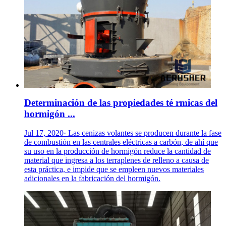
Determinación de las propiedades té rmicas del
hormigón ...
Jul 17, 2020· Las cenizas volantes se producen durante la fase
de combustión en las centrales eléctricas a carbón, de ahí que
su uso en la producción de hormigón reduce la cantidad de
material que ingresa a los terraplenes de relleno a causa de
esta práctica, e impide que se empleen nuevos materiales
adicionales en la fabricación del hormigón.