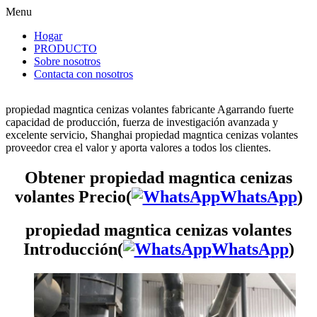
Menu
Hogar
PRODUCTO
Sobre nosotros
Contacta con nosotros
propiedad magntica cenizas volantes fabricante Agarrando fuerte
capacidad de producción, fuerza de investigación avanzada y
excelente servicio, Shanghai propiedad magntica cenizas volantes
proveedor crea el valor y aporta valores a todos los clientes.
Obtener propiedad magntica cenizas
volantes Precio(
WhatsApp
)
propiedad magntica cenizas volantes
Introducción(
WhatsApp
)