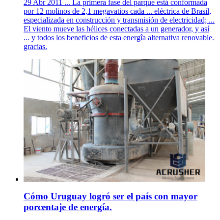
29 Abr 2011 ... La primera fase del parque está conformada
por 12 molinos de 2,1 megavatios cada ... eléctrica de Brasil,
especializada en construcción y transmisión de electricidad; ...
El viento mueve las hélices conectadas a un generador, y así
... y todos los beneficios de esta energîa alternativa renovable.
gracias.
Cómo Uruguay logró ser el país con mayor
porcentaje de energía.