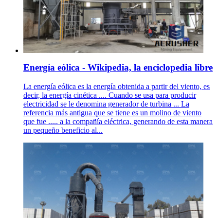
Energía eólica - Wikipedia, la enciclopedia libre
La energía eólica es la energía obtenida a partir del viento, es
decir, la energía cinética .... Cuando se usa para producir
electricidad se le denomina generador de turbina ... La
referencia más antigua que se tiene es un molino de viento
que fue ..... a la compañía eléctrica, generando de esta manera
un pequeño beneficio al...