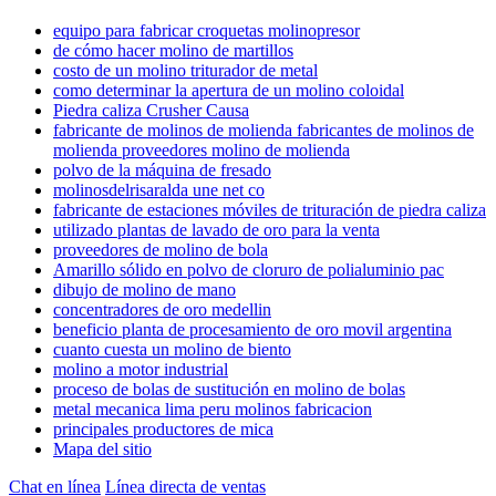
equipo para fabricar croquetas molinopresor
de cómo hacer molino de martillos
costo de un molino triturador de metal
como determinar la apertura de un molino coloidal
Piedra caliza Crusher Causa
fabricante de molinos de molienda fabricantes de molinos de
molienda proveedores molino de molienda
polvo de la máquina de fresado
molinosdelrisaralda une net co
fabricante de estaciones móviles de trituración de piedra caliza
utilizado plantas de lavado de oro para la venta
proveedores de molino de bola
Amarillo sólido en polvo de cloruro de polialuminio pac
dibujo de molino de mano
concentradores de oro medellin
beneficio planta de procesamiento de oro movil argentina
cuanto cuesta un molino de biento
molino a motor industrial
proceso de bolas de sustitución en molino de bolas
metal mecanica lima peru molinos fabricacion
principales productores de mica
Mapa del sitio
Chat en línea
Línea directa de ventas