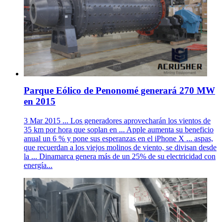
Parque Eólico de Penonomé generará 270 MW
en 2015
3 Mar 2015 ... Los generadores aprovecharán los vientos de
35 km por hora que soplan en ... Apple aumenta su beneficio
anual un 6 % y pone sus esperanzas en el iPhone X ... aspas,
que recuerdan a los viejos molinos de viento, se divisan desde
la ... Dinamarca genera más de un 25% de su electricidad con
energía...