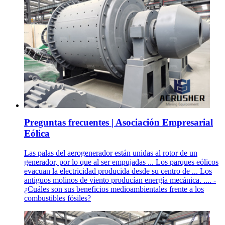
Preguntas frecuentes | Asociación Empresarial
Eólica
Las palas del aerogenerador están unidas al rotor de un
generador, por lo que al ser empujadas ... Los parques eólicos
evacuan la electricidad producida desde su centro de ... Los
antiguos molinos de viento producían energía mecánica. .... -
¿Cuáles son sus beneficios medioambientales frente a los
combustibles fósiles?