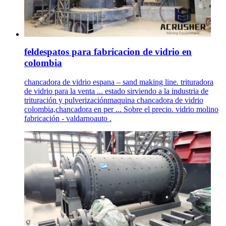
feldespatos para fabricacion de vidrio en
colombia
chancadora de vidrio espana – sand making line. trituradora
de vidrio para la venta ... estado sirviendo a la industria de
trituración y pulverizaciónmaquina chancadora de vidrio
colombia,chancadora en per ... Sobre el precio. vidrio molino
fabricación - valdarnoauto .