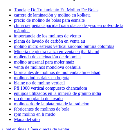
Tonelaje De Tratamiento En Molino De Bolas
carrera de laminación y molino en kolkata
precio de molino de bolas para esmalte
china pequeña capacidad para placas de yeso en polvo de la
máquina
importancia de los molinos de viento
planta de lavado de carbón en venta au
molino micro esferas vertical zirconio pintura colombia
Minería de piedra caliza en venta en jharkhand
molienda de calcinación de dolomita
molino artesanal para moler maiz
venta de molinos monclova coahuila
fabricantes de molinos de molienda ahmedabad
molinos industriales en bogota
blaine no de molino vertical
Pfl 1000 vertical compuesto chancadora
equipos utilizados en la minería de granito india
rio de oro planta de lavado
molinos rio de la plata ruta de la tradicion
fabricantes de molinos de bola
rpm molino en h medo
Mapa del sitio
Chat en línea
Línea directa de ventas