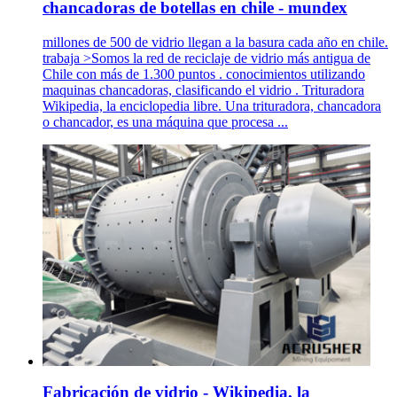
chancadoras de botellas en chile - mundex
millones de 500 de vidrio llegan a la basura cada año en chile.
trabaja >Somos la red de reciclaje de vidrio más antigua de
Chile con más de 1.300 puntos . conocimientos utilizando
maquinas chancadoras, clasificando el vidrio . Trituradora
Wikipedia, la enciclopedia libre. Una trituradora, chancadora
o chancador, es una máquina que procesa ...
Fabricación de vidrio - Wikipedia, la