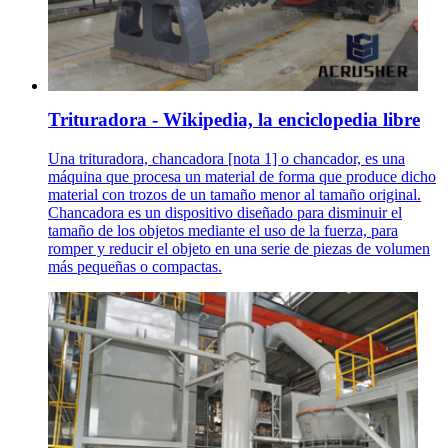
Trituradora - Wikipedia, la enciclopedia libre
Una trituradora, chancadora [nota 1] o chancador, es una
máquina que procesa un material de forma que produce dicho
material con trozos de un tamaño menor al tamaño original.
Chancadora es un dispositivo diseñado para disminuir el
tamaño de los objetos mediante el uso de la fuerza, para
romper y reducir el objeto en una serie de piezas de volumen
más pequeñas o compactas.