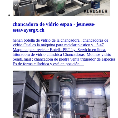
chancadora de vidrio espaa - jeunesse-
estavayergx.ch
henan botella de vidrio de la chancadora . chancadoras de
vidrio Cual es la máquina para reciclar plastico y . 5:47
Maquina para reciclar Botella PET by. Servicio en linea.
trituradora de vidrio cilindrica Chancadoras. Molinos vidrio
SendEmail ; chancadora de piedra venta triturador de especies
Es de forma cilíndrica y está en posición ...