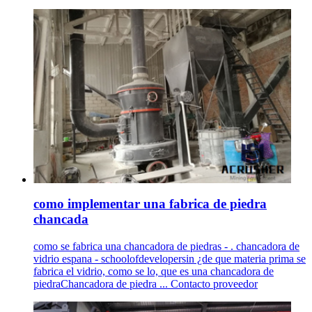
como implementar una fabrica de piedra
chancada
como se fabrica una chancadora de piedras - . chancadora de
vidrio espana - schoolofdevelopersin ¿de que materia prima se
fabrica el vidrio, como se lo, que es una chancadora de
piedraChancadora de piedra ... Contacto proveedor