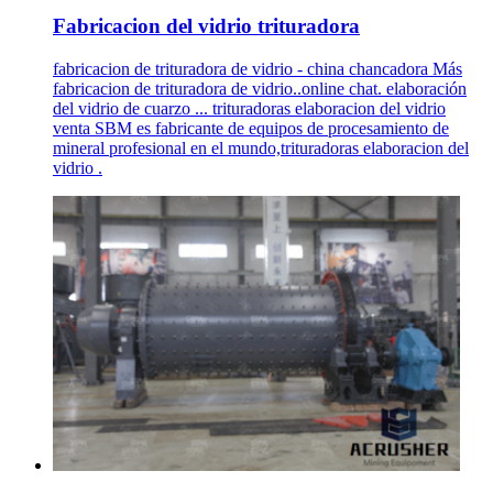
Fabricacion del vidrio trituradora
fabricacion de trituradora de vidrio - china chancadora Más
fabricacion de trituradora de vidrio..online chat. elaboración
del vidrio de cuarzo ... trituradoras elaboracion del vidrio
venta SBM es fabricante de equipos de procesamiento de
mineral profesional en el mundo,trituradoras elaboracion del
vidrio .