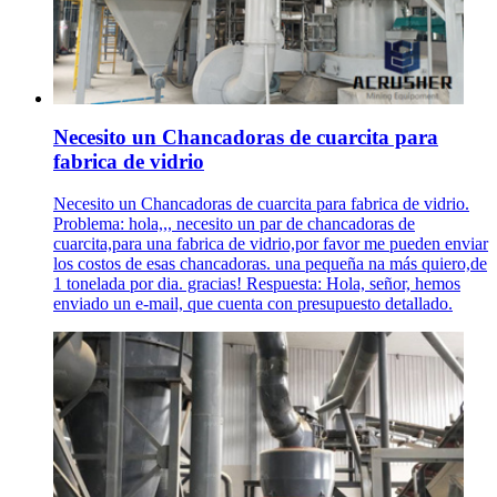
Necesito un Chancadoras de cuarcita para
fabrica de vidrio
Necesito un Chancadoras de cuarcita para fabrica de vidrio.
Problema: hola,,, necesito un par de chancadoras de
cuarcita,para una fabrica de vidrio,por favor me pueden enviar
los costos de esas chancadoras. una pequeña na más quiero,de
1 tonelada por dia. gracias! Respuesta: Hola, señor, hemos
enviado un e-mail, que cuenta con presupuesto detallado.