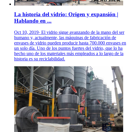
La historia del vidrio: Origen y expansión |
Hablando en ...
Oct 10, 2019· El vidrio sigue avanzando de la mano del ser
humano y, actualmente, las máquinas de fabricación de
envases de vidrio pueden producir hasta 700.000 envases en
un solo día. Uno de los puntos fuertes del vidrio, que lo ha
hecho uno de los materiales más empleados a lo largo de la
historia es su reciclabilidad.