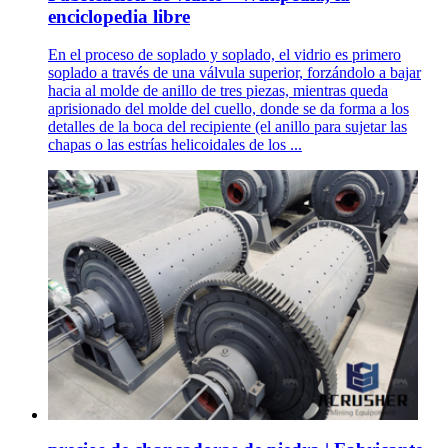
enciclopedia libre
En el proceso de soplado y soplado, el vidrio es primero
soplado a través de una válvula superior, forzándolo a bajar
hacia al molde de anillo de tres piezas, mientras queda
aprisionado del molde del cuello, donde se da forma a los
detalles de la boca del recipiente (el anillo para sujetar las
chapas o las estrías helicoidales de los ...