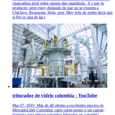
chancadora mvil sobre orugas tipo mandbula . Y s que lo
producen, pero estoy dudando de que no se exporta a
Chiclayo. Respuesta: Hola, seor. Muy feliz de poder decir que
el Per es una de las r
triturador de vidrio colombia - YouTube
Mar 07, 2019· Más de 40 ofertas a excelentes precios en
MercadoLibre Colombia: carro carga peque o sin capote,
maquina para triturar,colombia-triturador-en colombia-