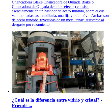
Chancadoras Blake(Chancadora de Quijada Blake o
Chancadora de Quijada de doble efecto ) consiste
esencialmente en un bastidor de acero fundido, sobre el cual
van montadas las mandíbula, una fija y otra móvil. Ambas son
de acero fundido, revestidas de un metal tenaz, resistente al
desgaste por rozamiento.
¿Cuál es la diferencia entre vidrio y cristal? -
Friends ...