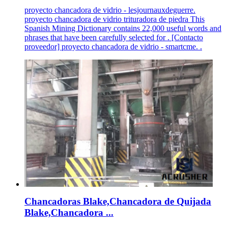
proyecto chancadora de vidrio - lesjournauxdeguerre.
proyecto chancadora de vidrio trituradora de piedra This
Spanish Mining Dictionary contains 22,000 useful words and
phrases that have been carefully selected for . [Contacto
proveedor] proyecto chancadora de vidrio - smartcme. .
Chancadoras Blake,Chancadora de Quijada
Blake,Chancadora ...