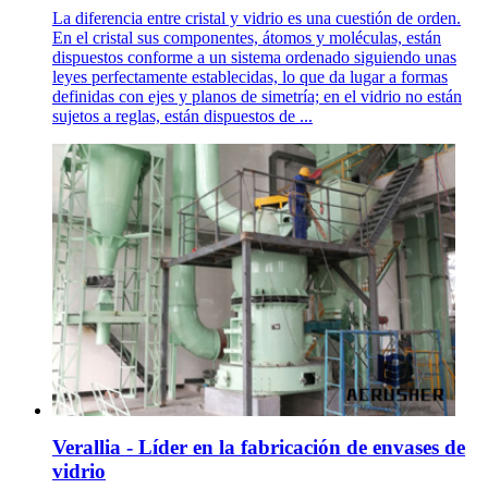
La diferencia entre cristal y vidrio es una cuestión de orden.
En el cristal sus componentes, átomos y moléculas, están
dispuestos conforme a un sistema ordenado siguiendo unas
leyes perfectamente establecidas, lo que da lugar a formas
definidas con ejes y planos de simetría; en el vidrio no están
sujetos a reglas, están dispuestos de ...
Verallia - Líder en la fabricación de envases de
vidrio