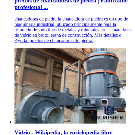
precios de chancadoras de piedra | Fabricante
profesional ...
chancadoras de piedra la chancadora de piedra es un tipo de
maquinaria industrial, utilizado principalmente para la
trituracin de todo tipo de metales y minerales no. ... materiales
de vidrio en bruto, arena de construcción. Más detalles o
Ayuda. precios de chancadoras de piedra.
Vidrio - Wikipedia, la enciclopedia libre