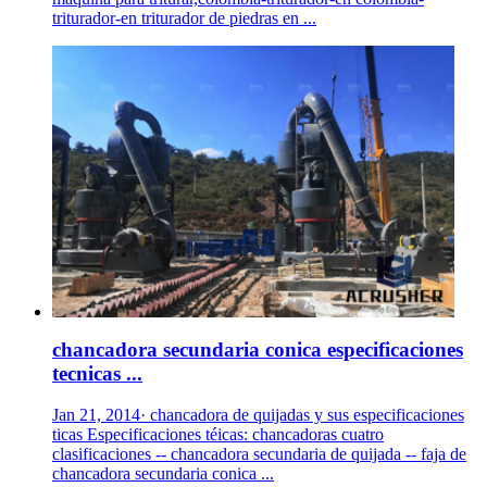
triturador-en triturador de piedras en ...
chancadora secundaria conica especificaciones
tecnicas ...
Jan 21, 2014· chancadora de quijadas y sus especificaciones
ticas Especificaciones téicas: chancadoras cuatro
clasificaciones -- chancadora secundaria de quijada -- faja de
chancadora secundaria conica ...