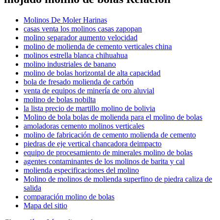
Molinos De Moler Harinas
casas venta los molinos casas zapopan
molino separador aumento velocidad
molino de molienda de cemento verticales china
molinos estrella blanca chihuahua
molino industriales de banano
molino de bolas horizontal de alta capacidad
bola de fresado molienda de carbón
venta de equipos de minería de oro aluvial
molino de bolas nobilta
la lista precio de martillo molino de bolivia
Molino de bola bolas de molienda para el molino de bolas
amoladoras cemento molinos verticales
molino de fabricación de cemento molienda de cemento
piedras de eje vertical chancadora deimpacto
equipo de procesamiento de minerales molino de bolas
agentes contaminantes de los molinos de barita y cal
molienda especificaciones del molino
Molino de molinos de molienda superfino de piedra caliza de
salida
comparación molino de bolas
Mapa del sitio