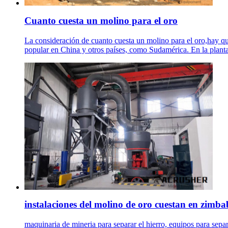
Cuanto cuesta un molino para el oro
La consideración de cuanto cuesta un molino para el oro,hay qu
popular en China y otros países, como Sudamérica. En la planta
instalaciones del molino de oro cuestan en zimb
maquinaria de mineria para separar el hierro, equipos para separ