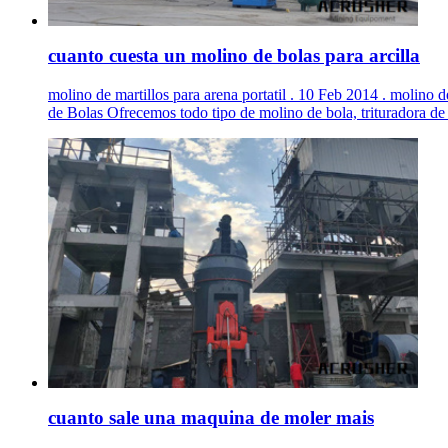
cuanto cuesta un molino de bolas para arcilla
molino de martillos para arena portatil . 10 Feb 2014 . molino 
de Bolas Ofrecemos todo tipo de molino de bola, trituradora de .
cuanto sale una maquina de moler mais