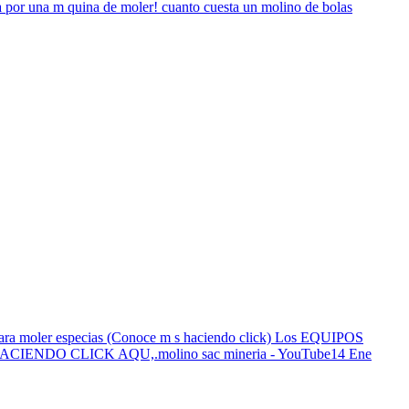
a por una m quina de moler! cuanto cuesta un molino de bolas
 para moler especias (Conoce m s haciendo click) Los EQUIPOS
NDO CLICK AQU,.molino sac mineria - YouTube14 Ene