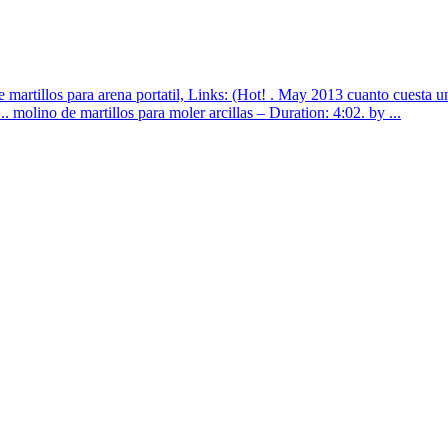
de martillos para arena portatil, Links: (Hot! . May 2013 cuanto cuest
. molino de martillos para moler arcillas – Duration: 4:02. by ...