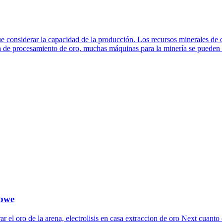
e considerar la capacidad de la producción. Los recursos minerales de
 de procesamiento de oro, muchas máquinas para la minería se pueden u
abwe
ar el oro de la arena, electrolisis en casa extraccion de oro Next cuant