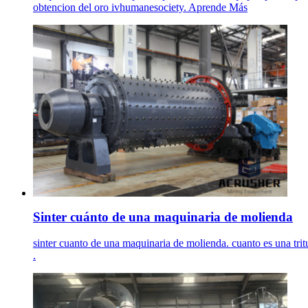
obtencion del oro ivhumanesociety. Aprende Más
Sinter cuánto de una maquinaria de molienda
sinter cuanto de una maquinaria de molienda. cuanto es una tritu
.