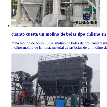
cuanto cuesta un molino de bolas tipo chileno en
mina molino de bolas u0026 molino de bolas de oro. cantera mi
molino molino de la mina. material de las bolas de un molino de