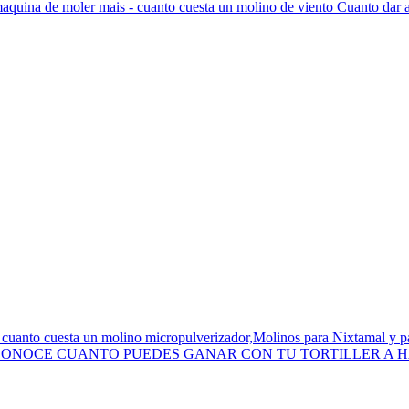
 maquina de moler mais - cuanto cuesta un molino de viento Cuanto dar 
- cuanto cuesta un molino micropulverizador,Molinos para Nixtamal y
A CONOCE CUANTO PUEDES GANAR CON TU TORTILLER A HACIE