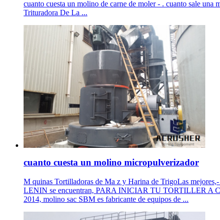
cuanto cuesta un molino de carne de moler - . cuanto sale una
Trituradora De La ...
cuanto cuesta un molino micropulverizador
M quinas Tortilladoras de Ma z y Harina de TrigoLas mejores,
LENIN se encuentran, PARA INICIAR TU TORTILLER 
2014, molino sac SBM es fabricante de equipos de ...