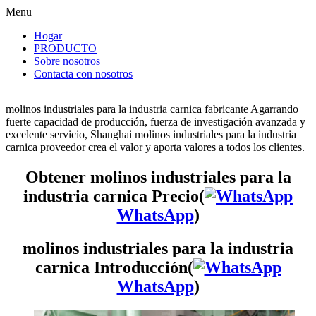
Menu
Hogar
PRODUCTO
Sobre nosotros
Contacta con nosotros
molinos industriales para la industria carnica fabricante Agarrando
fuerte capacidad de producción, fuerza de investigación avanzada y
excelente servicio, Shanghai molinos industriales para la industria
carnica proveedor crea el valor y aporta valores a todos los clientes.
Obtener molinos industriales para la
industria carnica Precio(
WhatsApp
)
molinos industriales para la industria
carnica Introducción(
WhatsApp
)