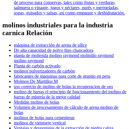
de proceso para conservas, tales como frutas y verduras,
salmuera o vinagre, jugos y néctares, purés y mermeladas,
sopas, guisados y salsas, así como empaque y deshidratación.
molinos industriales para la industria
carnica Relación
máquina de extracción de arena de sílice
De alta capacidad de polvo fino chancadora
planta de molienda molino raymond molinillo raymond
molino raymond
Planta de carbón activado
molinos pulverizadores de carbón
fabricantes de maquinas para corte de granito en peru
Molinos De Martillos M
uso correcto de molino de bolas la recuperacion de oro
molino de barras el principio de funcionamiento del molino de
barras de minería de la mejor calidad
Medidas molino de bolas
Volumen de procesamiento de cálculo de arena molino de
bolas
molinos de bolas para cementeras
molinos de vientoeje vertical
Ventajas y desventajas de la extracción de piedra caliza