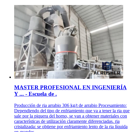
MASTER PROFESIONAL EN INGENIERÍA
Y ... - Escuela de .
Producción de ria arrabio 306 kg/t de arrabio Procesamiento:
Dependiendo del tipo de enfriamiento que va a tener la ria que
sale por la piquera del horno, se van a obtener materiales con
características de utilización claramente diferenciadas. ria
cristalizada: se obtiene por enfriamiento lento de la ria líquida
en grandes ...