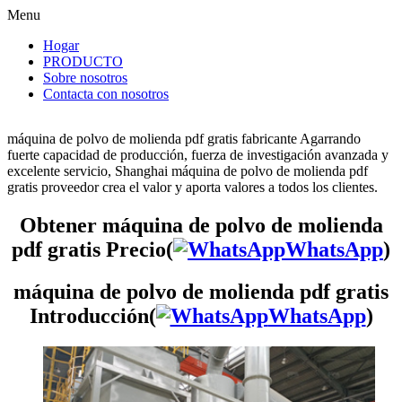
Menu
Hogar
PRODUCTO
Sobre nosotros
Contacta con nosotros
máquina de polvo de molienda pdf gratis fabricante Agarrando
fuerte capacidad de producción, fuerza de investigación avanzada y
excelente servicio, Shanghai máquina de polvo de molienda pdf
gratis proveedor crea el valor y aporta valores a todos los clientes.
Obtener máquina de polvo de molienda
pdf gratis Precio(
WhatsApp
)
máquina de polvo de molienda pdf gratis
Introducción(
WhatsApp
)