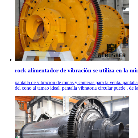
rock alimentador de vibración se utiliza en la mine
pantalla de vibracion de minas y canteras para la venta. pantalla
del cono al tamao ideal, pantalla vibratoria circular puede . de 