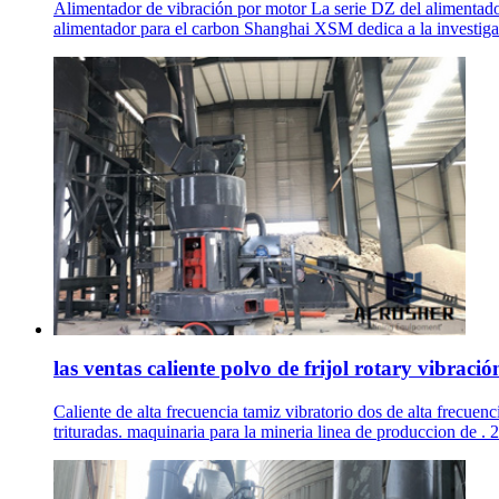
Alimentador de vibración por motor La serie DZ del alimentado
alimentador para el carbon Shanghai XSM dedica a la investigac
las ventas caliente polvo de frijol rotary vibració
Caliente de alta frecuencia tamiz vibratorio dos de alta frecuen
trituradas. maquinaria para la mineria linea de produccion de . 