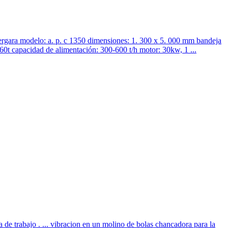
vergara modelo: a. p. c 1350 dimensiones: 1. 300 x 5. 000 mm bandeja
 60t capacidad de alimentación: 300-600 t/h motor: 30kw, 1 ...
a de trabajo . ... vibracion en un molino de bolas chancadora para la