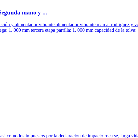
egunda mano y ...
cción y alimentador vibrante.alimentador vibrante marca: rodriguez y 
ega: 1. 000 mm tercera etapa parrilla: 1. 000 mm capacidad de la tolva:
 así como los impuestos por la declaración de impacto roca se, larga vid