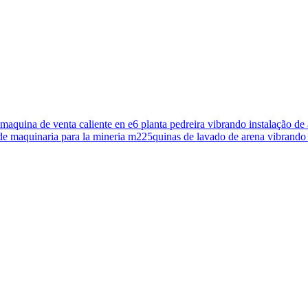
maquina de venta caliente en e6 planta pedreira vibrando instalação d
e maquinaria para la mineria m225quinas de lavado de arena vibrando 