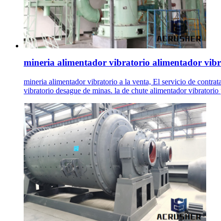
mineria alimentador vibratorio alimentador vibra
mineria alimentador vibratorio a la venta, El servicio de contrat
vibratorio desague de minas. la de chute alimentador vibratorio