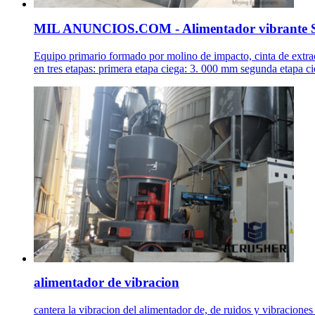
MIL ANUNCIOS.COM - Alimentador vibrante S
Equipo primario formado por molino de impacto, cinta de extra
en tres etapas: primera etapa ciega: 3. 000 mm segunda etapa ci
alimentador de vibracion
cantera la vibracion del alimentador de, de ruidos y vibraciones