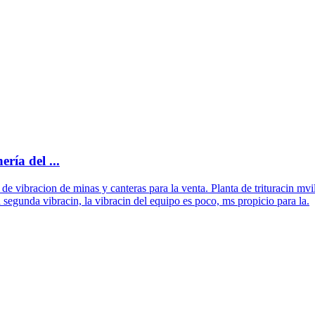
ría del ...
 de vibracion de minas y canteras para la venta. Planta de trituracin mvil
la segunda vibracin, la vibracin del equipo es poco, ms propicio para la.