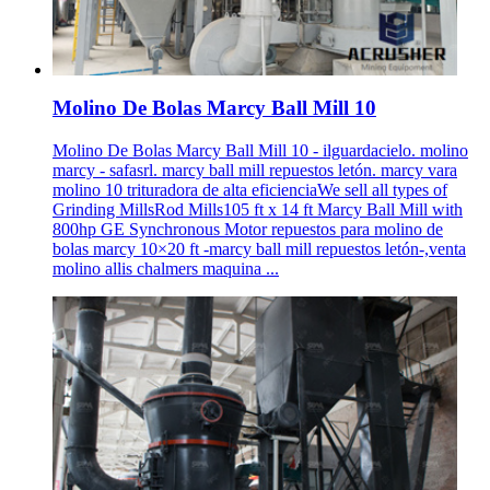
Molino De Bolas Marcy Ball Mill 10
Molino De Bolas Marcy Ball Mill 10 - ilguardacielo. molino
marcy - safasrl. marcy ball mill repuestos letón. marcy vara
molino 10 trituradora de alta eficienciaWe sell all types of
Grinding MillsRod Mills105 ft x 14 ft Marcy Ball Mill with
800hp GE Synchronous Motor repuestos para molino de
bolas marcy 10×20 ft -marcy ball mill repuestos letón-,venta
molino allis chalmers maquina ...