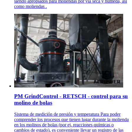
siendo apropiados para moliendas por vía seca y húmeda, así
como moliendas .
PM GrindControl - RETSCH - control para su
molino de bolas
Sistema de medición de presión y temperatura Para poder
comprender los procesos que tienen lugar durante la molienda
en los molinos de bolas (por ej. reacciones químicas o
cambios de estado), es conveniente llevar un registro de las