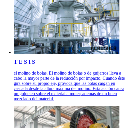
T E S I S
el molino de bolas. El molino de bolas o de guijarros lleva a
cabo la mayor parte de la reducción por impacto. Cuando éste
gira sobre su propio eje, provoca que las bolas caigan en
cascada desde la altura máxima del molino. Esta acción causa
un golpeteo sobre el material a moler; además de un buen
mezclado del material.