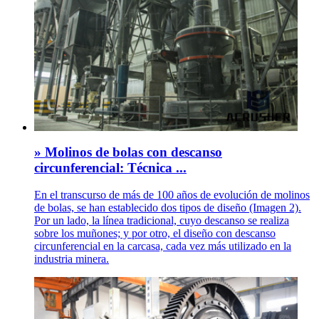
» Molinos de bolas con descanso
circunferencial: Técnica ...
En el transcurso de más de 100 años de evolución de molinos
de bolas, se han establecido dos tipos de diseño (Imagen 2).
Por un lado, la línea tradicional, cuyo descanso se realiza
sobre los muñones; y por otro, el diseño con descanso
circunferencial en la carcasa, cada vez más utilizado en la
industria minera.