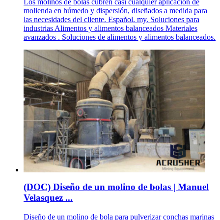
Los molinos de bolas cubren casi cualquier aplicación de
molienda en húmedo y dispersión, diseñados a medida para
las necesidades del cliente. Español. my. Soluciones para
industrias Alimentos y alimentos balanceados Materiales
avanzados . Soluciones de alimentos y alimentos balanceados.
(DOC) Diseño de un molino de bolas | Manuel
Velasquez ...
Diseño de un molino de bola para pulverizar conchas marinas