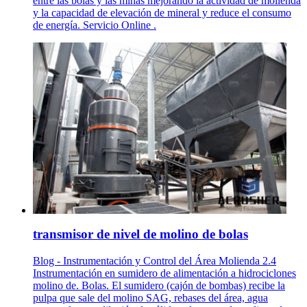
entre las bolas y las minas mejorando la actividad de molienda
y la capacidad de elevación de mineral y reduce el consumo
de energía. Servicio Online .
transmisor de nivel de molino de bolas
Blog - Instrumentación y Control del Área Molienda 2.4
Instrumentación en sumidero de alimentación a hidrociclones
molino de. Bolas. El sumidero (cajón de bombas) recibe la
pulpa que sale del molino SAG, rebases del área, agua