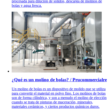
procesada para dilución de sólidos, descarga de molinos de
bolas y agua fresca.
¿Qué es un molino de bolas? / Prucommercialre
Un molino de bolas es un dispositivo de molido que se utiliza
para convertir el material en polvo fino. Los molinos de bolas
son de forma cilíndrica, y son a menudo el molino de elección
cuando se trata de pinturas de maceración, minerales,
materiales cerámicos, y ciertos productos químicos duros.