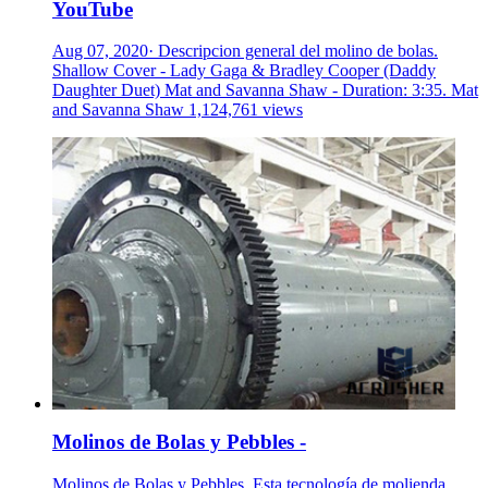
YouTube
Aug 07, 2020· Descripcion general del molino de bolas.
Shallow Cover - Lady Gaga & Bradley Cooper (Daddy
Daughter Duet) Mat and Savanna Shaw - Duration: 3:35. Mat
and Savanna Shaw 1,124,761 views
Molinos de Bolas y Pebbles -
Molinos de Bolas y Pebbles. Esta tecnología de molienda