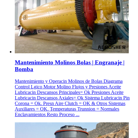
Mantenimiento Molinos Bolas | Engranaje |
Bomba
Mantenimiento y Operacin Molinos de Bolas Diagrama
Control Lgico Motor Molino Flujos y Presiones Aceite
Lubricacin Descansos Principales= Ok Presiones Aceite
Lubricacin Descansos Axiales= Ok Sistema Lubricacin Pin
Corona = Ok. Presn Aire Clutch = OK & Otros Sistemas
Auxiliares = OK. Temperaturas Trunnion = Normales
Enclavamientos Resto Proceso ...