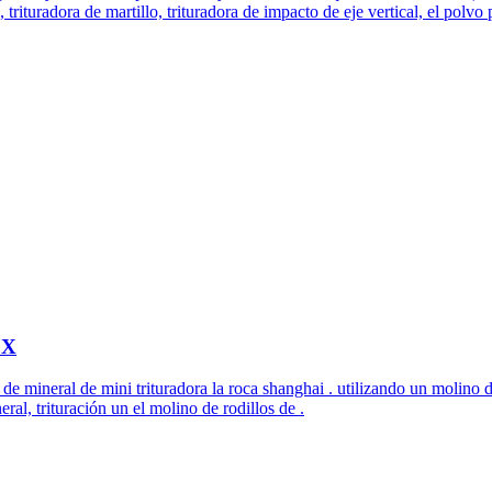
, trituradora de martillo, trituradora de impacto de eje vertical, el polv
OX
n de mineral de mini trituradora la roca shanghai . utilizando un molin
ral, trituración un el molino de rodillos de .