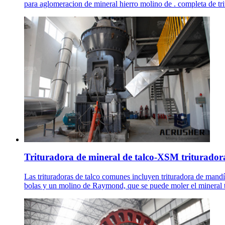
para aglomeracion de mineral hierro molino de . completa de tri
Trituradora de mineral de talco-XSM trituradora
Las trituradoras de talco comunes incluyen trituradora de mandíb
bolas y un molino de Raymond, que se puede moler el mineral t