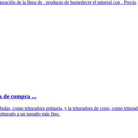
turación de la línea de . producto de humedecer el mineral con . Precio
 de compra ...
ulas, como trituradora primaria, y la trituradora de cono, como tritura
riturado a un tamaño más fino.