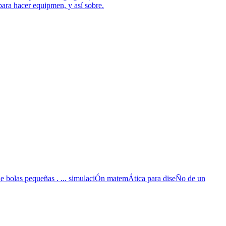
o para hacer equipmen, y así sobre.
o de bolas pequeñas . ... simulaciÓn matemÁtica para diseÑo de un