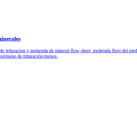
minerales
ceso de trituracion y molienda de mineral flow sheet, molienda flujo del
eno de trituración menos.