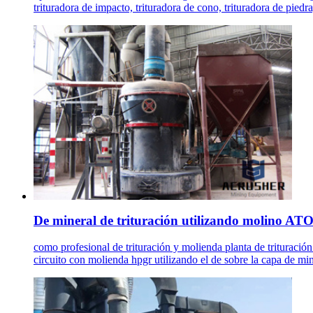
trituradora de impacto, trituradora de cono, trituradora de piedra
De mineral de trituración utilizando molino AT
como profesional de trituración y molienda planta de trituració
circuito con molienda hpgr utilizando el de sobre la capa de mine