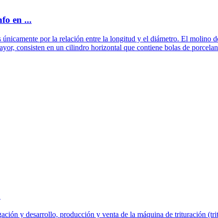
fo en ...
s únicamente por la relación entre la longitud y el diámetro. El molino d
or, consisten en un cilindro horizontal que contiene bolas de porcelan
o
ción y desarrollo, producción y venta de la máquina de trituración (tri