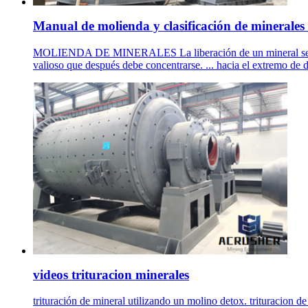
Manual de molienda y clasificación de minerales .
MOLIENDA DE MINERALES La liberación de un mineral se inicia 
valioso que después debe concentrarse. ... hacia el extrem
videos trituracion minerales
trituración de mineral utilizando un molino detox. trituracion