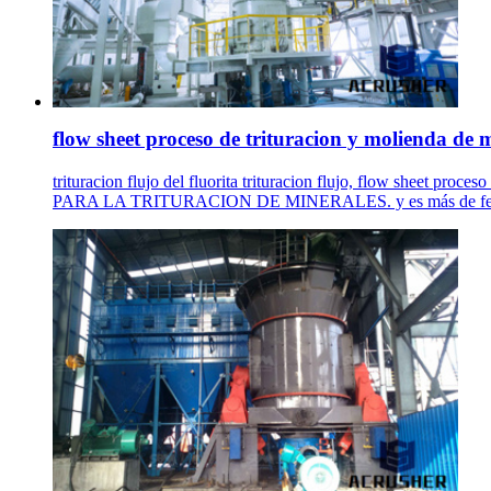
flow sheet proceso de trituracion y molienda de 
trituracion flujo del fluorita trituracion flujo, flow sheet pro
PARA LA TRITURACION DE MINERALES. y es más de fenóm