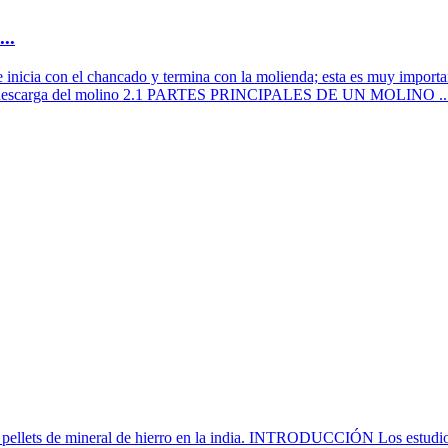
..
con el chancado y termina con la molienda; esta es muy importante p
o de descarga del molino 2.1 PARTES PRINCIPALES DE UN MOLINO ... y
 de pellets de mineral de hierro en la india. INTRODUCCIÓN Los estudio