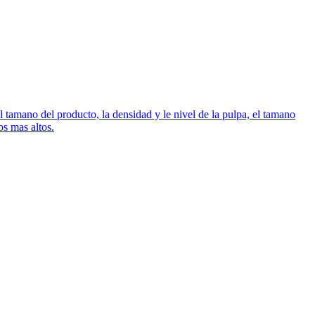
 tamano del producto, la densidad y le nivel de la pulpa, el tamano
os mas altos.