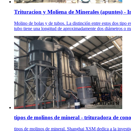
Trituracion y Moliena de Minerales (apuntes) - In
Molino de bolas y de tubos. La distinción entre estos dos tipo e
tubo tiene una longitud de aproximadamente dos diámetros o may
tipos de molinos de mineral - trituradora de con
tipos de molinos de mineral. Shanghai XSM dedica a la investiga