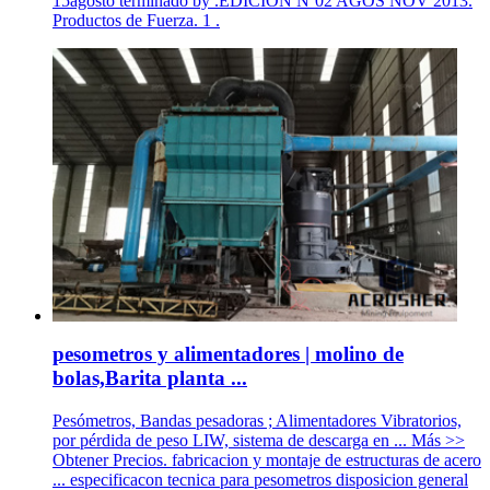
15agosto terminado by .EDICIÓN Nº02 AGOS NOV 2013.
Productos de Fuerza. 1 .
pesometros y alimentadores | molino de
bolas,Barita planta ...
Pesómetros, Bandas pesadoras ; Alimentadores Vibratorios,
por pérdida de peso LIW, sistema de descarga en ... Más >>
Obtener Precios. fabricacion y montaje de estructuras de acero
... especificacon tecnica para pesometros disposicion general