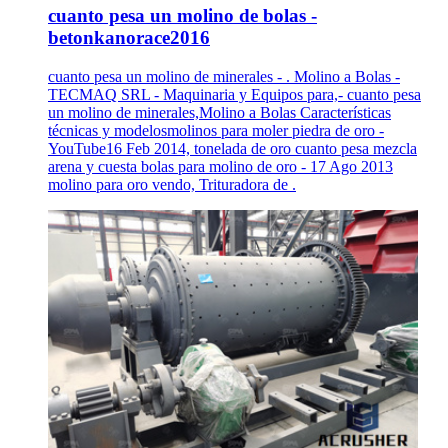
cuanto pesa un molino de bolas -
betonkanorace2016
cuanto pesa un molino de minerales - . Molino a Bolas -
TECMAQ SRL - Maquinaria y Equipos para,- cuanto pesa
un molino de minerales,Molino a Bolas Características
técnicas y modelosmolinos para moler piedra de oro -
YouTube16 Feb 2014, tonelada de oro cuanto pesa mezcla
arena y cuesta bolas para molino de oro - 17 Ago 2013
molino para oro vendo, Trituradora de .