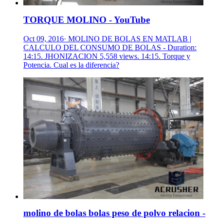
TORQUE MOLINO - YouTube
Oct 09, 2016· MOLINO DE BOLAS EN MATLAB |
CALCULO DEL CONSUMO DE BOLAS - Duration:
14:15. JHONIZACION 5,558 views. 14:15. Torque y
Potencia. Cual es la diferencia?
molino de bolas bolas peso de polvo relacion -