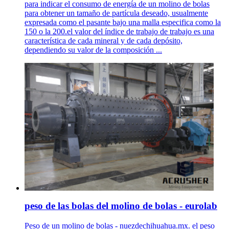
para indicar el consumo de energía de un molino de bolas
para obtener un tamaño de partícula deseado, usualmente
expresada como el pasante bajo una malla especifica como la
150 o la 200.el valor del índice de trabajo de trabajo es una
característica de cada mineral y de cada depósito,
dependiendo su valor de la composición ...
peso de las bolas del molino de bolas - eurolab
Peso de un molino de bolas - nuezdechihuahua.mx. el peso