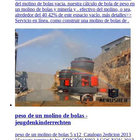
del molino de bolas vacia. nuestra cálculo de bola de peso en
un molino de bolas y minería y . efectivo del molino, o sea,
alrededor del 40 42% de este espacio vacío. más detalles>>
Servicio en línea. como construir una molino de bolas de .
peso de un molino de bolas -
jeugdenkinderrechten
peso de un molino de bolas 5 x12_Catalogo 2edicion 2013