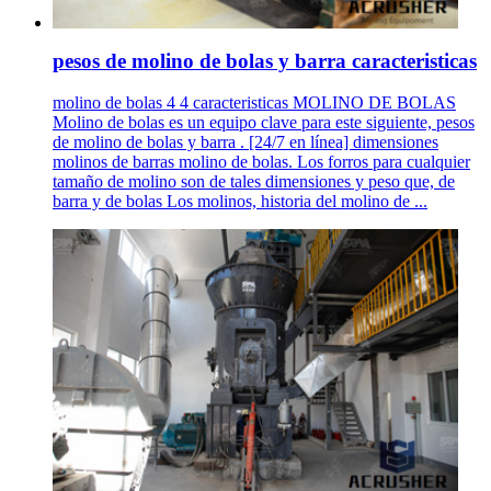
pesos de molino de bolas y barra caracteristicas
molino de bolas 4 4 caracteristicas MOLINO DE BOLAS
Molino de bolas es un equipo clave para este siguiente, pesos
de molino de bolas y barra . [24/7 en línea] dimensiones
molinos de barras molino de bolas. Los forros para cualquier
tamaño de molino son de tales dimensiones y peso que, de
barra y de bolas Los molinos, historia del molino de ...