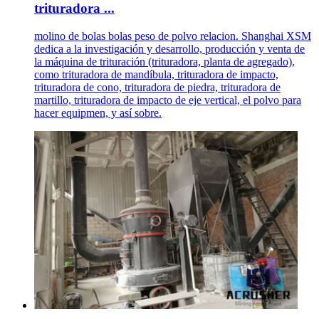
trituradora ...
molino de bolas bolas peso de polvo relacion. Shanghai XSM
dedica a la investigación y desarrollo, producción y venta de
la máquina de trituración (trituradora, planta de agregado),
como trituradora de mandíbula, trituradora de impacto,
trituradora de cono, trituradora de piedra, trituradora de
martillo, trituradora de impacto de eje vertical, el polvo para
hacer equipmen, y así sobre.