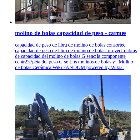
molino de bolas capacidad de peso - carmes
capacidad de peso de libra de molino de bolas consortec.
capacidad de peso de libra de molino de bolas_proyecto libras
de capacidad del molino de bolas G senα la componente
centr237peta del peso G se Los molinos de bolas y . Molino
de bolas Cerámica Wiki FANDOM powered by Wikia.