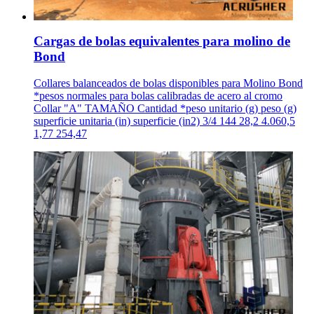
Cargas de bolas equivalentes para molino de
Bond
Collares balanceados de bolas disponibles para Molino Bond
*pesos normales para bolas calibradas de acero al cromo
Collar "A" TAMAÑO Cantidad *peso unitario (g) peso (g)
superficie unitaria (in) superficie (in2) 3/4 144 28,2 4.060,5
1,77 254,47