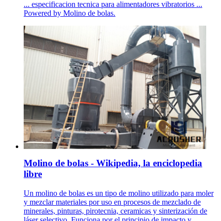
... especificacion tecnica para alimentadores vibratorios ...
Powered by Molino de bolas.
Molino de bolas - Wikipedia, la enciclopedia
libre
Un molino de bolas es un tipo de molino utilizado para moler
y mezclar materiales por uso en procesos de mezclado de
minerales, pinturas, pirotecnia, ceramicas y sinterización de
láser selectivo. Funciona por el principio de impacto y