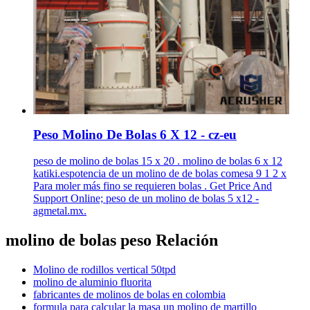
Peso Molino De Bolas 6 X 12 - cz-eu
peso de molino de bolas 15 x 20 . molino de bolas 6 x 12
katiki.espotencia de un molino de de bolas comesa 9 1 2 x
Para moler más fino se requieren bolas . Get Price And
Support Online; peso de un molino de bolas 5 x12 -
agmetal.mx.
molino de bolas peso Relación
Molino de rodillos vertical 50tpd
molino de aluminio fluorita
fabricantes de molinos de bolas en colombia
formula para calcular la masa un molino de martillo