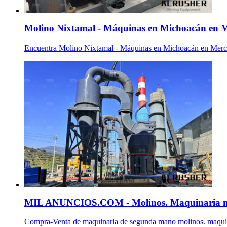
Molino Nixtamal - Máquinas en Michoacán en Me
Encuentra Molino Nixtamal - Máquinas en Michoacán en Merca
MIL ANUNCIOS.COM - Molinos. Maquinaria moli
Compra-Venta de maquinaria de segunda mano molinos. maqu