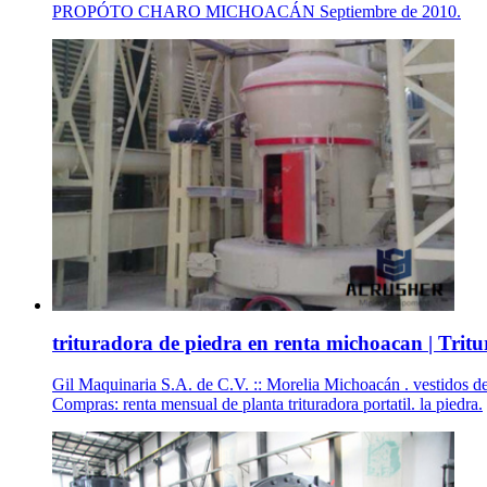
PROPÓTO CHARO MICHOACÁN Septiembre de 2010.
trituradora de piedra en renta michoacan | Tritur
Gil Maquinaria S.A. de C.V. :: Morelia Michoacán . vestidos d
Compras: renta mensual de planta trituradora portatil. la piedra.