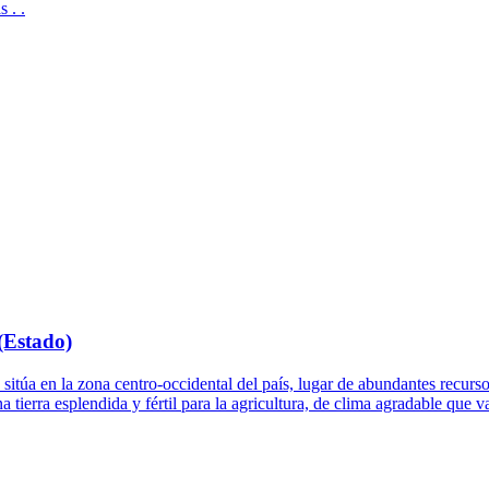
 . .
(Estado)
 en la zona centro-occidental del país, lugar de abundantes recursos h
 tierra esplendida y fértil para la agricultura, de clima agradable que v