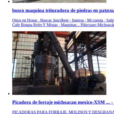
busco maquina trituradora de piedras en patzc
Otros en Hogar . Buscar. Inscríbete · Ingresa · Mi cuenta · Sa
Cafe Botana Refrs Y Mixtas · Maquinas .. Pátzcuaro Michoacá
Picadora de forraje michoacan mexico-XSM ... -
PICADORAS PARA FORRAJE, MOLINOS Y DESGRANADORAS 