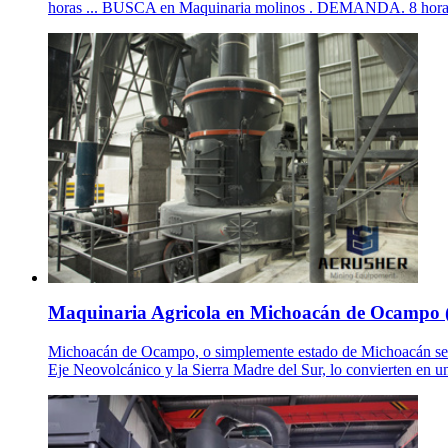
horas ... BUSCA en Maquinaria molinos . DEMANDA. 8 horas
Maquinaria Agricola en Michoacán de Ocampo 
Michoacán de Ocampo, o simplemente estado de Michoacán se sitúa
Eje Neovolcánico y la Sierra Madre del Sur, lo convierten en una