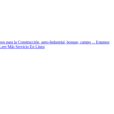
ra la Construcción, agro-Industrial, bosque, campo ... Estamos
r Más Servicio En Línea