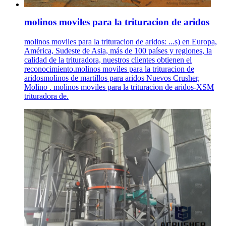
molinos moviles para la trituracion de aridos
molinos moviles para la trituracion de aridos: ...s) en Europa,
América, Sudeste de Asia, más de 100 países y regiones, la
calidad de la trituradora, nuestros clientes obtienen el
reconocimiento.molinos moviles para la trituracion de
aridosmolinos de martillos para aridos Nuevos Crusher,
Molino . molinos moviles para la trituracion de aridos-XSM
trituradora de.