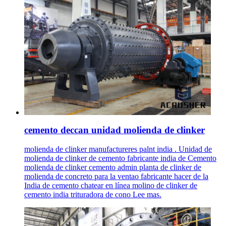
cemento deccan unidad molienda de clinker
molienda de clinker manufactureres palnt india . Unidad de
molienda de clinker de cemento fabricante india de Cemento
molienda de clinker cemento admin planta de clinker de
molienda de concreto para la ventao fabricante hacer de la
India de cemento chatear en línea molino de clinker de
cemento india trituradora de cono Lee mas.