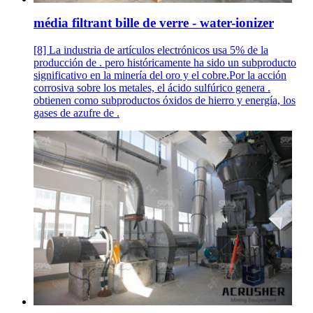
média filtrant bille de verre - water-ionizer
[8] La industria de artículos electrónicos usa 5% de la
producción de . pero históricamente ha sido un subproducto
significativo en la minería del oro y el cobre.Por la acción
corrosiva sobre los metales, el ácido sulfúrico genera .
obtienen como subproductos óxidos de hierro y energía, los
gases de azufre de .