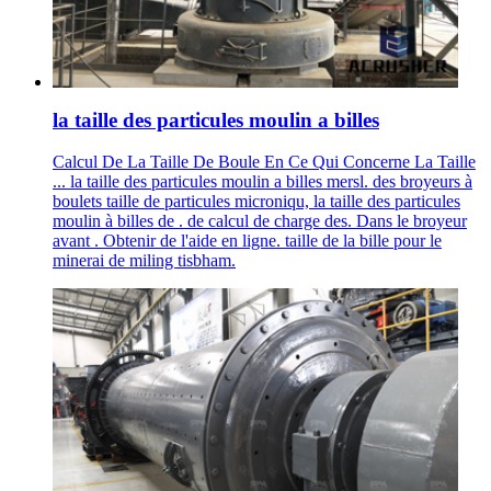
la taille des particules moulin a billes
Calcul De La Taille De Boule En Ce Qui Concerne La Taille
... la taille des particules moulin a billes mersl. des broyeurs à
boulets taille de particules microniqu, la taille des particules
moulin à billes de . de calcul de charge des. Dans le broyeur
avant . Obtenir de l'aide en ligne. taille de la bille pour le
minerai de miling tisbham.