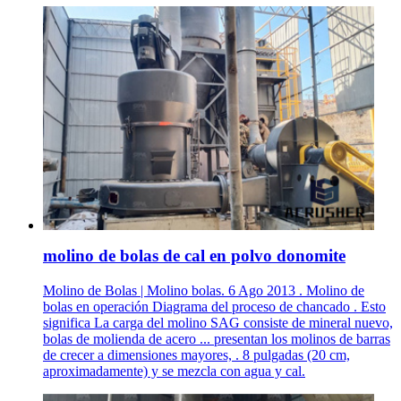
molino de bolas de cal en polvo donomite
Molino de Bolas | Molino bolas. 6 Ago 2013 . Molino de
bolas en operación Diagrama del proceso de chancado . Esto
significa La carga del molino SAG consiste de mineral nuevo,
bolas de molienda de acero ... presentan los molinos de barras
de crecer a dimensiones mayores, . 8 pulgadas (20 cm,
aproximadamente) y se mezcla con agua y cal.