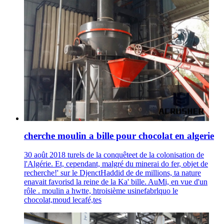
cherche moulin a bille pour chocolat en algerie
30 août 2018 turels de la conquêteet de la colonisation de
l'Algérie. Et, cependant, malgré du minerai do fer, objet de
recherche!' sur le DjenctHaddid de de millions, ta nature
enavait favorisd la reine de la Ka' bille. AuMi, en vue d'un
rôle . moulin a hwtte, htroisième usinefabrlquo le
chocolat,moud lecafé,tes