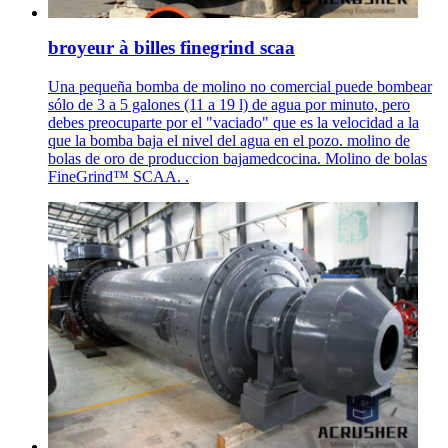
broyeur à billes finegrind scaa
Una pequeña bomba de molino no comercial puede bombear
sólo de 3 a 5 galones (11 a 19 l) de agua por minuto, pero
debes preocuparte por el "vaciado" que es la velocidad a la
que la bomba baja el nivel del agua en el pozo. molino de
bolas de oro de produccion bajamedcocina. Molino de bolas
FineGrind™ SCAA. .