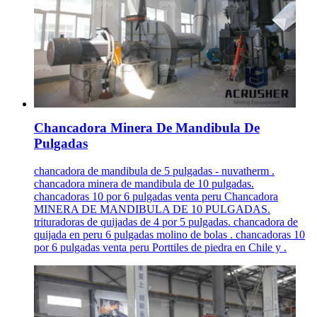
Chancadora Minera De Mandibula De
Pulgadas
chancadora de mandibula de 5 pulgadas - nuvatherm .
chancadora minera de mandibula de 10 pulgadas.
chancadoras 10 por 6 pulgadas venta peru Chancadora
MINERA DE MANDIBULA DE 10 PULGADAS.
trituradoras de quijadas de 4 por 5 pulgadas. chancadora de
quijada en peru 6 pulgadas molino de bolas . chancadoras 10
por 6 pulgadas venta peru Porttiles de piedra en Chile y .