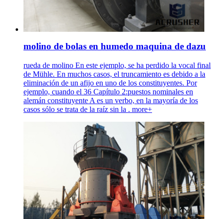
molino de bolas en humedo maquina de dazu
rueda de molino En este ejemplo, se ha perdido la vocal final
de Mühle. En muchos casos, el truncamiento es debido a la
eliminación de un afijo en uno de los constituyentes. Por
ejemplo, cuando el 36 Capítulo 2:puestos nominales en
alemán constituyente A es un verbo, en la mayoría de los
casos sólo se trata de la raíz sin la . more+