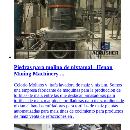
Piedras para molino de nixtamal - Henan
Mining Machinery ...
Celorio Molinos y jirafa lavadora de maiz y nixtam. Somos
una empresa fabricante de maquinas para la produccion de
tortillas de maiz entre las que destacan amasadoras para
tortillas de maiz maquinas tortilladoras para maiz molinos de
nixtamal bandas enfriadoras para tortillas de maiz plantas
automatizadas para maiz tinas de cocimiento para productos
de maiz venta de refacciones en .