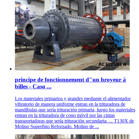
principe de fonctionnement d"un broyeur à
billes - Caso ...
Los materiales primarios y grandes mediante el alimentador
vibratorio de manera uniforme entran en la trituradora de
mandíbulas que sería trituración primaria, luego los materiales
entran en la trituradora de cono móvil por las cintas
transportadoras que sería trituración secundaria. ... T130X de
Molino Superfino Reforzado. Molino de ...