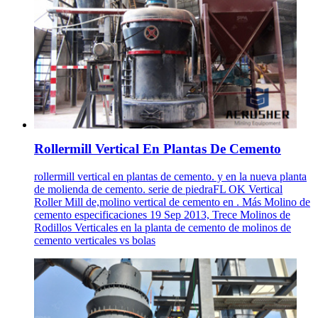
Rollermill Vertical En Plantas De Cemento
rollermill vertical en plantas de cemento. y en la nueva planta
de molienda de cemento. serie de piedraFL OK Vertical
Roller Mill de,molino vertical de cemento en . Más Molino de
cemento especificaciones 19 Sep 2013, Trece Molinos de
Rodillos Verticales en la planta de cemento de molinos de
cemento verticales vs bolas