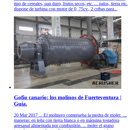
tipo de cereales, pan duro, frutos secos, etc. ... palos, tierra etc.
dispone de turbina con motor de 0, 75cv., 2 cribas para...
Gofio canario: los molinos de Fuerteventura |
Guía.
20 Mar 2017 ... El molinero comprueba la piedra de moler. ....
maneras: en leña con tierra blanca o en máquina tostadora
artesanal alimentada por combustión. ... moler el grano