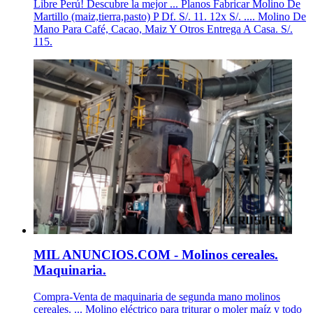
Libre Perú! Descubre la mejor ... Planos Fabricar Molino De
Martillo (maiz,tierra,pasto) P Df. S/. 11. 12x S/. .... Molino De
Mano Para Café, Cacao, Maiz Y Otros Entrega A Casa. S/.
115.
MIL ANUNCIOS.COM - Molinos cereales.
Maquinaria.
Compra-Venta de maquinaria de segunda mano molinos
cereales. ... Molino eléctrico para triturar o moler maíz y todo