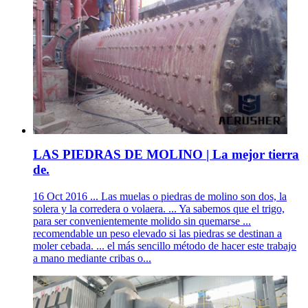
LAS PIEDRAS DE MOLINO | La mejor tierra
de.
16 Oct 2016 ... Las muelas o piedras de molino son dos, la
solera y la corredera o volaera. ... Ya sabemos que el trigo,
para ser convenientemente molido sin quemarse ...
recomendable un peso elevado si las piedras se destinan a
moler cebada. ... el más sencillo método de hacer este trabajo
a mano mediante cribas o...