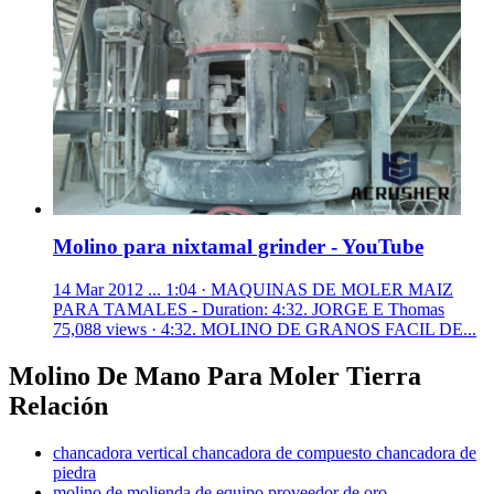
Molino para nixtamal grinder - YouTube
14 Mar 2012 ... 1:04 · MAQUINAS DE MOLER MAIZ
PARA TAMALES - Duration: 4:32. JORGE E Thomas
75,088 views · 4:32. MOLINO DE GRANOS FACIL DE...
Molino De Mano Para Moler Tierra
Relación
chancadora vertical chancadora de compuesto chancadora de
piedra
molino de molienda de equipo proveedor de oro