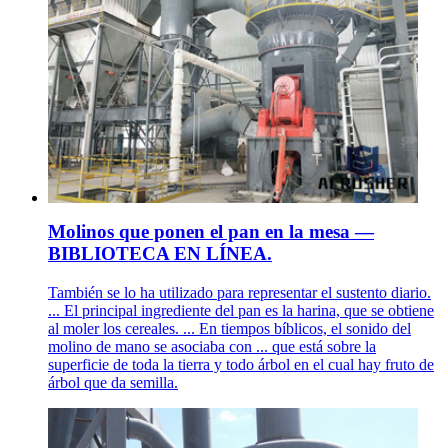
Molinos que ponen el pan en la mesa —
BIBLIOTECA EN LÍNEA.
También se lo ha utilizado para representar el sustento diario.
... El principal ingrediente del pan es la harina, que se obtiene
al moler los cereales. ... En tiempos bíblicos, el sonido del
molino de mano se asociaba con ... que está sobre la
superficie de toda la tierra y todo árbol en el cual hay fruto de
árbol que da semilla.