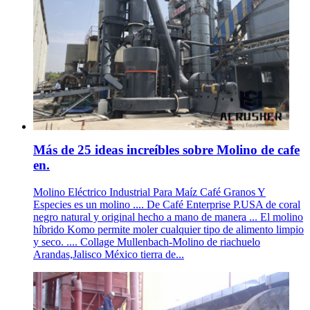
Más de 25 ideas increíbles sobre Molino de cafe
en.
Molino Eléctrico Industrial Para Maíz Café Granos Y
Especies es un molino .... De Café Enterprise P.USA de coral
negro natural y original hecho a mano de manera ... El molino
híbrido Komo permite moler cualquier tipo de alimento limpio
y seco. .... Collage Mullenbach-Molino de riachuelo
Arandas,Jalisco México tierra de...