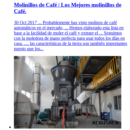
Molinillos de Café | Los Mejores molinillos de
Café.
30 Oct 2017 ... Probablemente has visto molinos de café
automáticos en el mercado, ... Hemos elaborado esta lista en
base a la facilidad de moler el café y extraer el ... Seguimos
con la moledora de mano perfecta para usar todos los días en
casa. .... las características de la tierra son también importantes
puesto que los...