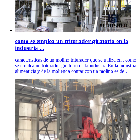
como se emplea un triturador giratorio en la
industria ...
caracteristicas de un molino triturador que se utiliza en . como
se emplea un triturador giratorio en la industria En la industria
alimenticia y de la molienda contar con un molino es de .