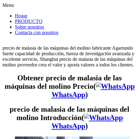
Menu
Hogar
PRODUCTO
Sobre nosotros
Contacta con nosotros
precio de malasia de las máquinas del molino fabricante Agarrando
fuerte capacidad de producción, fuerza de investigación avanzada y
excelente servicio, Shanghai precio de malasia de las máquinas del
molino proveedor crea el valor y aporta valores a todos los clientes.
Obtener precio de malasia de las
máquinas del molino Precio(
WhatsApp
)
precio de malasia de las máquinas del
molino Introducción(
WhatsApp
)