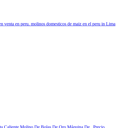
z en venta en peru. molinos domesticos de maiz en el peru in Lima
enta Caliente Molino De Bolas De Oro Máquina De . Precio