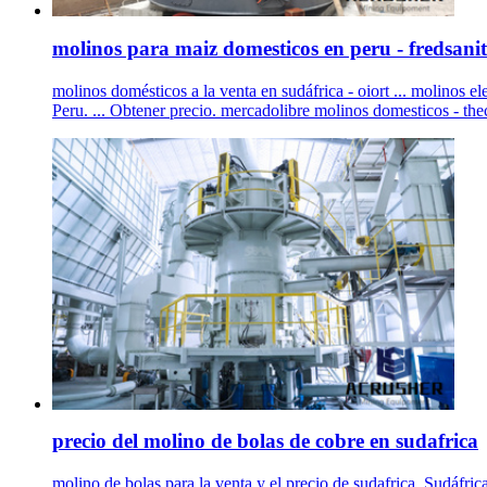
molinos para maiz domesticos en peru - fredsanit
molinos domésticos a la venta en sudáfrica - oiort ... molinos e
Peru. ... Obtener precio. mercadolibre molinos domesticos - thec
precio del molino de bolas de cobre en sudafrica
molino de bolas para la venta y el precio de sudafrica. Sudá