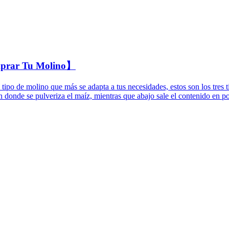
mprar Tu Molino】
l tipo de molino que más se adapta a tus necesidades, estos son los tres
n donde se pulveriza el maíz, mientras que abajo sale el contenido en p