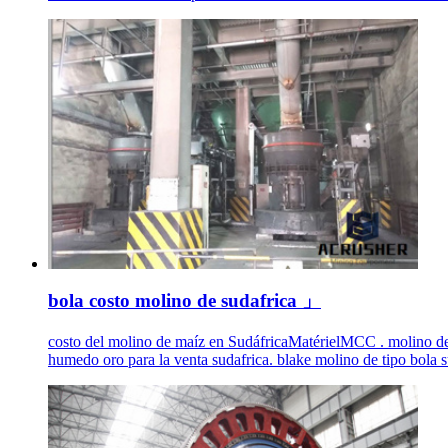
bola costo molino de sudafrica 」
costo del molino de maíz en SudáfricaMatérielMCC . molino de 
humedo oro para la venta sudafrica. blake molino de tipo bola s