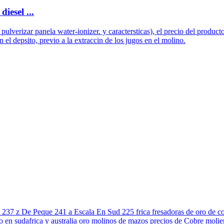
iesel ...
ulverizar panela water-ionizer. y caractersticas), el precio del produc
el depsito, previo a la extraccin de los jugos en el molino.
a 237 z De Peque 241 a Escala En Sud 225 frica fresadoras de oro de 
o en sudafrica y australia oro molinos de mazos precios de Cobre mol