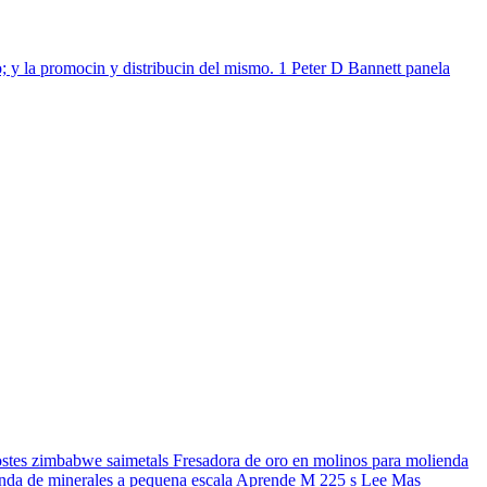
to; y la promocin y distribucin del mismo. 1 Peter D Bannett panela
costes zimbabwe saimetals Fresadora de oro en molinos para molienda
ienda de minerales a pequena escala Aprende M 225 s Lee Mas