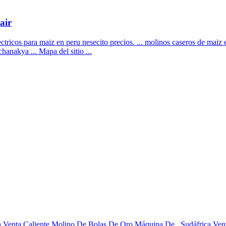
air
lectricos para maiz en peru nesecito precios. ... molinos caseros de mai
hanakya ... Mapa del sitio ...
frica Venta Caliente Molino De Bolas De Oro Máquina De . Sudáfrica V