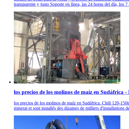
transparente y justo Soporte en línea, las 24 horas del día, los 7
los precios de los molinos de maíz en Sudáfrica - M
los precios de los molinos de maíz en Sudáfrica. Chili 120-150t
minerai et sont installés des dizaines de milliers d'installation