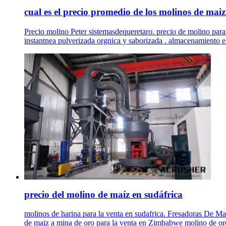
cual es el precio promedio de los molinos de maiz d
Precio molino Peter sistemasdequeretaro. precio de molino para p
instantnea pulverizada orgnica y saborizada . almacenamiento en 
precio del molino de maíz en sudáfrica
molinos de harina para la venta en sudafrica. Fresadoras De M
de maiz a mina de oro para la venta en Zimbabwe molino de or