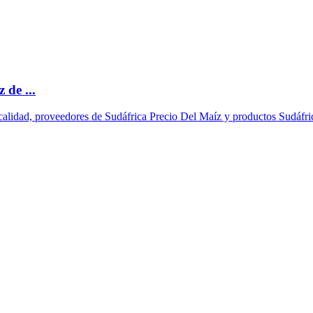
 de ...
 calidad, proveedores de Sudáfrica Precio Del Maíz y productos Sudáfri