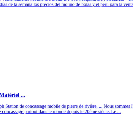
 días de la semana.los precios del molino de bolas y el peru para la venta
atériel ...
ph Station de concassage mobile de pierre de rivière. ... Nous sommes l'
s de concassage partout dans le monde depuis le 20ème siècle. Le ...