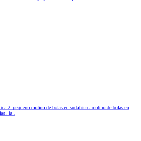
ica 2. pequeno molino de bolas en sudafrica . molino de bolas en
s . la .