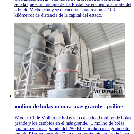
señala que el municipio de La Piedad se encuentra al norte del
edo. de Michoacán y se encuentra situado a unos 183
kilómetros de distancia de la capital del estado.
molino de bolas minera mas grande - priline
Winche Chile Molino de bolas y la capacidad molino de bolas
grande y los cambios en el más grande, ... molino de bolas
para mineria mas grande del 280 El El molino más grande del
mundo El aerogenerador E de maquinaria minera desde hace