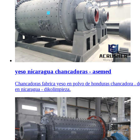
yeso nicaragua chancadoras - asemed
Chancadoras fabrica yeso en polvo de honduras chancadora . d
en nicaragua - dikolimpieza.