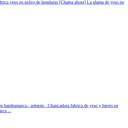
rica yeso en polvo de honduras [Chatea ahora] La planta de yeso en
en bambamarca - artmoto . Chancadora fabrica de yeso y hierro en
ca ...