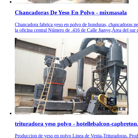
Chancadoras De Yeso En Polvo - mixmasala
Chancadora fabrica yeso en polvo de honduras, chancadoras p
la oficina central Número de .416 de Calle Jianye,Área del sur
trituradora yeso polvo - hotellebalcon-capbreton.
Produccion de yeso en polvo Linea de Venta-Trituradoras. Produ