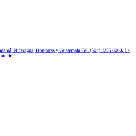
 Panamá, Nicaragua, Honduras y Guatemala Tel: (504) 2255 6060, La
ante de.