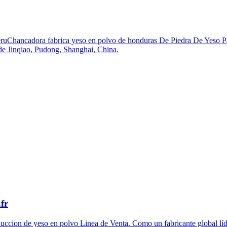
eruChancadora fabrica yeso en polvo de honduras De Piedra De Yeso P
 de Jinqiao, Pudong, Shanghai, China.
fr
ccion de yeso en polvo Linea de Venta. Como un fabricante global líder