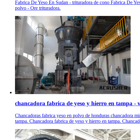
Fabrica De Yeso En Sudan - trituradora de cono Fabrica De Ye
polvo - Ore trituradora.
chancadora fabrica de yeso y hierro en tampa - v
Chancadoras fabrica yeso en polvo de honduras chancadora mine
tampa. Chancadora fabrica de yeso y hierro en tampa. Chanc