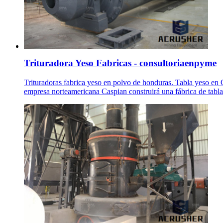
Trituradora Yeso Fabricas - consultoriaenpyme
Trituradoras fabrica yeso en polvo de honduras. Tabla yeso e
empresa norteamericana Caspian construirá una fábrica de tabla 