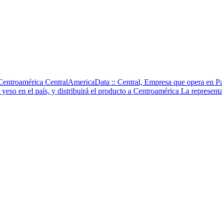
n Centroamérica CentralAmericaData :: Central, Empresa que opera en
yeso en el país, y distribuirá el producto a Centroamérica La represent