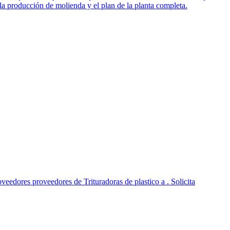
 la producción de molienda y el plan de la planta completa.
veedores proveedores de Trituradoras de plastico a . Solicita