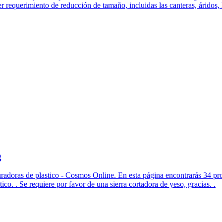
r requerimiento de reducción de tamaño, incluidas las canteras, áridos,
g
turadoras de plastico - Cosmos Online. En esta página encontrarás 34 pro
co. . Se requiere por favor de una sierra cortadora de yeso, gracias. .