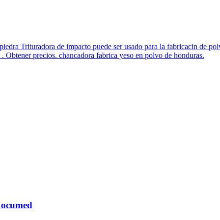
iedra Trituradora de impacto puede ser usado para la fabricacin de polv
l . Obtener precios. chancadora fabrica yeso en polvo de honduras.
- ocumed