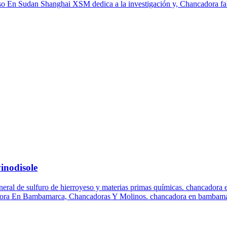
so En Sudan Shanghai XSM dedica a la investigación y, Chancadora fab
inodisole
ral de sulfuro de hierroyeso y materias primas químicas. chancadora 
adora En Bambamarca, Chancadoras Y Molinos. chancadora en bambamar