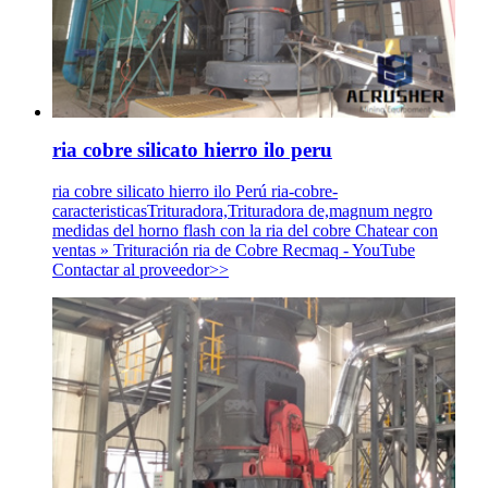
ria cobre silicato hierro ilo peru
ria cobre silicato hierro ilo Perú ria-cobre-
caracteristicasTrituradora,Trituradora de,magnum negro
medidas del horno flash con la ria del cobre Chatear con
ventas » Trituración ria de Cobre Recmaq - YouTube
Contactar al proveedor>>