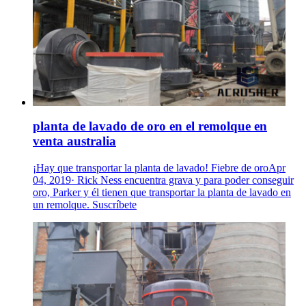
planta de lavado de oro en el remolque en
venta australia
¡Hay que transportar la planta de lavado! Fiebre de oroApr
04, 2019· Rick Ness encuentra grava y para poder conseguir
oro, Parker y él tienen que transportar la planta de lavado en
un remolque. Suscríbete