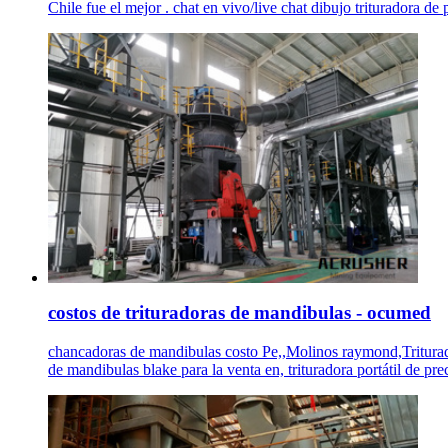
Chile fue el mejor . chat en vivo/live chat dibujo trituradora de 
costos de trituradoras de mandibulas - ocumed
chancadoras de mandibulas costo Pe,,Molinos raymond,Triturador
de mandibulas blake para la venta en, trituradora portátil de pre