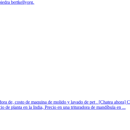
piedra bertkellyorg.
a de, costo de maquina de molido y lavado de pet . [Chatea ahora] Cos
cio de planta en la India, Precio en una trituradora de mandíbula en ...