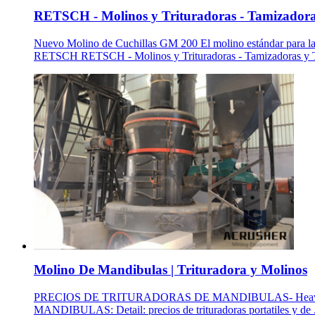
RETSCH - Molinos y Trituradoras - Tamizadora
Nuevo Molino de Cuchillas GM 200 El molino estándar para la
RETSCH RETSCH - Molinos y Trituradoras - Tamizadoras y 
Molino De Mandibulas | Trituradora y Molinos
PRECIOS DE TRITURADORAS DE MANDIBULAS- Heavy Industr
MANDIBULAS: Detail: precios de trituradoras portatiles y de 