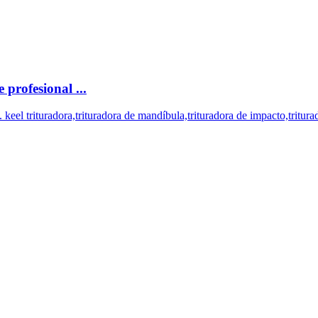
profesional ...
 keel trituradora,trituradora de mandíbula,trituradora de impacto,tritu