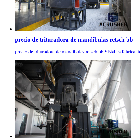
precio de trituradora de mandibulas retsch bb
precio de trituradora de mandibulas retsch bb SBM es fabricant