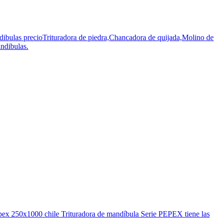
mandibulas precioTrituradora de piedra,Chancadora de quijada,Molino de
andibulas.
la pex 250x1000 chile Trituradora de mandíbula Serie PEPEX tiene las