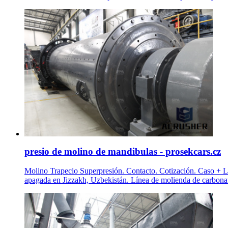
presio de molino de mandibulas - prosekcars.cz
Molino Trapecio Superpresión. Contacto. Cotización. Caso + Lí
apagada en Jizzakh, Uzbekistán. Línea de molienda de carbonat