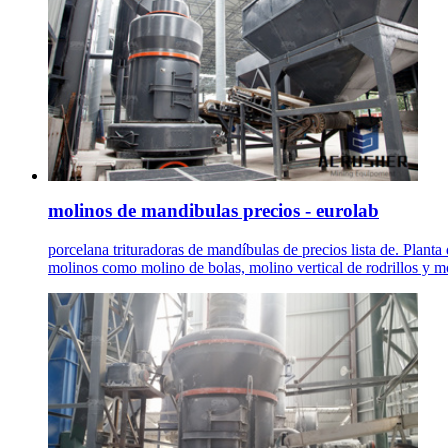
molinos de mandibulas precios - eurolab
porcelana trituradoras de mandíbulas de precios lista de. Planta 
molinos como molino de bolas, molino vertical de rodrillos y m