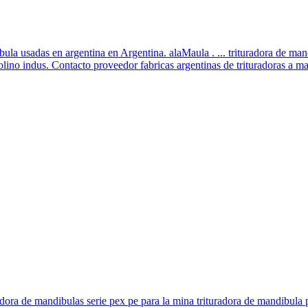
dibula usadas en argentina en Argentina. alaMaula . ... trituradora de 
olino indus. Contacto proveedor fabricas argentinas de trituradoras a m
turadora de mandibulas serie pex pe para la mina trituradora de mandibu