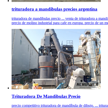
trituradora a mandibulas precios argentina
trituradora de mandibulas precio ... venta de trituradora a man
precio de molino industrial para cafe en europa. precio de un m
Trituradora De Mandibulas Precio
precio competitivo trituradora de mandíbula de dibujo. ... tri