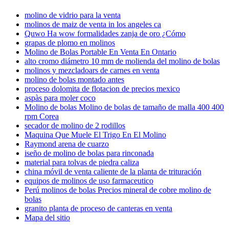
molino de vidrio para la venta
molinos de maiz de venta in los angeles ca
Quwo Ha wow formalidades zanja de oro ¿Cómo
grapas de plomo en molinos
Molino de Bolas Portable En Venta En Ontario
alto cromo diámetro 10 mm de molienda del molino de bolas
molinos y mezcladoars de carnes en venta
molino de bolas montado antes
proceso dolomita de flotacion de precios mexico
aspàs para moler coco
Molino de bolas Molino de bolas de tamaño de malla 400 400
rpm Corea
secador de molino de 2 rodillos
Maquina Que Muele El Trigo En El Molino
Raymond arena de cuarzo
iseño de molino de bolas para rinconada
material para tolvas de piedra caliza
china móvil de venta caliente de la planta de trituración
equipos de molinos de uso farmaceutico
Perú molinos de bolas Precios mineral de cobre molino de
bolas
granito planta de proceso de canteras en venta
Mapa del sitio