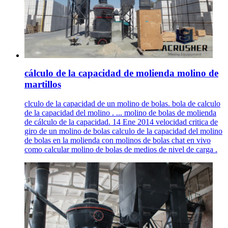
cálculo de la capacidad de molienda molino de
martillos
clculo de la capacidad de un molino de bolas. bola de calculo
de la capacidad del molino . ... molino de bolas de molienda
de cálculo de la capacidad. 14 Ene 2014 velocidad critica de
giro de un molino de bolas calculo de la capacidad del molino
de bolas en la molienda con molinos de bolas chat en vivo
como calcular molino de bolas de medios de nivel de carga .