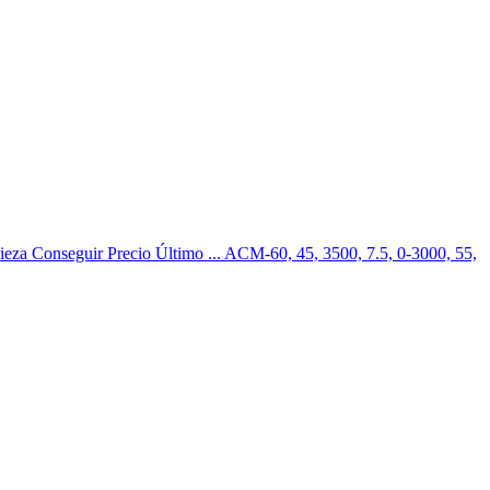
Pieza Conseguir Precio Último ... ACM-60, 45, 3500, 7.5, 0-3000, 55,