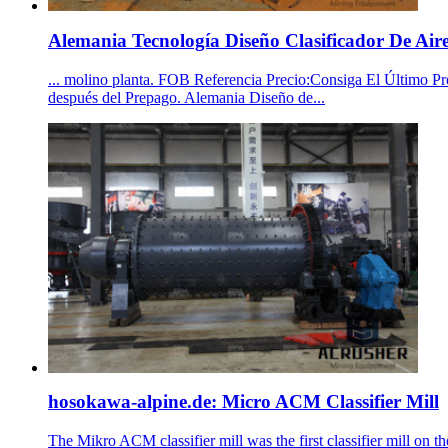
Alemania Tecnología Diseño Clasificador De Air
... molino planta. FOB Referencia Precio:Consiga El Último Pre
después del Prepago. Alemania Diseño de...
hosokawa-alpine.de: Micro ACM Classifier Mill
The Mikro ACM classifier mill was the first classifier mill on 