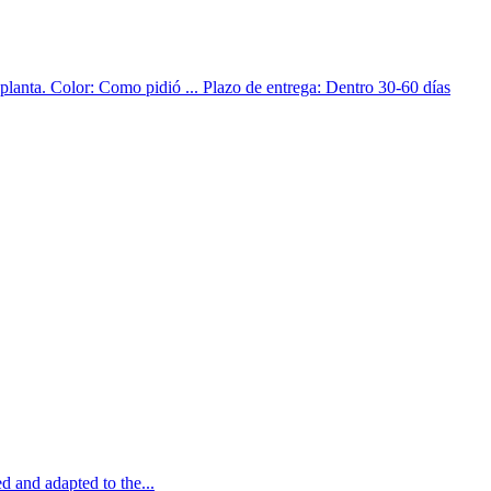
lanta. Color: Como pidió ... Plazo de entrega: Dentro 30-60 días
d and adapted to the...