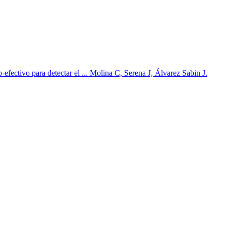
ectivo para detectar el ... Molina C, Serena J, Álvarez Sabin J.