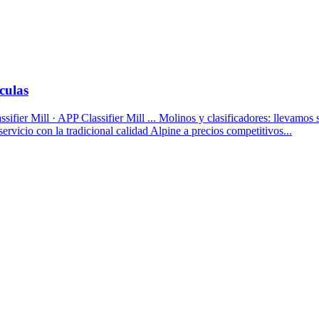
culas
fier Mill · APP Classifier Mill ... Molinos y clasificadores: llevamos 
ervicio con la tradicional calidad Alpine a precios competitivos...