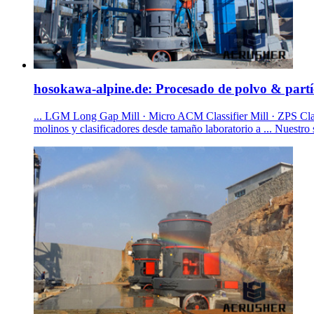
hosokawa-alpine.de: Procesado de polvo & partí
... LGM Long Gap Mill · Micro ACM Classifier Mill · ZPS Classi
molinos y clasificadores desde tamaño laboratorio a ... Nuestro s