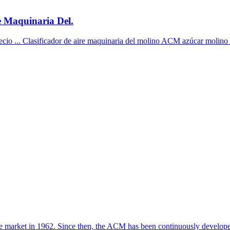
e Maquinaria Del.
cio ... Clasificador de aire maquinaria del molino ACM azúcar molino p
the market in 1962. Since then, the ACM has been continuously develope