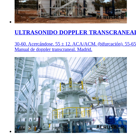
ULTRASONIDO DOPPLER TRANSCRANEAL Auto
30-60. Acercándose. 55 ± 12. ACA/ACM. (bifurcación). 55-65. Bi
Manual de doppler transcraneal. Madrid.