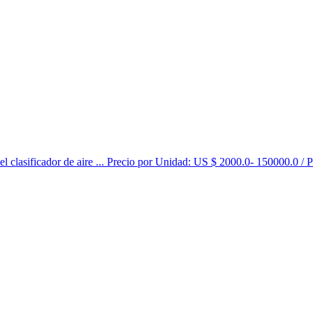
l clasificador de aire ... Precio por Unidad: US $ 2000.0- 150000.0 / 