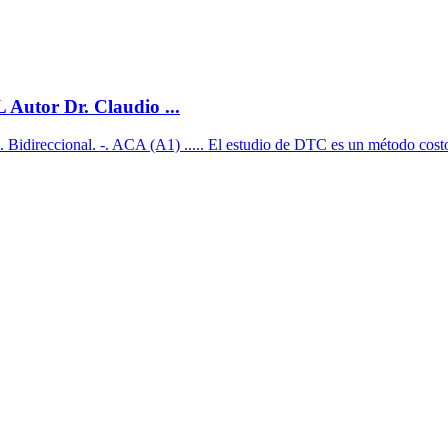
r Dr. Claudio ...
direccional. -. ACA (A1) ..... El estudio de DTC es un método costo-ef