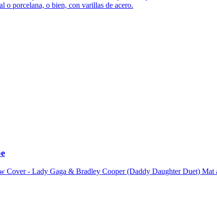
 o porcelana, o bien, con varillas de acero.
be
low Cover - Lady Gaga & Bradley Cooper (Daddy Daughter Duet) Mat a