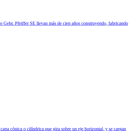
 de Gebr. Pfeiffer SE llevan más de cien años construyendo, fabricando
apa cónica o cilíndrica que gira sobre un eje horizontal, y se cargan