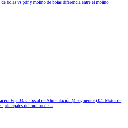
de bolas vs pdf y molino de bolas diferencia entre el molino
macera Fija 03. Cabezal de Alimentación (4 segmentos) 04. Motor de
principales del molino de ...