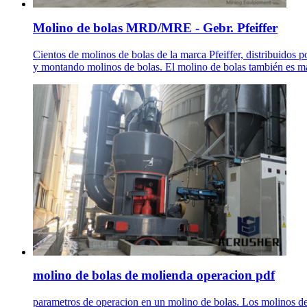
Molino de bolas MRD/MRE - Gebr. Pfeiffer
Cientos de molinos de bolas de la marca Pfeiffer, distribuidos 
y montando molinos de bolas. El molino de bolas también es ma
molino de bolas de molienda operacion pdf
parametros de operacion en un molino de bolas. Los molinos de b