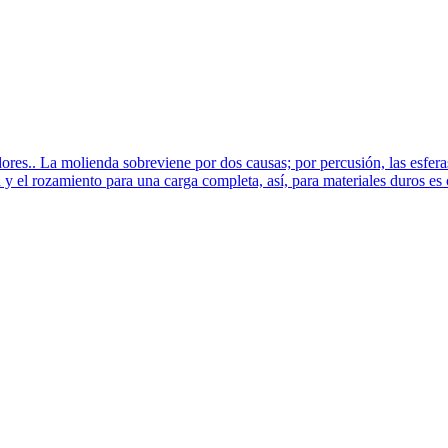
adores.. La molienda sobreviene por dos causas; por percusión, las esfera
 y el rozamiento para una carga completa, así, para materiales duros es