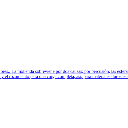
adores.. La molienda sobreviene por dos causas; por percusión, las esfera
 y el rozamiento para una carga completa, así, para materiales duros es 