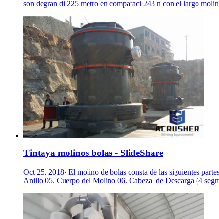
son degran di 225 metro en comparaci 243 n con el largo molino
Tintaya molinos bolas - SlideShare
Oct 25, 2018· El molino de bolas consta de las siguientes par
Anillo 05. Cuerpo del Molino 06. Cabezal de Descarga (4 segme