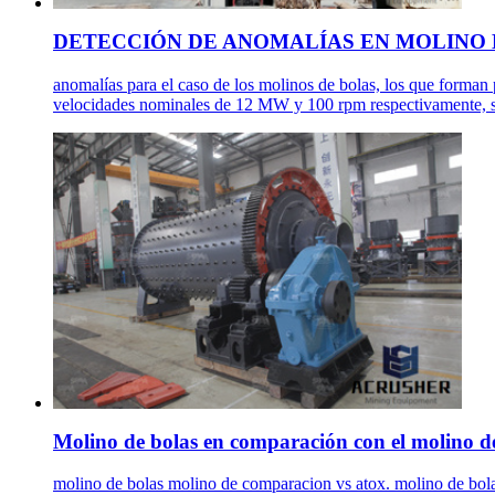
DETECCIÓN DE ANOMALÍAS EN MOLINO D
anomalías para el caso de los molinos de bolas, los que forman 
velocidades nominales de 12 MW y 100 rpm respectivamente, sie
Molino de bolas en comparación con el molino de
molino de bolas molino de comparacion vs atox. molino de bol