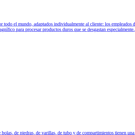
por todo el mundo, adaptados individualmente al cliente: los empleados
gnífico para procesar productos duros que se desgastan especialmente.
olas, de piedras, de varillas, de tubo y de compartimientos tienen una c