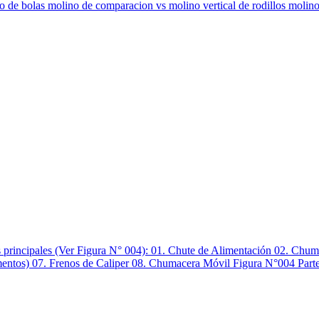
 de bolas molino de comparacion vs molino vertical de rodillos molino 
tes principales (Ver Figura N° 004): 01. Chute de Alimentación 02. Chu
ntos) 07. Frenos de Caliper 08. Chumacera Móvil Figura N°004 Partes 