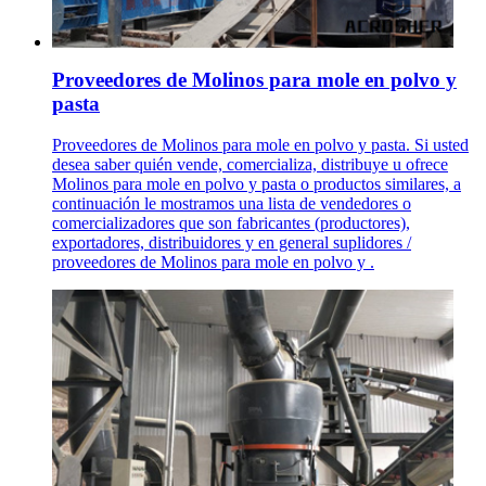
Proveedores de Molinos para mole en polvo y
pasta
Proveedores de Molinos para mole en polvo y pasta. Si usted
desea saber quién vende, comercializa, distribuye u ofrece
Molinos para mole en polvo y pasta o productos similares, a
continuación le mostramos una lista de vendedores o
comercializadores que son fabricantes (productores),
exportadores, distribuidores y en general suplidores /
proveedores de Molinos para mole en polvo y .