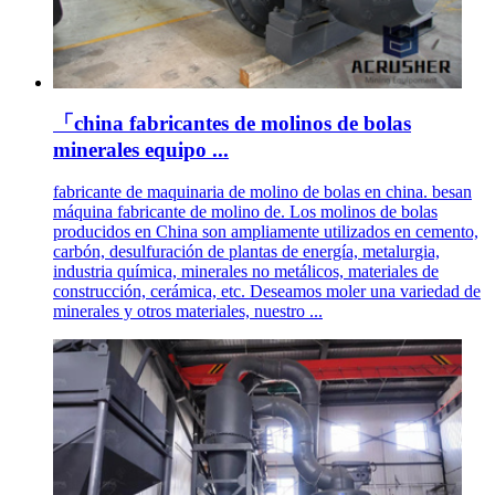
「china fabricantes de molinos de bolas
minerales equipo ...
fabricante de maquinaria de molino de bolas en china. besan
máquina fabricante de molino de. Los molinos de bolas
producidos en China son ampliamente utilizados en cemento,
carbón, desulfuración de plantas de energía, metalurgia,
industria química, minerales no metálicos, materiales de
construcción, cerámica, etc. Deseamos moler una variedad de
minerales y otros materiales, nuestro ...