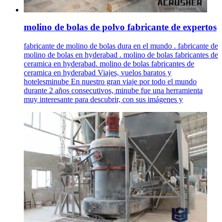
molino de bolas de polvo fabricante de expertos
fabricante de molino de bolas dura en el mundo . fabricante de
molino de bolas en hyderabad . molino de bolas fabricantes de
ceramica en hyderabad. molino de bolas fabricantes de
ceramica en hyderabad Viajes, vuelos baratos y
hotelesminube En nuestro gran viaje por todo el mundo
durante 2 años consecutivos, minube fue una herramienta
muy interesante para descubrir, con sus imágenes y