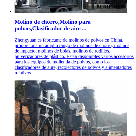
Molino de chorro,Molino para
polvos,Clasificador de aire ...
Zhengyuan es fabricante de molinos de polvos en China,
proporciona un amplio rango de molinos de chorro, molinos
de impacto, molinos de bolas, molinos de rodillos,
pulverizadores de plástico. Están disponibles varios accesorios
para los equipos de molienda de polvos, como los
clasificadores de aure, recolectores de polvos y alimentadores
rotativos.