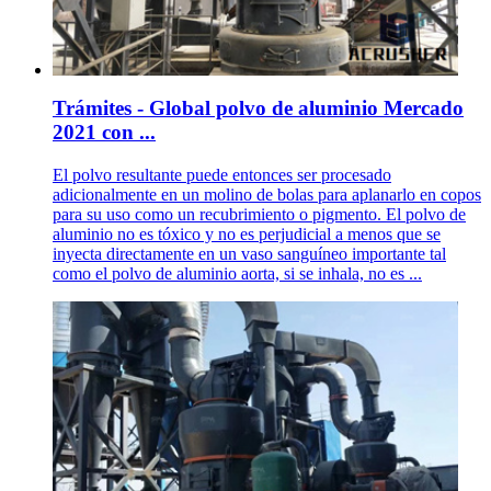
Trámites - Global polvo de aluminio Mercado
2021 con ...
El polvo resultante puede entonces ser procesado
adicionalmente en un molino de bolas para aplanarlo en copos
para su uso como un recubrimiento o pigmento. El polvo de
aluminio no es tóxico y no es perjudicial a menos que se
inyecta directamente en un vaso sanguíneo importante tal
como el polvo de aluminio aorta, si se inhala, no es ...