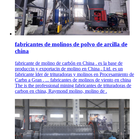
fabricantes de molinos de polvo de arcilla de
china
fabricante de molino de carbón en China . es la base de
produccin y exportacin de molino en China . Ltd. es un
fabricante lder de trituradoras y molinos en Procesamiento de
Carbn a Gran . ... fabricantes de molinos de viento en china
The is the professional mining fabricantes de trituradoras de
carbon en china, Raymond molino, molino de .