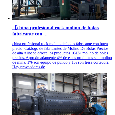
【china profesional rock molino de bolas
fabricante con ...
china profesional rock molino de bolas fabricante con buen
precio_Cat;logo de fabricantes de Molino De Bolas Precios
de alta Alibaba ofrece los productos 16434 molino de bolas
precios. Aproximadamente 4% de estos productos son molino
de mina, 1% son equipo de pulido y 1% son fresa cortadora.
Hay proveedores de