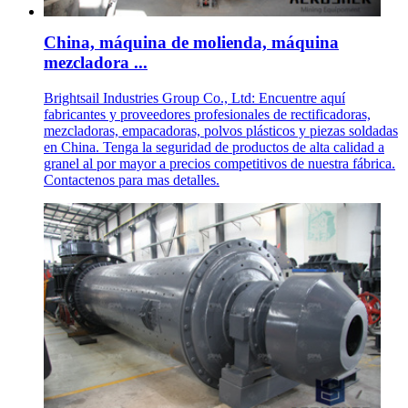
China, máquina de molienda, máquina
mezcladora ...
Brightsail Industries Group Co., Ltd: Encuentre aquí
fabricantes y proveedores profesionales de rectificadoras,
mezcladoras, empacadoras, polvos plásticos y piezas soldadas
en China. Tenga la seguridad de productos de alta calidad a
granel al por mayor a precios competitivos de nuestra fábrica.
Contactenos para mas detalles.