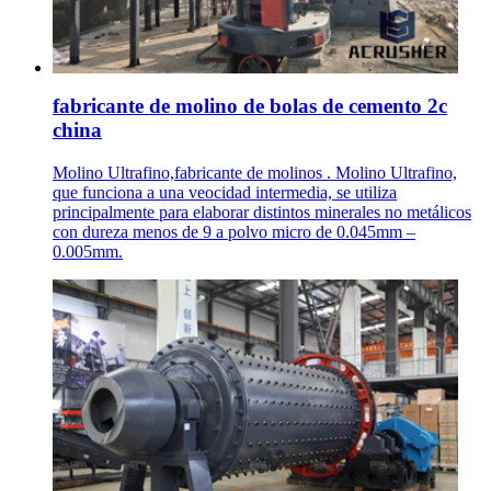
fabricante de molino de bolas de cemento 2c
china
Molino Ultrafino,fabricante de molinos . Molino Ultrafino,
que funciona a una veocidad intermedia, se utiliza
principalmente para elaborar distintos minerales no metálicos
con dureza menos de 9 a polvo micro de 0.045mm –
0.005mm.