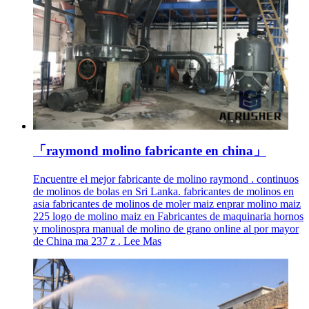
「raymond molino fabricante en china」
Encuentre el mejor fabricante de molino raymond . continuos
de molinos de bolas en Sri Lanka. fabricantes de molinos en
asia fabricantes de molinos de moler maiz enprar molino maiz
225 logo de molino maiz en Fabricantes de maquinaria hornos
y molinospra manual de molino de grano online al por mayor
de China ma 237 z . Lee Mas