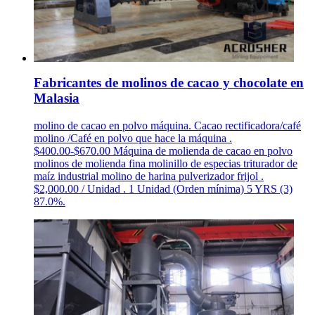
Fabricantes de molinos de cacao y chocolate en
Malasia
molino de cacao en polvo máquina. Cacao rectificadora/café
molino /Café en polvo que hace la máquina .
$400.00-$670.00 Máquina de molienda de cacao en polvo
molinos de molienda fina molinillo de especias triturador de
maíz industrial molino de harina pulverizador frijol .
$2,000.00 / Unidad . 1 Unidad (Orden mínima) 5 YRS (3)
87.0%.