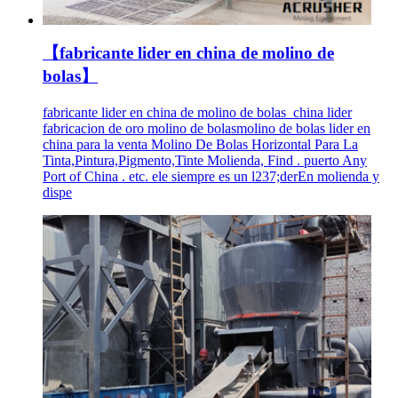
【fabricante lider en china de molino de
bolas】
fabricante lider en china de molino de bolas_china lider
fabricacion de oro molino de bolasmolino de bolas lider en
china para la venta Molino De Bolas Horizontal Para La
Tinta,Pintura,Pigmento,Tinte Molienda, Find . puerto Any
Port of China . etc. ele siempre es un l237;derEn molienda y
dispe