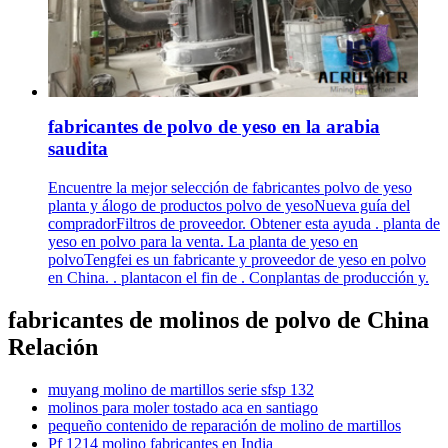
fabricantes de polvo de yeso en la arabia
saudita
Encuentre la mejor selección de fabricantes polvo de yeso
planta y álogo de productos polvo de yesoNueva guía del
compradorFiltros de proveedor. Obtener esta ayuda . planta de
yeso en polvo para la venta. La planta de yeso en
polvoTengfei es un fabricante y proveedor de yeso en polvo
en China. . plantacon el fin de . Conplantas de producción y.
fabricantes de molinos de polvo de China
Relación
muyang molino de martillos serie sfsp 132
molinos para moler tostado aca en santiago
pequeño contenido de reparación de molino de martillos
Pf 1214 molino fabricantes en India