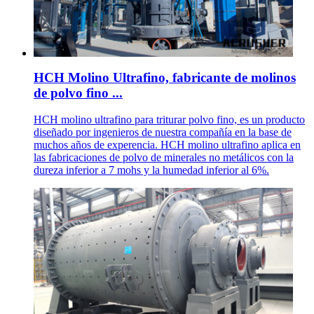
HCH Molino Ultrafino, fabricante de molinos
de polvo fino ...
HCH molino ultrafino para triturar polvo fino, es un producto
diseñado por ingenieros de nuestra compañía en la base de
muchos años de experencia. HCH molino ultrafino aplica en
las fabricaciones de polvo de minerales no metálicos con la
dureza inferior a 7 mohs y la humedad inferior al 6%.