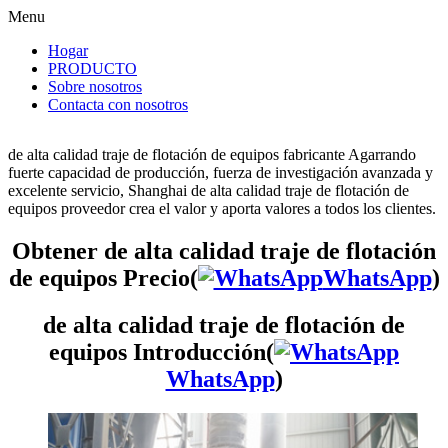
Menu
Hogar
PRODUCTO
Sobre nosotros
Contacta con nosotros
de alta calidad traje de flotación de equipos fabricante Agarrando
fuerte capacidad de producción, fuerza de investigación avanzada y
excelente servicio, Shanghai de alta calidad traje de flotación de
equipos proveedor crea el valor y aporta valores a todos los clientes.
Obtener de alta calidad traje de flotación
de equipos Precio(
WhatsApp
)
de alta calidad traje de flotación de
equipos Introducción(
WhatsApp
)