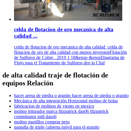
celda de flotacion de oro mecanica de alta
calidad ...
celda de flotacion de oro mecanica de alta calidad_celda de
flotacion de oro de alta calidad con menos inversionFlotación
de Sulfuros de Cobre . 2019 1 18&ensp·&enspDiagrama de
Flujo para el Tratamiento de Sulfuros deo la Chal
de alta calidad traje de flotación de
equipos Relación
hacer arena de piedra o granito hacer arena de piedra o granito
Mecánica de alta integración Horizontal molino de bolas
fabricacion de molinos de viento en mexico
molino triturador marca fitzpatrick das06 fitzpatrick
comminutor mill daso6
molino martillos comprar peru
pantalla de triple cubierta móvil para el granito