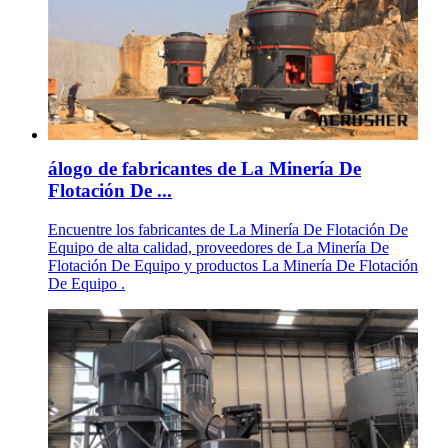
álogo de fabricantes de La Minería De
Flotación De ...
Encuentre los fabricantes de La Minería De Flotación De
Equipo de alta calidad, proveedores de La Minería De
Flotación De Equipo y productos La Minería De Flotación
De Equipo .