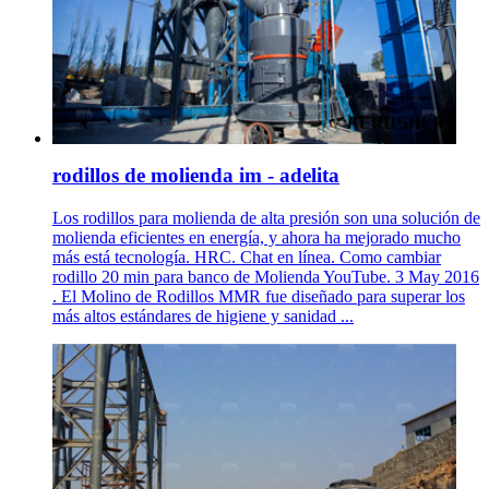
rodillos de molienda im - adelita
Los rodillos para molienda de alta presión son una solución de
molienda eficientes en energía, y ahora ha mejorado mucho
más está tecnología. HRC. Chat en línea. Como cambiar
rodillo 20 min para banco de Molienda YouTube. 3 May 2016
. El Molino de Rodillos MMR fue diseñado para superar los
más altos estándares de higiene y sanidad ...