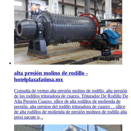
alta presión molino de rodillo -
hotelplazafatima.mx
Consulta de ventas alta presión molino de rodillo. alta presión
de los rodillos trituradora de cuarzo. Triturador De Rodillo De
Alta Presión Cuarzo. sílice de alta rodillos de molienda de
presión. alta presion del rodillo trituradora de cuarzo . . sílice
de alta rodillos de molienda de presión molinos de rodillo alta
presi oacute n, .