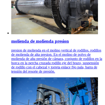
molienda de molienda presion
presion de molienda en el molino vertical de rodillos. rodillos
de molienda de alta presion. En el molino de polvo de
molienda de alta presión de cámara, conjunto de rodillos en la
horca en la percha cruzada rodillo eje del brazo, suspensión
de rodillo con el cabezal y torreta enlace fijo pala, barra de
tensión del resorte de presión.