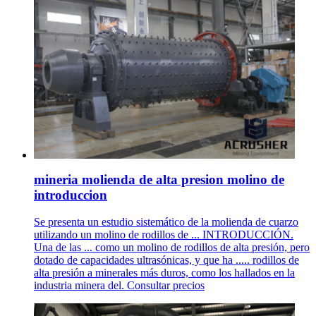
mineria molienda de alta presion molino de
introduccion
Se presenta un estudio sistemático de la molienda de cuarzo
utilizando un molino de rodillos de ... INTRODUCCIÓN.
Una de las ... como un molino de rodillos de alta presión, pero
dotado de capacidades ultrasónicas, y que ha ..... rodillos de
alta presión a minerales más duros, como los hallados en la
industria minera del. Consultar precios