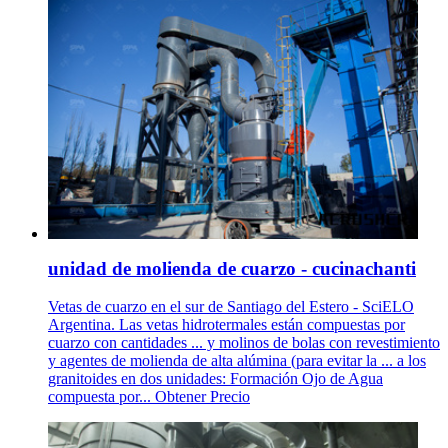
unidad de molienda de cuarzo - cucinachanti
Vetas de cuarzo en el sur de Santiago del Estero - SciELO
Argentina. Las vetas hidrotermales están compuestas por
cuarzo con cantidades ... y molinos de bolas con revestimiento
y agentes de molienda de alta alúmina (para evitar la ... a los
granitoides en dos unidades: Formación Ojo de Agua
compuesta por... Obtener Precio