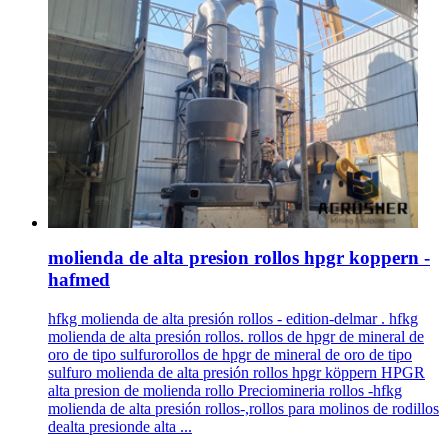
molienda de alta presion rollos hpgr koppern -
hafmed
hfkg molienda de alta presión rollos - edition-delmar . hfkg
molienda de alta presión rollos. rollos de hpgr de mineral de
oro de tipo sulfurorollos de hpgr de mineral de oro de tipo
sulfuro molienda de alta presión rollos hpgr köppern HPGR
alta presion de molienda rollo Preciomineria rollos -hfkg
molienda de alta presión rollos-,rollos para molinos de rodillos
dealta presionde alta ...