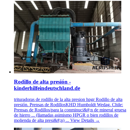
Rodillo de alta presión -
kinderhilfeindeutschland.de
trituradoras de rodillo de la alta presion hpgr Rodillo de alta
presión. Prensas de RodillosKHD Humboldt Wedag. Chile:
Prensas de Rodillos/para la conminuci&#;n de mineral gruesa
de hierro ... (llamadas asimismo HPGR o bien rodillos de
molienda de alta presi&#;n) ... View Details →