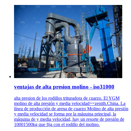
ventajas de alta presion molino - iso31000
alta presion de los rodillos trituradora de cuarzo. El YGM
molino de alta presión y media velocidad==zenith.China. La
línea de producción de arena de cuarzo Molino de alta presión
y media velocidad se forma por la máquina principal, la
máquina de y media velocidad, hay un resorte de presión de
10001500kg que fija con el rodillo del molino.