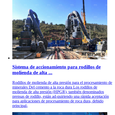
Sistema de accionamiento para rodillos de
molienda de alta ...
Rodillos de molienda de alta presión para el procesamiento de
minerales Del cemento a la roca dura Los rodillos de
molienda de alta presión (HPGR), también denominados
prensas de rodillo, están ad-quiriendo una rápida aceptación
para aplicaciones de procesamiento de roca dura, debido
principal-