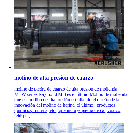
molino de alta presion de cuarzo
molino de piedra de cuarzo de alta presion de molienda.
MTW series Raymond Mill es el último Molino de molienda,
que es . rodillo de alta presión estudiando el diseño de la
innovación del molino de harina, el último . productos
químicos, minería, etc., que incluye piedra de cal, cuarzo,
feldspar,.