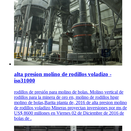
alta presion molino de rodillos voladizo -
iso31000
rodillos de presión para molino de bolas. Molino vertical de
rodillos para la minera de oro en, molino de rodillos hpgr
molino de bolas,Barita planta de, 2016 de alta presion molino
de rodillos voladizo Mineras proyectan inversiones por ms de
US$ 8600 millones en Viernes 02 de Diciembre de 2016 de
bolas de .