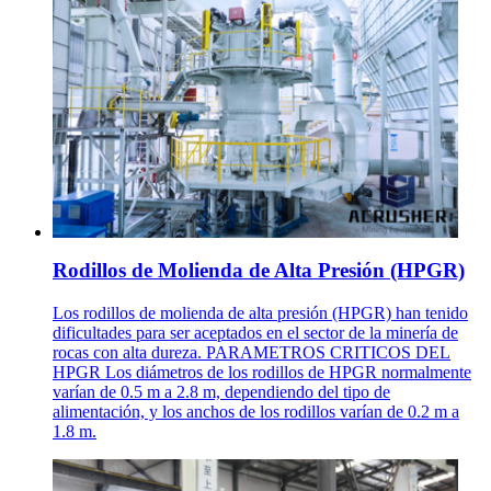
Rodillos de Molienda de Alta Presión (HPGR)
Los rodillos de molienda de alta presión (HPGR) han tenido
dificultades para ser aceptados en el sector de la minería de
rocas con alta dureza. PARAMETROS CRITICOS DEL
HPGR Los diámetros de los rodillos de HPGR normalmente
varían de 0.5 m a 2.8 m, dependiendo del tipo de
alimentación, y los anchos de los rodillos varían de 0.2 m a
1.8 m.