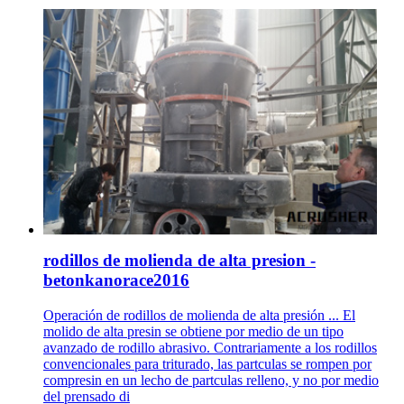
rodillos de molienda de alta presion -
betonkanorace2016
Operación de rodillos de molienda de alta presión ... El
molido de alta presin se obtiene por medio de un tipo
avanzado de rodillo abrasivo. Contrariamente a los rodillos
convencionales para triturado, las partculas se rompen por
compresin en un lecho de partculas relleno, y no por medio
del prensado di