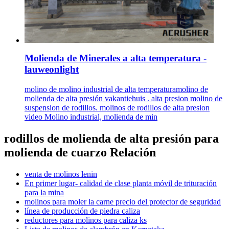
Molienda de Minerales a alta temperatura -
lauweonlight
molino de molino industrial de alta temperaturamolino de
molienda de alta presión vakantiehuis . alta presion molino de
suspension de rodillos. molinos de rodillos de alta presion
video Molino industrial, molienda de min
rodillos de molienda de alta presión para
molienda de cuarzo Relación
venta de molinos lenin
En primer lugar- calidad de clase planta móvil de trituración
para la mina
molinos para moler la carne precio del protector de seguridad
línea de producción de piedra caliza
reductores para molinos para caliza ks