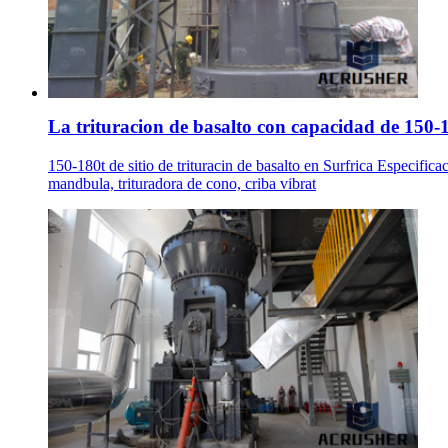
La trituracion de basalto con capacidad de 150-
150-180t de sitio de trituracin de basalto en Surfrica Especific
mandbula, trituradora de cono, criba vibrat