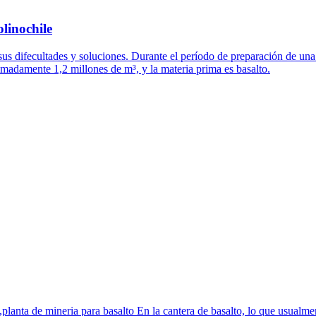
inochile
n sus difecultades y soluciones. Durante el período de preparación de un
madamente 1,2 millones de m³, y la materia prima es basalto.
o,planta de mineria para basalto En la cantera de basalto, lo que usualme