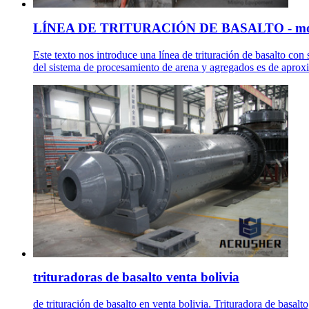
LÍNEA DE TRITURACIÓN DE BASALTO - mol
Este texto nos introduce una línea de trituración de basalto co
del sistema de procesamiento de arena y agregados es de aproxi
trituradoras de basalto venta bolivia
de trituración de basalto en venta bolivia. Trituradora de basalt