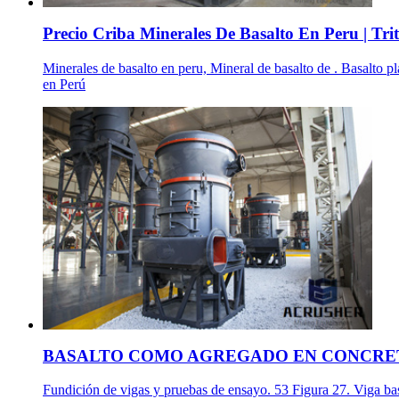
Precio Criba Minerales De Basalto En Peru | Trit
Minerales de basalto en peru, Mineral de basalto de . Basalto p
en Perú
BASALTO COMO AGREGADO EN CONCRET
Fundición de vigas y pruebas de ensayo. 53 Figura 27. Viga bas