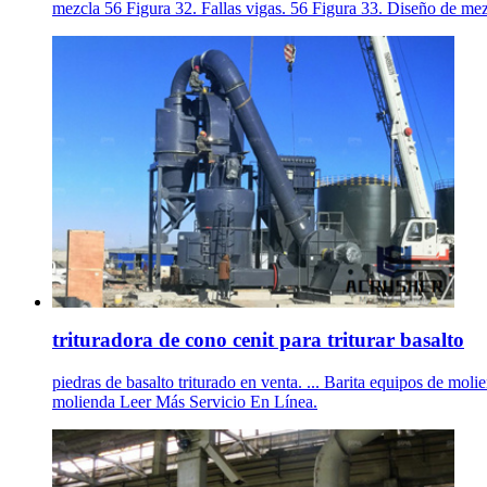
mezcla 56 Figura 32. Fallas vigas. 56 Figura 33. Diseño de mezc
trituradora de cono cenit para triturar basalto
piedras de basalto triturado en venta. ... Barita equipos de mol
molienda Leer Más Servicio En Línea.