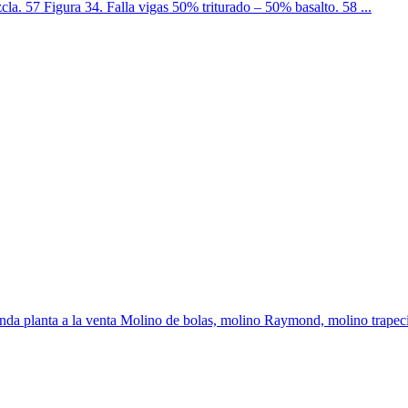
la. 57 Figura 34. Falla vigas 50% triturado – 50% basalto. 58 ...
ienda planta a la venta Molino de bolas, molino Raymond, molino trapecio