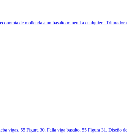
 economía de molienda a un basalto mineral a cualquier . Trituradora
eba vigas. 55 Figura 30. Falla viga basalto. 55 Figura 31. Diseño de