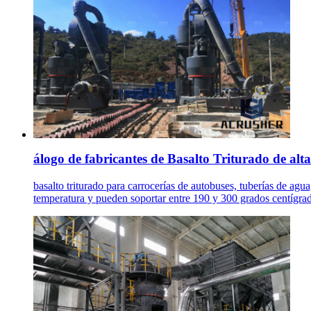
álogo de fabricantes de Basalto Triturado de alta 
basalto triturado para carrocerías de autobuses, tuberías de agu
temperatura y pueden soportar entre 190 y 300 grados centígra