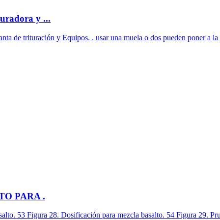
uradora y ...
lanta de trituración y Equipos. . usar una muela o dos pueden poner a la
O PARA .
alto. 53 Figura 28. Dosificación para mezcla basalto. 54 Figura 29. Pru