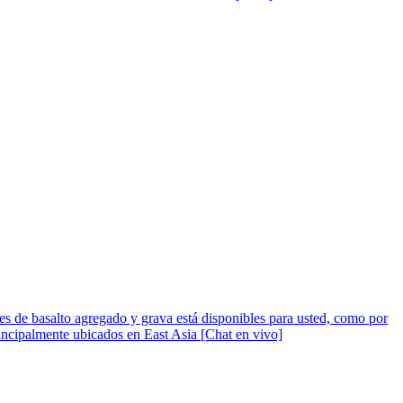
es de basalto agregado y grava está disponibles para usted, como por
incipalmente ubicados en East Asia [Chat en vivo]