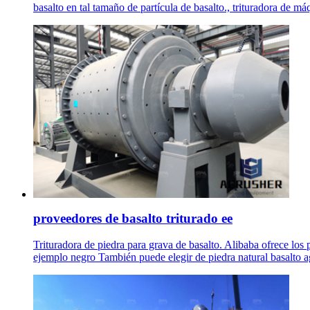
basalto en tal tamaño de partícula de basalto., trituradora de m
proveedores de basalto triturado ee
Trituradora de piedra para grava de basalto. Alibaba ofrece lo
ejemplo negro También puede elegir de piedra natural basalto 