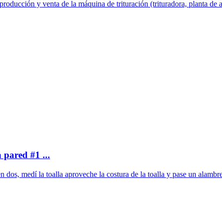
oducción y venta de la máquina de trituración (trituradora, planta de a
 pared #1 ...
dos, medí la toalla aproveche la costura de la toalla y pase un alambre 