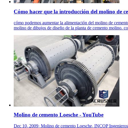
Cómo hacer que la introducción del molino de c
cómo podemos aumentar la alimentación del molino de cemento. 
molino de dibujos de diseño de la planta de cemento molino. com
Molino de cemento Loesche - YouTube
Dec 10, 2009· Molino de cemento Loesche, INCOP Ingenieros est