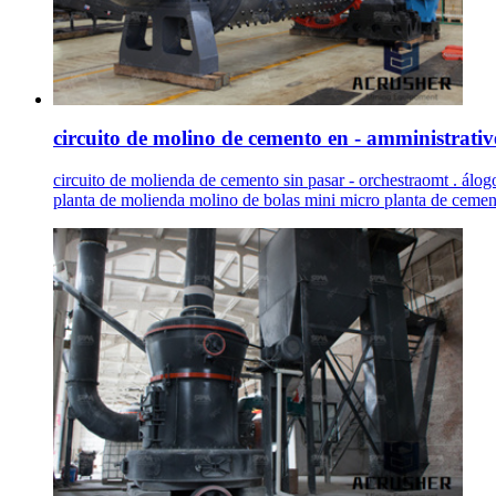
circuito de molino de cemento en - amministrative
circuito de molienda de cemento sin pasar - orchestraomt . álog
planta de molienda molino de bolas mini micro planta de cement