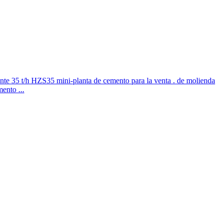
iente 35 t/h HZS35 mini-planta de cemento para la venta . de molienda
ento ...