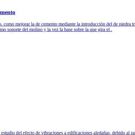
emento
como mejorar la de cemento mediante la introducción del de piedra trit
o soporte del molino y la vez la base sobre la que gira el .
udio del efecto de vibraciones a edificaciones aledañas, debido al ran