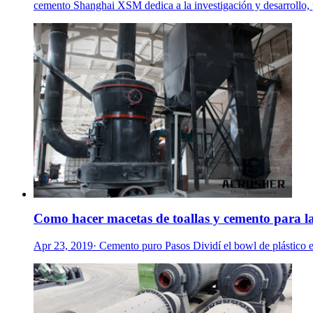
cemento Shanghai XSM dedica a la investigación y desarrollo, pr
Como hacer macetas de toallas y cemento para la
Apr 23, 2019· Cemento puro Pasos Dividí el bowl de plástico en 