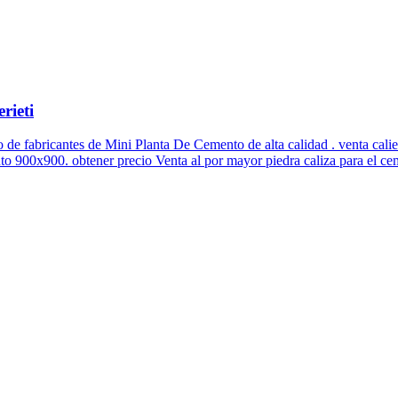
rieti
o de fabricantes de Mini Planta De Cemento de alta calidad . venta cal
o 900x900. obtener precio Venta al por mayor piedra caliza para el cem