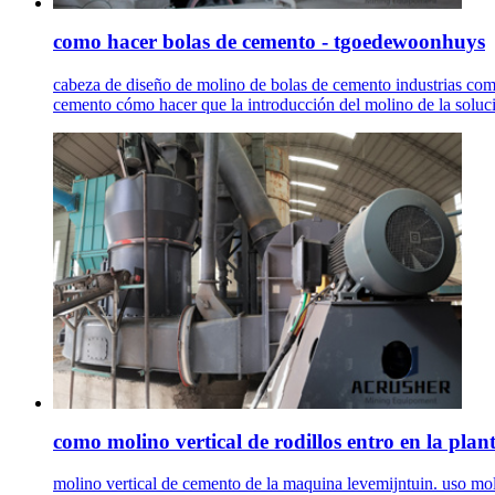
como hacer bolas de cemento - tgoedewoonhuys
cabeza de diseño de molino de bolas de cemento industrias com
cemento cómo hacer que la introducción del molino de la soluci
como molino vertical de rodillos entro en la pla
molino vertical de cemento de la maquina levemijntuin. uso molin