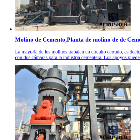
Molino de Cemento,Planta de molino de de Ceme
La mayoría de los molinos trabajan en circuito cerrado, es deci
con dos cámaras para la industria cementera. Los apoyos pueden 