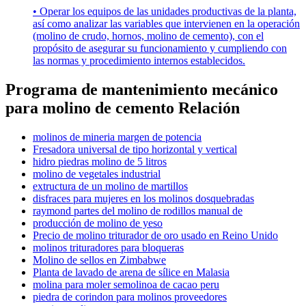
• Operar los equipos de las unidades productivas de la planta,
así como analizar las variables que intervienen en la operación
(molino de crudo, hornos, molino de cemento), con el
propósito de asegurar su funcionamiento y cumpliendo con
las normas y procedimiento internos establecidos.
Programa de mantenimiento mecánico
para molino de cemento Relación
molinos de mineria margen de potencia
Fresadora universal de tipo horizontal y vertical
hidro piedras molino de 5 litros
molino de vegetales industrial
extructura de un molino de martillos
disfraces para mujeres en los molinos dosquebradas
raymond partes del molino de rodillos manual de
producción de molino de yeso
Precio de molino triturador de oro usado en Reino Unido
molinos trituradores para bloqueras
Molino de sellos en Zimbabwe
Planta de lavado de arena de sílice en Malasia
molina para moler semolinoa de cacao peru
piedra de corindon para molinos proveedores