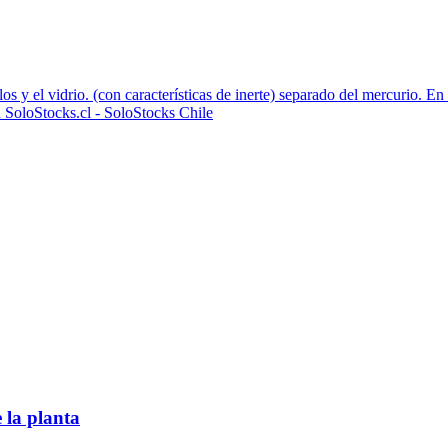
s y el vidrio. (con características de inerte) separado del mercurio. En 
en SoloStocks.cl - SoloStocks Chile
 la planta