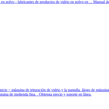
io en polvo - fabricantes de productos de vidrio en polvo en ... Manual de
nicio > máquina de trituración de vidrio y la pantalla. álogo de máquinas,
quina de molienda fina. . Obtenga precio y soporte en línea.