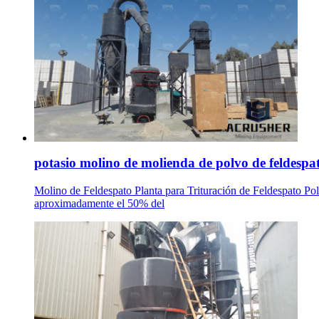
potasio molino de molienda de polvo de feldespa
Molino de Feldespato Planta para Trituración de Feldespato Pol
aproximadamente el 50% del