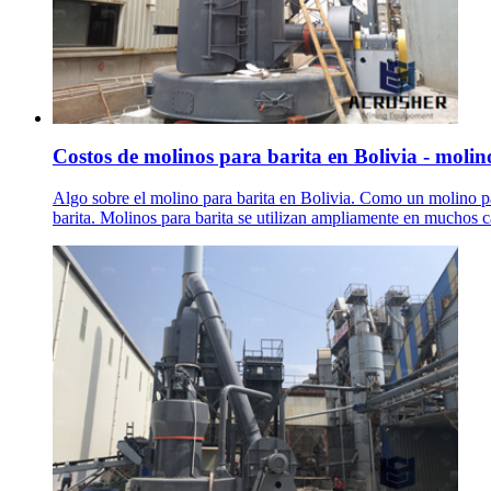
Costos de molinos para barita en Bolivia - moli
Algo sobre el molino para barita en Bolivia. Como un molino par
barita. Molinos para barita se utilizan ampliamente en muchos 