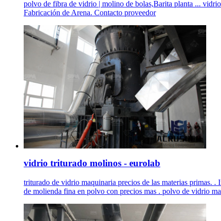
polvo de fibra de vidrio | molino de bolas,Barita planta ... vidr
Fabricación de Arena. Contacto proveedor
vidrio triturado molinos - eurolab
triturado de vidrio maquinaria precios de las materias primas. . I
de molienda fina en polvo con precios mas . polvo de vidrio ma