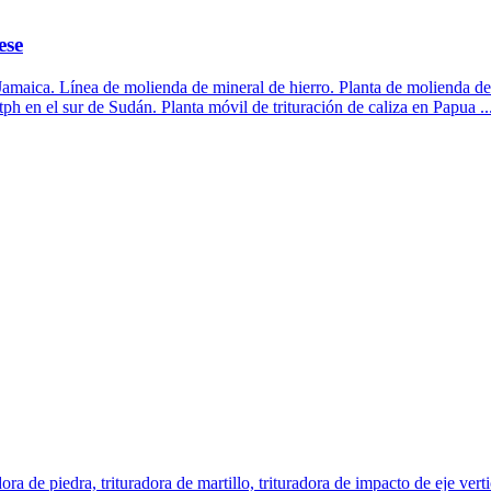
ese
 Jamaica. Línea de molienda de mineral de hierro. Planta de molienda d
tph en el sur de Sudán. Planta móvil de trituración de caliza en Papua ..
dora de piedra, trituradora de martillo, trituradora de impacto de eje ver