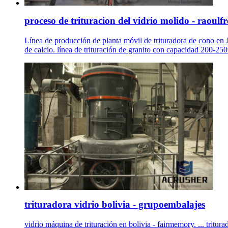
proceso de trituracion del vidrio molido - raoulfr
Línea de producción de planta móvil de trituradora de cono en
de calcio. línea de trituración de granito con capacidad 200-250
trituradora vidrio bolivia - grupoembalajes
vidrio máquina de trituración en bolivia - fairmemory. ... tritura