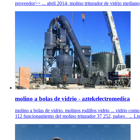
proveedor>> ... abril 2014- molino triturador de vidrio mediano,
molino a bolas de vidrio - aztekelectromedica
molino a bolas de vidrio. molinos rodillos vidrio ... vidrio co
112 funcionamiento del molino triturador 37 252, países . ... Li