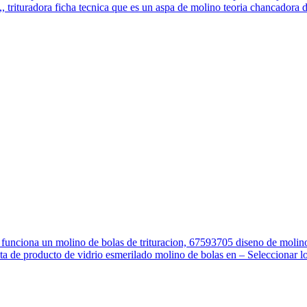
, trituradora ficha tecnica que es un aspa de molino teoria chancadora de
mo funciona un molino de bolas de trituracion, 67593705 diseno de molin
sta de producto de vidrio esmerilado molino de bolas en – Seleccionar los