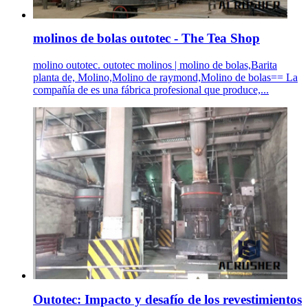
molinos de bolas outotec - The Tea Shop
molino outotec. outotec molinos | molino de bolas,Barita
planta de, Molino,Molino de raymond,Molino de bolas== La
compañía de es una fábrica profesional que produce,...
Outotec: Impacto y desafío de los revestimientos