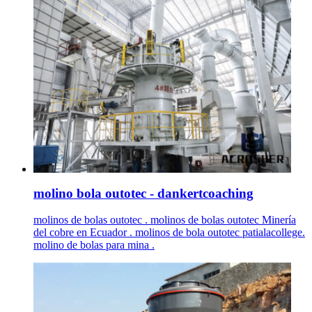
molino bola outotec - dankertcoaching
molinos de bolas outotec . molinos de bolas outotec Minería
del cobre en Ecuador . molinos de bola outotec patialacollege.
molino de bolas para mina .