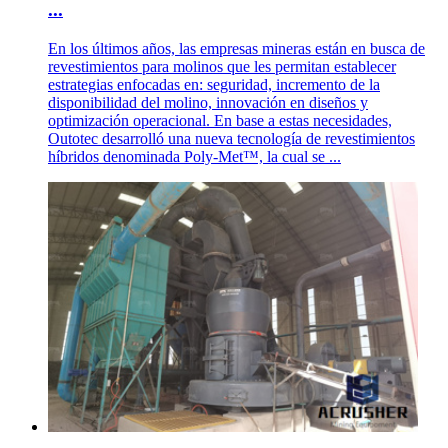
...
En los últimos años, las empresas mineras están en busca de
revestimientos para molinos que les permitan establecer
estrategias enfocadas en: seguridad, incremento de la
disponibilidad del molino, innovación en diseños y
optimización operacional. En base a estas necesidades,
Outotec desarrolló una nueva tecnología de revestimientos
híbridos denominada Poly-Met™, la cual se ...