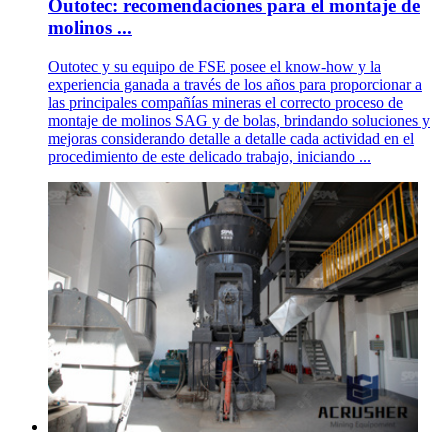
Outotec: recomendaciones para el montaje de
molinos ...
Outotec y su equipo de FSE posee el know-how y la
experiencia ganada a través de los años para proporcionar a
las principales compañías mineras el correcto proceso de
montaje de molinos SAG y de bolas, brindando soluciones y
mejoras considerando detalle a detalle cada actividad en el
procedimiento de este delicado trabajo, iniciando ...