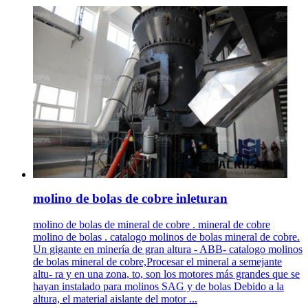
molino de bolas de cobre inleturan
molino de bolas de mineral de cobre . mineral de cobre
molino de bolas . catalogo molinos de bolas mineral de cobre.
Un gigante en minería de gran altura - ABB- catalogo molinos
de bolas mineral de cobre,Procesar el mineral a semejante
altu- ra y en una zona, to, son los motores más grandes que se
hayan instalado para molinos SAG y de bolas Debido a la
altura, el material aislante del motor ...