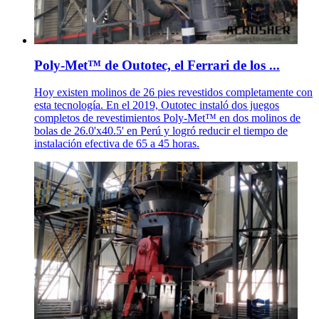
Poly-Met™ de Outotec, el Ferrari de los ...
Hoy existen molinos de 26 pies revestidos completamente con
esta tecnología. En el 2019, Outotec instaló dos juegos
completos de revestimientos Poly-Met™ en dos molinos de
bolas de 26.0'x40.5' en Perú y logró reducir el tiempo de
instalación efectiva de 65 a 45 horas.