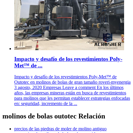
Impacto y desafío de los revestimientos Poly-
Met™ de ...
Impacto y desafío de los revestimientos Poly-Met™ de
Outotec en molinos de bolas de gran tamaño roveri-myenergia
3 agosto, 2020 Empresas Leave a comment En los últimos
años, las empresas mineras están en busca de revestimientos
para molinos que les permitan establecer estrategias enfocadas
en: seguridad, incremento de la ...
molinos de bolas outotec Relación
precios de las piedras de moler de molino antiguo