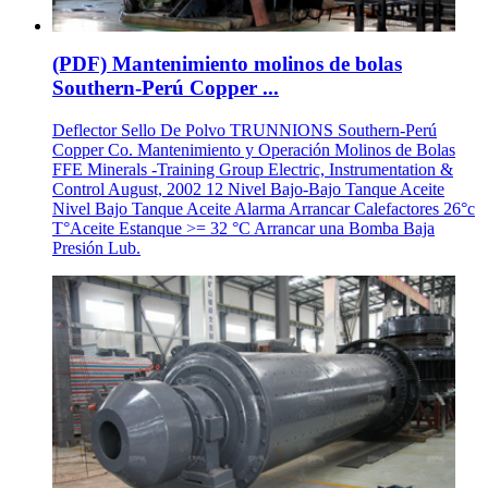
(PDF) Mantenimiento molinos de bolas
Southern-Perú Copper ...
Deflector Sello De Polvo TRUNNIONS Southern-Perú
Copper Co. Mantenimiento y Operación Molinos de Bolas
FFE Minerals -Training Group Electric, Instrumentation &
Control August, 2002 12 Nivel Bajo-Bajo Tanque Aceite
Nivel Bajo Tanque Aceite Alarma Arrancar Calefactores 26°c
T°Aceite Estanque >= 32 °C Arrancar una Bomba Baja
Presión Lub.