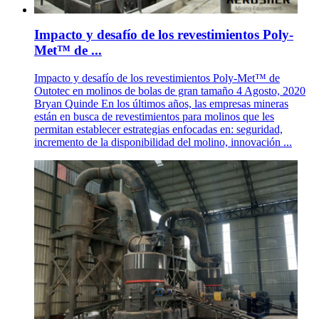
Impacto y desafío de los revestimientos Poly-
Met™ de ...
Impacto y desafío de los revestimientos Poly-Met™ de
Outotec en molinos de bolas de gran tamaño 4 Agosto, 2020
Bryan Quinde En los últimos años, las empresas mineras
están en busca de revestimientos para molinos que les
permitan establecer estrategias enfocadas en: seguridad,
incremento de la disponibilidad del molino, innovación ...