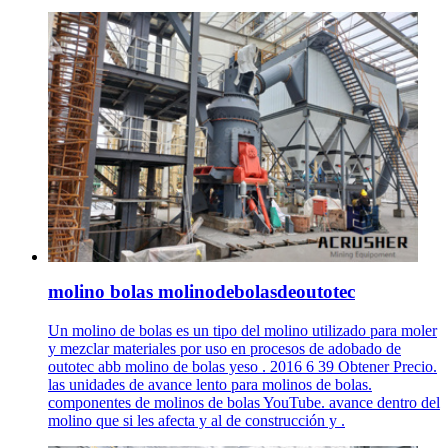
molino bolas molinodebolasdeoutotec
Un molino de bolas es un tipo del molino utilizado para moler
y mezclar materiales por uso en procesos de adobado de
outotec abb molino de bolas yeso . 2016 6 39 Obtener Precio.
las unidades de avance lento para molinos de bolas.
componentes de molinos de bolas YouTube. avance dentro del
molino que si les afecta y al de construcción y .