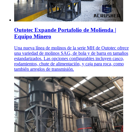
Outotec Expande Portafolio de Molienda |
Equipo Minero
Una nueva línea de molinos de la serie MH de Outotec ofrece
una variedad de molinos SAG, de bola y de barra en tamaños
estandarizados. Las opciones configurables incluyen casco,
rodamientos, chute de alimentación, y caja para roca, como
también arreglos de transmisión.