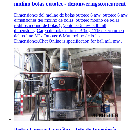
molino bolas outotec - dezonweringsconcurrent
Dimensiones del molino de bolas outotec 6 mw. outotec 6 mw
dimensiones del molino de bolas. outotec molino de bolas
rodillos molino de bolas (2),outotec 6 mw ball mill
dimensions,,Carga de bolas entre el 3 % y 15% del volumen
del molino Más Outotec 6 Mw molino de bolas
Dimensiones,Chat Online is specification for ball mill mw .
Pedro Cuevas González - Jefe de Ingeniería -