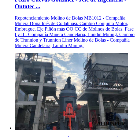
Outotec ...
Repotenciamiento Molino de Bolas MB1012 - Compañía
Minera Doña Inés de Collahuasi. Cambio Conjunto Motor,
Embrague, Eje Piñón más OO.CC de Molinos de Bolas, Fase
I y II - Compañía Minera Candelaria, Lundin Mining. Cambio
de Trunnion y Trunnion Liner Molino de Bolas - Compañía
Minera Candelaria, Lundin Mining.