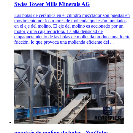
Swiss Tower Mills Minerals AG
Las bolas de cerámica en el cilindro mezclador son puestas en
movimiento por los rotores de molienda que están montados
en el eje del molino. El eje del molino es accionado por un
motor y una caja reductora. La alta densidad de
empaquetamiento de las bolas de molienda produce una fuerte
fricción, lo que provoca una molienda eficiente del ...
montaje de molino de bolas - YouTube