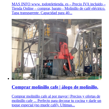
MAS INFO www. todoteletienda. es – Precio IVA incluido –
Tienda Online – comprar, barato - Molinillo de café eléctrico.
Tapa transparente. Capacidad para 40...
Comprar molinillo cafe | álogo de molinillo.
Comprar molinillo cafe al por mayor | Precios y ofertas de
molinillo cafe ... Perfecto para decorar tu cocina y darle un
toque especial (no muele café). Ultimas...