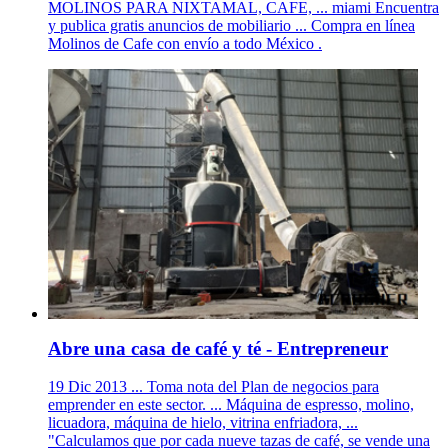
MOLINOS PARA NIXTAMAL, CAFE, ... miami Encuentra
y publica gratis anuncios de mobiliario ... Compra en línea
Molinos de Cafe con envío a todo México .
Abre una casa de café y té - Entrepreneur
19 Dic 2013 ... Toma nota del Plan de negocios para
emprender en este sector. ... Máquina de espresso, molino,
licuadora, máquina de hielo, vitrina enfriadora, ...
"Calculamos que por cada nueve tazas de café, se vende una