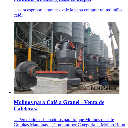
... para espresso, entonces vale la pena comprar un molinillo
café...
Molinos para Café a Granel - Venta de
Cafeteras.
... Percoladoras Licuadoras para frappe Molinos de café
Granitas Maquinas ... Comprar por Categoría ... Molino Bunn