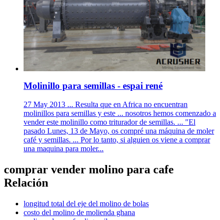
Molinillo para semillas - espai rené
27 May 2013 ... Resulta que en Africa no encuentran
molinillos para semillas y este ... nosotros hemos comenzado a
vender este molinillo como triturador de semillas. ... "El
pasado Lunes, 13 de Mayo, os compré una máquina de moler
café y semillas. ... Por lo tanto, si alguien os viene a comprar
una maquina para moler...
comprar vender molino para cafe
Relación
longitud total del eje del molino de bolas
costo del molino de molienda ghana