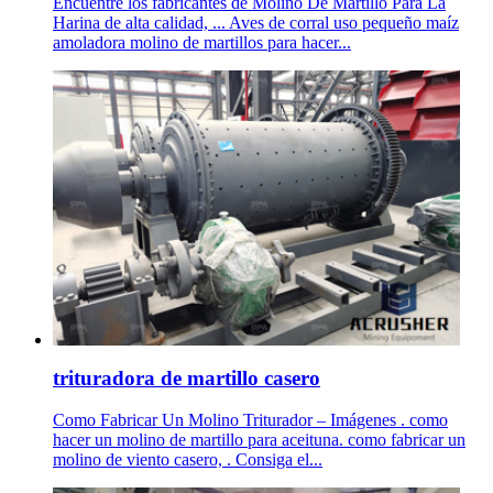
Encuentre los fabricantes de Molino De Martillo Para La
Harina de alta calidad, ... Aves de corral uso pequeño maíz
amoladora molino de martillos para hacer...
trituradora de martillo casero
Como Fabricar Un Molino Triturador – Imágenes . como
hacer un molino de martillo para aceituna. como fabricar un
molino de viento casero, . Consiga el...