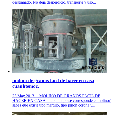
desgranado. No deja desperdicio, transporte y uso...
molino de granos facil de hacer en casa
cuauhtemoc.
23 May 2013 ... MOLINO DE GRANOS FACIL DE
HACER EN CASA .... a que tipo se corresponde el molino?
sabes que existe tipo martillo, tipo piñon corona y...