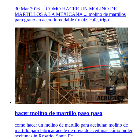
30 Mar 2016 ... COMO HACER UN MOLINO DE
MARTILLOS A LA MEXICANA ... molino de martillos
para grano en acero inoxidable ( maiz, cafe, trigo...
hacer molino de martillo paso paso
como hacer un molino de martillo para aceituna; molino de
martillo para fabricar aceite de oliva de aceitunas cómo moler
aceitunas in Rosario, Santa Fe,...