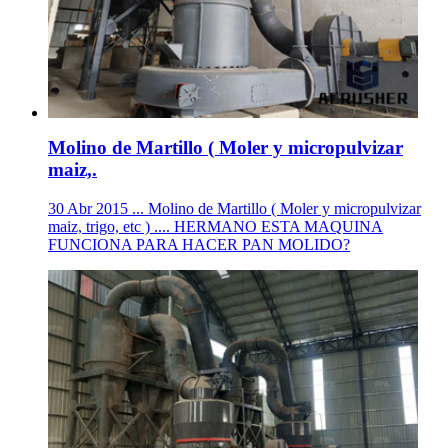
Molino de Martillo ( Moler y micropulvizar
maiz,.
30 Abr 2015 ... Molino de Martillo ( Moler y micropulvizar
maiz, trigo, etc ) .... HERMANO ESTA MAQUINA
FUNCIONA PARA HACER PAN MOLIDO?