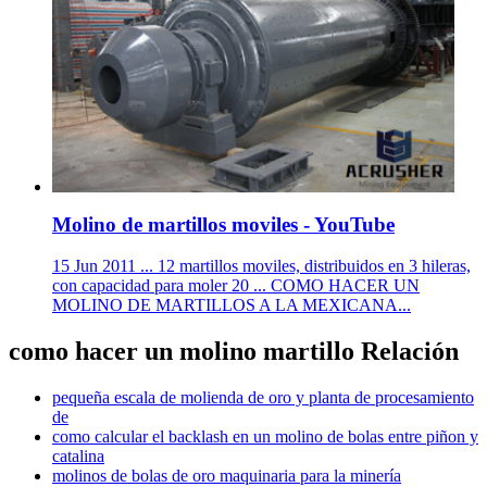
Molino de martillos moviles - YouTube
15 Jun 2011 ... 12 martillos moviles, distribuidos en 3 hileras,
con capacidad para moler 20 ... COMO HACER UN
MOLINO DE MARTILLOS A LA MEXICANA...
como hacer un molino martillo Relación
pequeña escala de molienda de oro y planta de procesamiento
de
como calcular el backlash en un molino de bolas entre piñon y
catalina
molinos de bolas de oro maquinaria para la minería