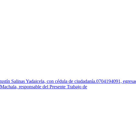
linas Yadaicela, con cédula de ciudadanía.0704194091, egresado d
 Machala, responsable del Presente Trabajo de