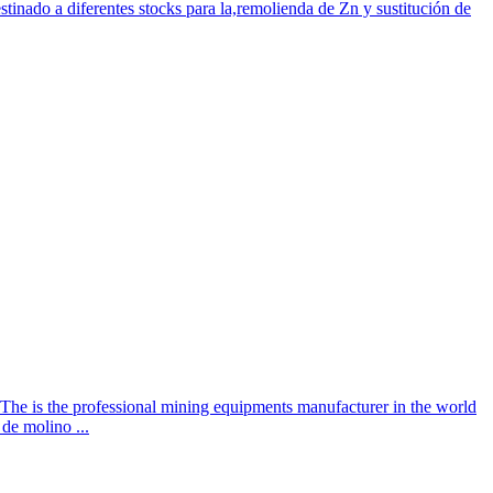
inado a diferentes stocks para la,remolienda de Zn y sustitución de
The is the professional mining equipments manufacturer in the world
de molino ...