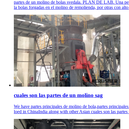
partes de un molino de bolas svedala. PLAN DE LAB. Una pequeña
la bolas forgadas en el molino de remolienda, por otras con alto
cuales son las partes de un molino sag
We have partes principales de molino de bola,partes principal
loed in ChinaIndia along with other Asian cuales son las partes 