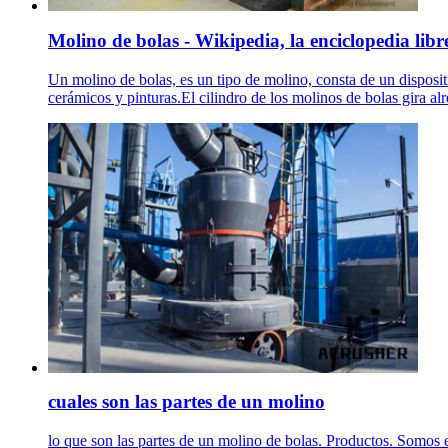
Molino de bolas - Wikipedia, la enciclopedia libr
Un molino de bolas, es un tipo de molino, consta de un dispositi
cerámicos y pinturas.El cilindro de los molinos de bolas gira al
cuales son las partes de un molino
lo que son las partes de un molino de bolas. Productos. Somos 