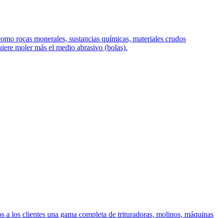
s como rocas monerales, sustancias químicas, materiales crudos
quiere moler más el medio abrasivo (bolas).
s a los clientes una gama completa de trituradoras, molinos, máquinas