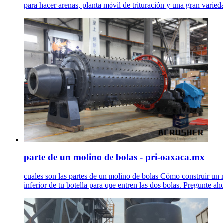
para hacer arenas, planta móvil de trituración y una gran varied
parte de un molino de bolas - pri-oaxaca.mx
cuales son las partes de un molino de bolas Cómo construir un m
inferior de tu botella para que entren las dos bolas. Pregunte ah