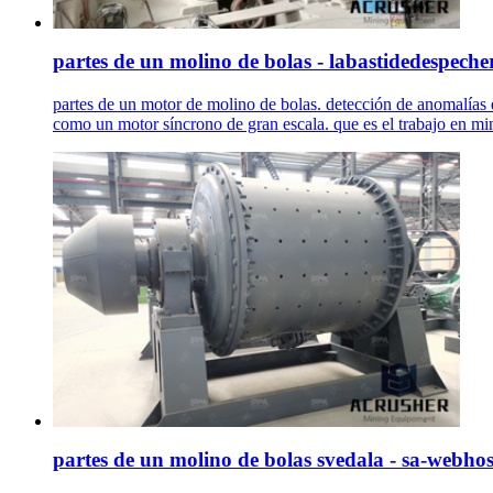
partes de un molino de bolas - labastidedespecher
partes de un motor de molino de bolas. detección de anomalías
como un motor síncrono de gran escala. que es el trabajo en mi
partes de un molino de bolas svedala - sa-webhos