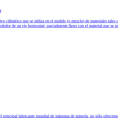
e
vo cilíndrico que se utiliza en el molido (o mezcla) de materiales tale
rededor de un eje horizontal, parcialmente lleno con el material que se 
el principal fabricante mundial de máquina de minería, no sólo ofrecemo