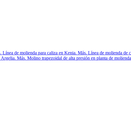
 Línea de molienda para caliza en Kenia. Más. Línea de molienda de car
Argelia. Más. Molino trapezoidal de alta presión en planta de molienda 