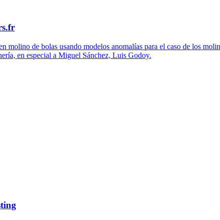
s.fr
 en molino de bolas usando modelos anomalías para el caso de los molin
nería, en especial a Miguel Sánchez, Luis Godoy.
ting