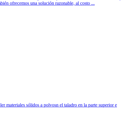
mbién ofrecemos una solución razonable, al costo ...
 materiales sólidos a polvosn el taladro en la parte superior e