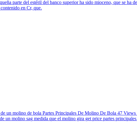
 parte del estéril del banco superior ha sido mioceno, que se ha dest
 contenido en Cr, que.
es de un molino de bola Partes Principales De Molino De Bola 47 Views 
de un molino sag medida que el molino gira get price partes principales 