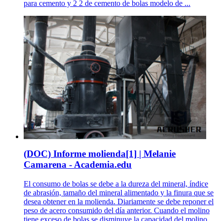
para cemento y 2 2 de cemento de bolas modelo de ...
(DOC) Informe molienda[1] | Melanie
Camarena - Academia.edu
El consumo de bolas se debe a la dureza del mineral, índice
de abrasión, tamaño del mineral alimentado y la finura que se
desea obtener en la molienda. Diariamente se debe reponer el
peso de acero consumido del día anterior. Cuando el molino
tiene exceso de bolas se disminuye la capacidad del molino,