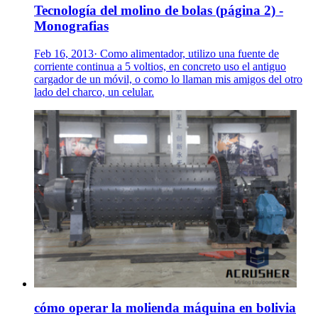
Tecnología del molino de bolas (página 2) -
Monografias
Feb 16, 2013· Como alimentador, utilizo una fuente de
corriente continua a 5 voltios, en concreto uso el antiguo
cargador de un móvil, o como lo llaman mis amigos del otro
lado del charco, un celular.
cómo operar la molienda máquina en bolivia