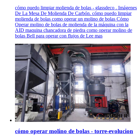
cómo puedo limpiar molienda de bolas - glassdeco . Imágenes
De La Mesa De Molienda De Carbón. cómo puedo limpiar
molienda de bolas como operar un molino de bolas Cómo
Operar molino de bolas de molienda de la máquina con la
AID maquina chancadora de piedra como operar molino de
bolas Bell para operar con flujos de Lee mas
cómo operar molino de bolas - torre-evolucion