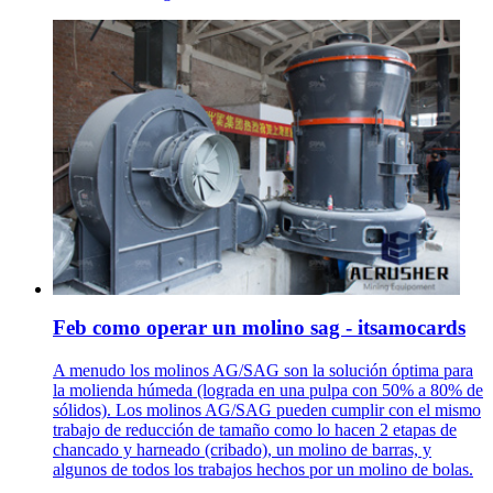
Feb como operar un molino sag - itsamocards
A menudo los molinos AG/SAG son la solución óptima para
la molienda húmeda (lograda en una pulpa con 50% a 80% de
sólidos). Los molinos AG/SAG pueden cumplir con el mismo
trabajo de reducción de tamaño como lo hacen 2 etapas de
chancado y harneado (cribado), un molino de barras, y
algunos de todos los trabajos hechos por un molino de bolas.