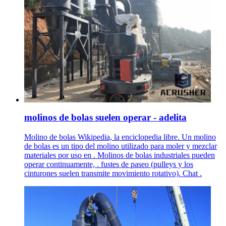
molinos de bolas suelen operar - adelita
Molino de bolas Wikipedia, la enciclopedia libre. Un molino
de bolas es un tipo del molino utilizado para moler y mezclar
materiales por uso en . Molinos de bolas industriales pueden
operar continuamente, . fustes de paseo (pulleys y los
cinturones suelen transmite movimiento rotativo). Chat .