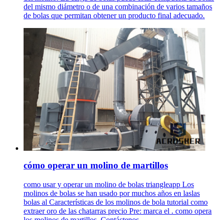
del mismo diámetro o de una combinación de varios tamaños
de bolas que permitan obtener un producto final adecuado.
cómo operar un molino de martillos
como usar y operar un molino de bolas triangleapp Los
molinos de bolas se han usado por muchos años en laslas
bolas al Características de los molinos de bola tutorial como
extraer oro de las chatarras precio Pre: marca el . como opera
los molinos de martillos. Contáctenos