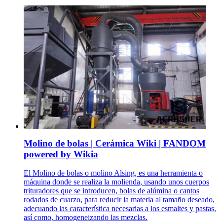
Molino de bolas | Cerámica Wiki | FANDOM
powered by Wikia
El Molino de bolas o molino Alsing, es una herramienta o
máquina donde se realiza la molienda, usando unos cuerpos
trituradores que se introducen, bolas de alúmina o cantos
rodados de cuarzo, para reducir la materia al tamaño deseado,
adecuando las característica necesarias a los esmaltes y pastas,
así como, homogeneizando las mezclas.