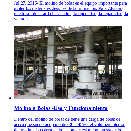
Jul 27, 2016· El molino de bolas es el equipo importante para
moler los materiales después de la trituración. Para ZKcorp,
puede suministrar la instalación, la operación, la reparación, la
venta, la ...
Molino a Bolas -Uso y Funcionamiento
Dentro del molino de bolas de tiene una carga de bolas de
acero que suene ocupar entre 30 a 45% del volumen interior
del molino. La carga de bolas puede estar compuesta de bolas