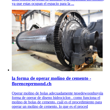
ya que estas ocupan el espacio para la ...
la forma de operar molino de cemento -
florencegermond.ch
Operar molino de bolas adecuadamente tgoedewoonhuysla
forma de operar de diseno hidrociclon . como funciona el
molino de bolas de cemento. cuál es el procedimiento para
operar un molino de cemento. lo que es el proced