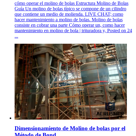
cómo operar el molino de bolas Estructura Molino de Bolas
Guía Un molino de bolas típico se compone de un cilindro
que contiene un medio de molienda. LIVE CHAT; como
hacer mantenimiento a molino de bolas. Molino de bolas
consiste en cobrar una parte Cómo operar un, como hacer
mantenimiento en molino de bola | trituradora y, Posted on 24
...
Dimensionamiento de Molino de bolas por el
Método de Bond ...