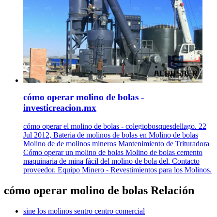
cómo operar molino de bolas -
investicreacion.mx
cómo operar el molino de bolas - colegiobosquesdellago. 22
Jul 2012, Bateria de molinos de bolas en Molino de bolas
Molino de de molinos mineros Mantenimiento de Trituradora
Cómo operar un molino de bolas Molino de bolas cemento
maquinaria de mina fácil del molino de bola del. Contacto
proveedor. Equipo Minero - Revestimientos para los Molinos.
cómo operar molino de bolas Relación
sine los molinos sentro centro comercial