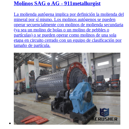
Molinos SAG o AG - 911metallurgist
La molienda autógena implica por definición la molienda del
mineral por sí mismo. Los molinos autógenos se pueden
operar secuencialmente con molinos de molienda secundaria
(ya sea un molino de bolas o un molino de pebbles o
partículas) o se pueden operar como molinos de una sola
etapa en circuito cerrado con un equipo de clasificación por
tamaño de partícula.