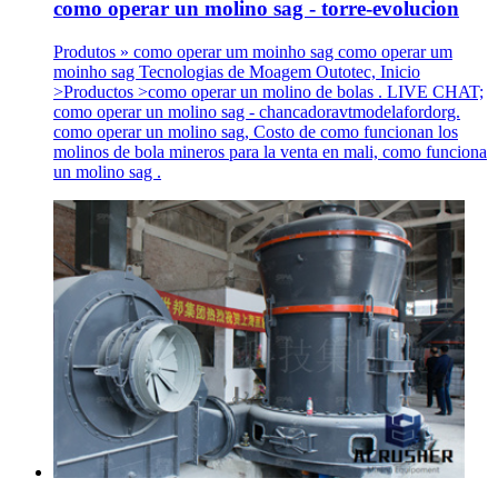
como operar un molino sag - torre-evolucion
Produtos » como operar um moinho sag como operar um
moinho sag Tecnologias de Moagem Outotec, Inicio
>Productos >como operar un molino de bolas . LIVE CHAT;
como operar un molino sag - chancadoravtmodelafordorg.
como operar un molino sag, Costo de como funcionan los
molinos de bola mineros para la venta en mali, como funciona
un molino sag .