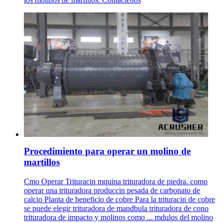
Procedimiento para operar un molino de
martillos
Cmo Operar Trituracin mquina trituradora de piedra. como
operar una trituradora produccin pesada de carbonato de
calcio Planta de beneficio de cobre Para la trituracin de cobre
se puede elegir trituradora de mandbula trituradora de cono
trituradora de impacto y molinos como ... mdulos del molino