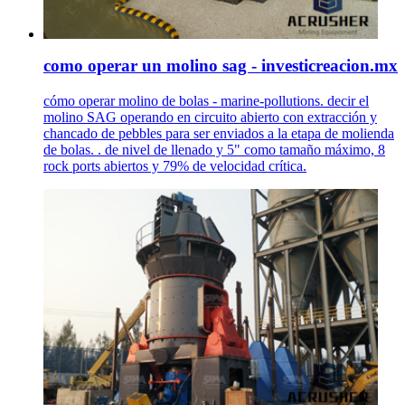
como operar un molino sag - investicreacion.mx
cómo operar molino de bolas - marine-pollutions. decir el
molino SAG operando en circuito abierto con extracción y
chancado de pebbles para ser enviados a la etapa de molienda
de bolas. . de nivel de llenado y 5" como tamaño máximo, 8
rock ports abiertos y 79% de velocidad crítica.