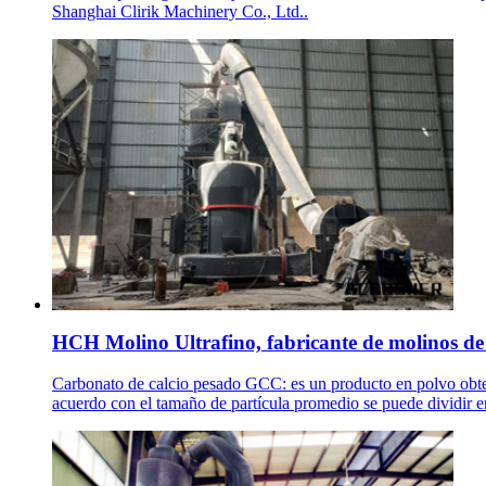
Shanghai Clirik Machinery Co., Ltd..
HCH Molino Ultrafino, fabricante de molinos de p
Carbonato de calcio pesado GCC: es un producto en polvo obte
acuerdo con el tamaño de partícula promedio se puede dividir e