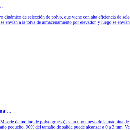
..
vo dinámico de selección de polvo, que viene con alta eficiencia de sel
 se envían a la tolva de almacenamiento por elevador, y luego se envían 
a ...
M serie de molino de polvo grueso) es un tipo nuevo de la máquina de mo
amaño pequeño. 90% del tamaño de salida puede alcanzar a 0 a 3 mm. V