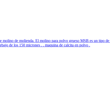
de molino de molienda. El molino para polvo grueso MSB es un tipo de m
ebajo de los 150 micrones . . maquina de calcita en polvo .