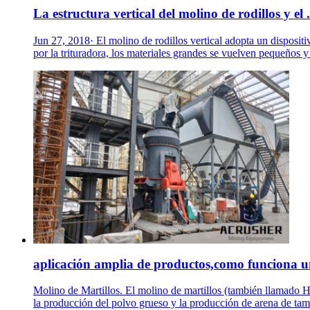
La estructura vertical del molino de rodillos y el .
Jun 27, 2018· El molino de rodillos vertical adopta un dispositi
por la trituradora, los materiales grandes se vuelven pequeños y
aplicación amplia de productos,como funciona un
Molino de Martillos. El molino de martillos (también llamado H
la producción del polvo grueso y la producción de arena de t