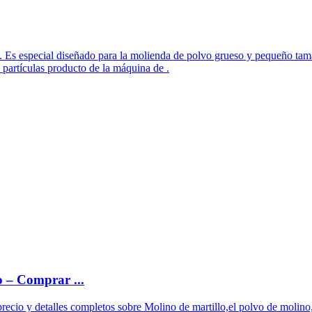
 Es especial diseñado para la molienda de polvo grueso y pequeño tamañ
e partículas producto de la máquina de .
o – Comprar ...
recio y detalles completos sobre Molino de martillo,el polvo de molin