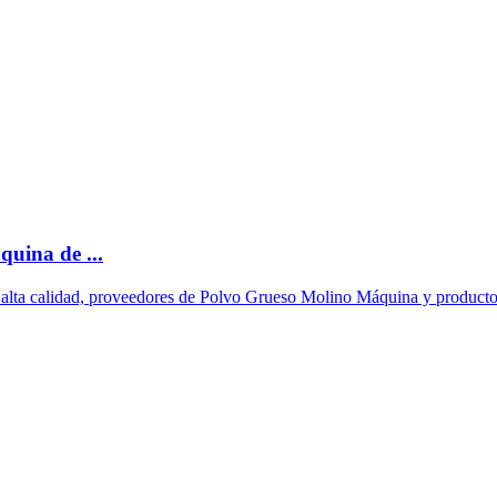
uina de ...
 alta calidad, proveedores de Polvo Grueso Molino Máquina y product