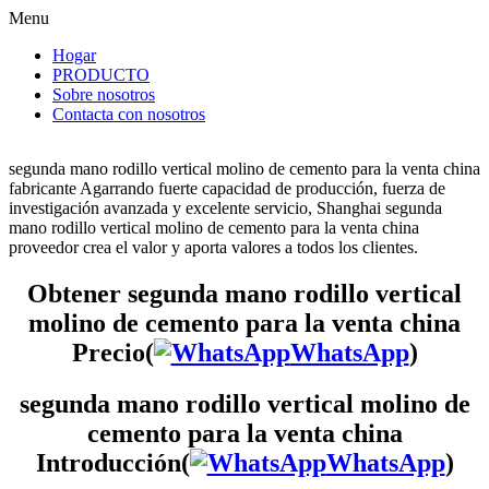
Menu
Hogar
PRODUCTO
Sobre nosotros
Contacta con nosotros
segunda mano rodillo vertical molino de cemento para la venta china
fabricante Agarrando fuerte capacidad de producción, fuerza de
investigación avanzada y excelente servicio, Shanghai segunda
mano rodillo vertical molino de cemento para la venta china
proveedor crea el valor y aporta valores a todos los clientes.
Obtener segunda mano rodillo vertical
molino de cemento para la venta china
Precio(
WhatsApp
)
segunda mano rodillo vertical molino de
cemento para la venta china
Introducción(
WhatsApp
)