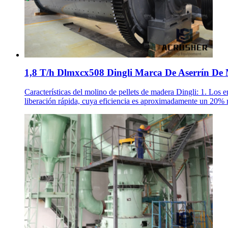
1,8 T/h Dlmxcx508 Dingli Marca De Aserrín De 
Características del molino de pellets de madera Dingli: 1. Los 
liberación rápida, cuya eficiencia es aproximadamente un 20% m