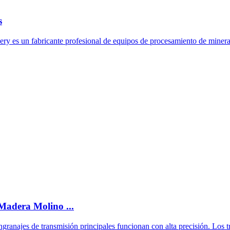
s
ry es un fabricante profesional de equipos de procesamiento de mineral
Madera Molino ...
engranajes de transmisión principales funcionan con alta precisión. Los 