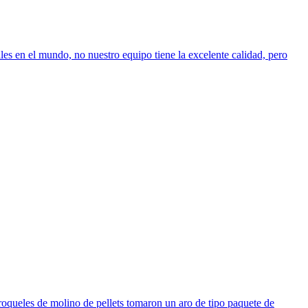
es en el mundo, no nuestro equipo tiene la excelente calidad, pero
troqueles de molino de pellets tomaron un aro de tipo paquete de