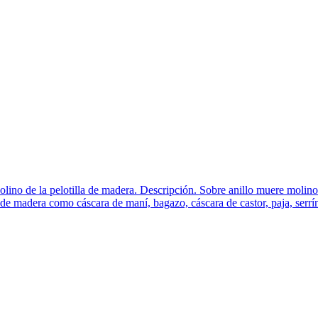
lino de la pelotilla de madera. Descripción. Sobre anillo muere molino
 de madera como cáscara de maní, bagazo, cáscara de castor, paja, serrín,