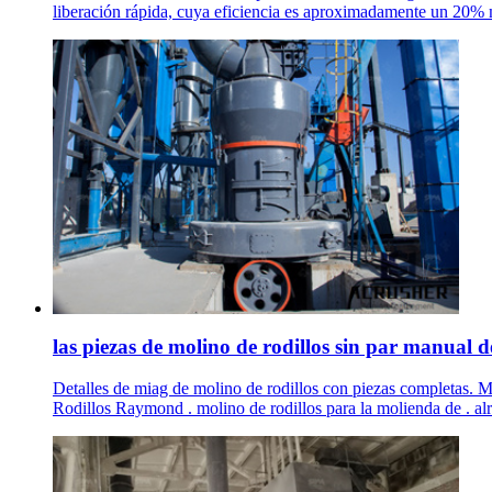
liberación rápida, cuya eficiencia es aproximadamente un 20% 
las piezas de molino de rodillos sin par manual d
Detalles de miag de molino de rodillos con piezas completas. Mol
Rodillos Raymond . molino de rodillos para la molienda de . a