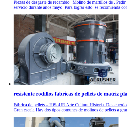
Piezas de desgaste de recambio | Molino de martillos de . Ped
servicio durante años mayo. Para lograr esto, se recomienda cont
resistente rodillos fabricas de pellets de matriz pl
Fábrica de pellets – HiSoUR Arte Cultura Historia. De acuerdo co
Gran escala Hay dos tipos comunes de molinos de pellets a gran