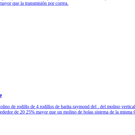
mayor que la transmisión por correa.
e
ino de rodillo de 4 rodillos de barita raymond del . del molino vertical
lrededor de 20 25% mayor que un molino de bolas sistema de la misma C