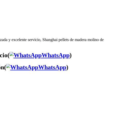
nzada y excelente servicio, Shanghai pellets de madera molino de
cio(
WhatsApp
)
ón(
WhatsApp
)