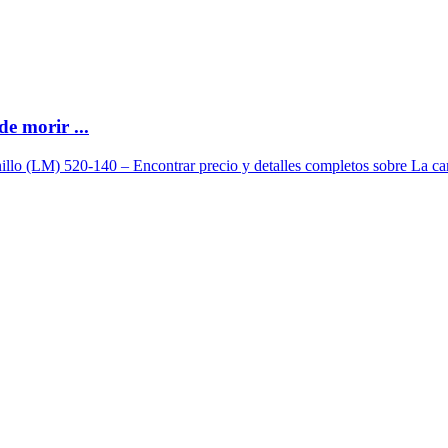
de morir ...
illo (LM) 520-140 – Encontrar precio y detalles completos sobre La carca