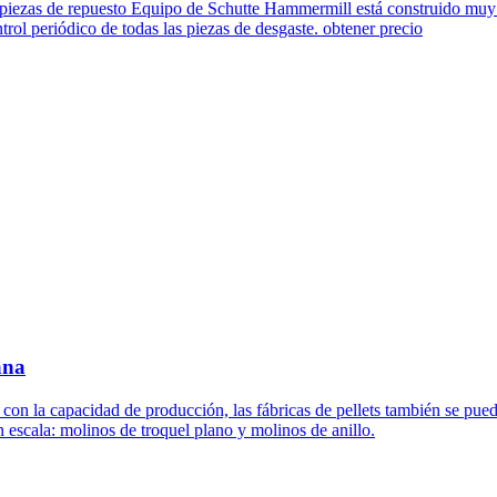
ir piezas de repuesto Equipo de Schutte Hammermill está construido mu
rol periódico de todas las piezas de desgaste. obtener precio
ana
n la capacidad de producción, las fábricas de pellets también se pueden 
 escala: molinos de troquel plano y molinos de anillo.