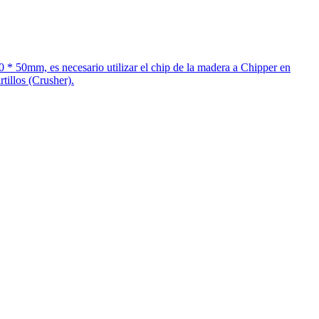
0 * 50mm, es necesario utilizar el chip de la madera a Chipper en
tillos (Crusher).