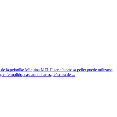
 de la pelotilla: Máquina MZLH serie biomasa pellet puede utilizarse
 café molido, cáscara del arroz, cáscara de ...