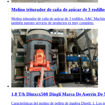
Molino triturador de caña de azúcar de 3 rodillo
Molino triturador de caña de azúcar de 3 rodillos. A&C Machine
también nuestro servicio de productos es muy completo.
1,8 T/h Dlmxcx508 Dingli Marca De Aserrín De 
Características del molino de pellets de madera Dingli: 1. Los 