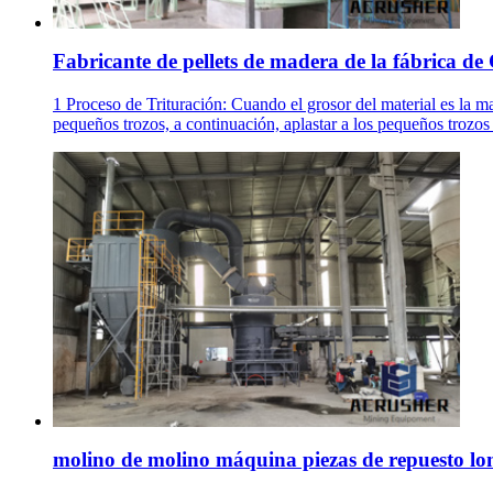
Fabricante de pellets de madera de la fábrica de C
1 Proceso de Trituración: Cuando el grosor del material es la m
pequeños trozos, a continuación, aplastar a los pequeños trozo
molino de molino máquina piezas de repuesto l