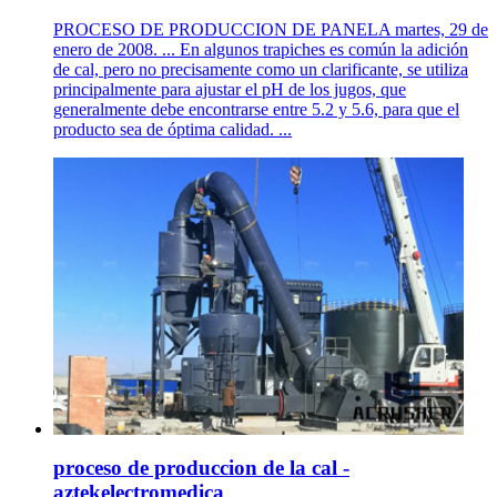
PROCESO DE PRODUCCION DE PANELA martes, 29 de
enero de 2008. ... En algunos trapiches es común la adición
de cal, pero no precisamente como un clarificante, se utiliza
principalmente para ajustar el pH de los jugos, que
generalmente debe encontrarse entre 5.2 y 5.6, para que el
producto sea de óptima calidad. ...
proceso de produccion de la cal -
aztekelectromedica