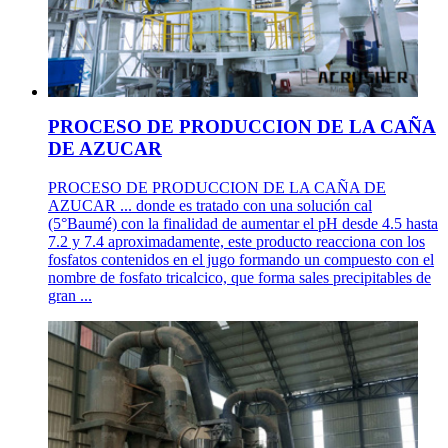
PROCESO DE PRODUCCION DE LA CAÑA
DE AZUCAR
PROCESO DE PRODUCCION DE LA CAÑA DE
AZUCAR ... donde es tratado con una solución cal
(5°Baumé) con la finalidad de aumentar el pH desde 4.5 hasta
7.2 y 7.4 aproximadamente, este producto reacciona con los
fosfatos contenidos en el jugo formando un compuesto con el
nombre de fosfato tricalcico, que forma sales precipitables de
gran ...