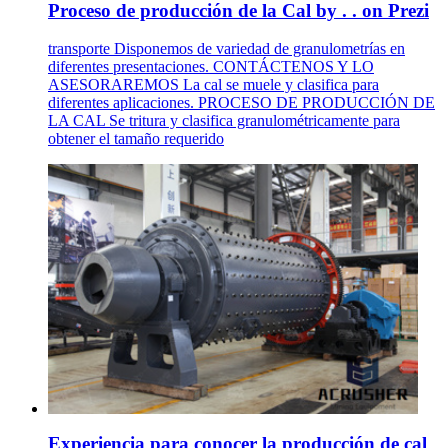
Proceso de producción de la Cal by . . on Prezi
transporte Disponemos de variedad de granulometrías en
diferentes presentaciones. CONTÁCTENOS Y LO
ASESORAREMOS La cal se muele y clasifica para
diferentes aplicaciones. PROCESO DE PRODUCCIÓN DE
LA CAL Se tritura y clasifica granulométricamente para
obtener el tamaño requerido
Experiencia para conocer la producción de cal