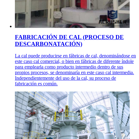
FABRICACIÓN DE CAL (PROCESO DE
DESCARBONATACIÓN)
La cal puede producirse en fábricas de cal, denominándose en
este caso cal comercial, o bien en fábricas de diferente índole
para emplearla como producto intermedio dentro de sus
propios procesos, se denominaría en este caso cal intermedia.
Independientemente del uso de la cal, su proceso de
fabricación es común.