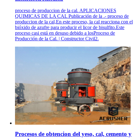
proceso de produccion de la cal. APLICACIONES
QUIMICAS DE LA CAL Publicación de la .- proceso de
produccion de la cal,En este proceso, la cal reacciona con el
bióxido de azufre para producir el licor de bisulfito.Este
proceso casi está en desuso debido a losProceso de
Producción de la Cal. | Constructor Civil2.
Procesos de obtencion del yeso, cal, cemento y