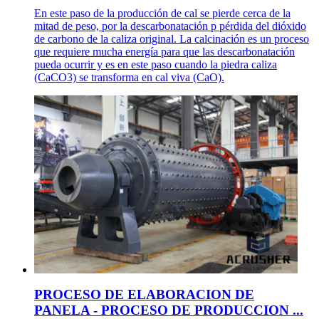
En este paso de la producción de cal se pierde cerca de la
mitad de peso, por la descarbonatación p pérdida del dióxido
de carbono de la caliza original. La calcinación es un proceso
que requiere mucha energía para que las descarbonatación
pueda ocurrir y es en este paso cuando la piedra caliza
(CaCO3) se transforma en cal viva (CaO).
PROCESO DE ELABORACION DE
PANELA - PROCESO DE PRODUCCION ...