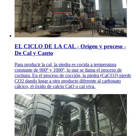
EL CICLO DE LA CAL - Origen y proceso -
De Cal y Canto
Para producir la cal, la piedra es cocida a temperatura
constante de 900º y 1000º, lo que se llama el proceso de
cochura. En el proceso de cocción, la piedra (CaCO3) pierde
CO2 dando lugar a otro producto diferente al carbonato
cálcico, el óxido de calcio CaO o cal viva.