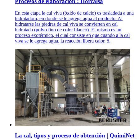
Procesos de elaboración : Horcalsa
En esta etapa la cal viva (óxido de calcio) es trasladada a una
hidratadora, en donde se le agrega agua al producto. Al
hidratarse las piedras de cal viva se convierten en cal
hidratada (polvo fino de color blanco). El mismo es un
proceso exotérmico, el cual consiste en que cuando a la cal
viva se le agrega agua, la reacción libera calor. 5.
La cal, tipos y proceso de obtención | QuimiNet