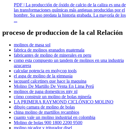
PDF | La producción de óxido de calcio de la caliza es una de
las transformaciones químicas más antiguas producidas por el
hombre. Su uso predata la historia grabada. La mayoría de los
...
proceso de produccion de la cal Relación
molinos de masa sol
fabrica de molinos granados guatemala
fabricantes de molino de minerales en peru
como esta compuesto un tandem de molinos en una industria
azucarera
calcular potencia en molycop tools
el aspa de molino de la gimnasia
jacquard calcetines que hace la maquina
Molino De Martillo De Venta En Lima Perú
molinos de papa domesticos mty nl
cómo construir un molino de bolas minería
LA PRIMERA RAYMOND CICLÓNICO MOLINO
dibujo camara de molino de bolas
china molino de martillos recambios
cuanto vale un molino industrial en colombia
Molino de bolas 900 1800 2200 9500
molino picador y triturador disel