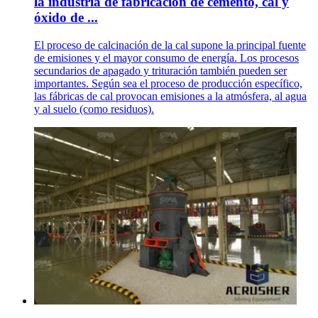
la industria de fabricación de cemento, cal y
óxido de ...
El proceso de calcinación de la cal supone la principal fuente
de emisiones y el mayor consumo de energía. Los procesos
secundarios de apagado y trituración también pueden ser
importantes. Según sea el proceso de producción específico,
las fábricas de cal provocan emisiones a la atmósfera, al agua
y al suelo (como residuos).