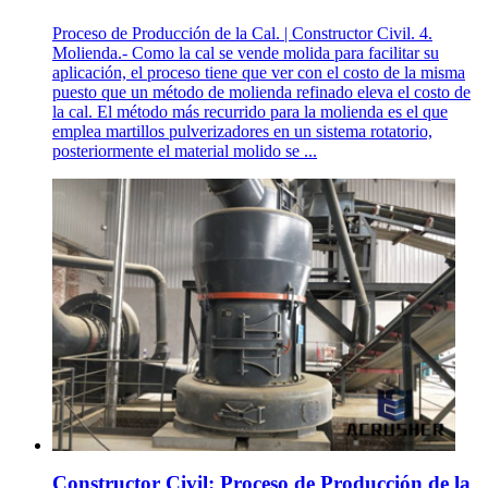
Proceso de Producción de la Cal. | Constructor Civil. 4.
Molienda.- Como la cal se vende molida para facilitar su
aplicación, el proceso tiene que ver con el costo de la misma
puesto que un método de molienda refinado eleva el costo de
la cal. El método más recurrido para la molienda es el que
emplea martillos pulverizadores en un sistema rotatorio,
posteriormente el material molido se ...
Constructor Civil: Proceso de Producción de la