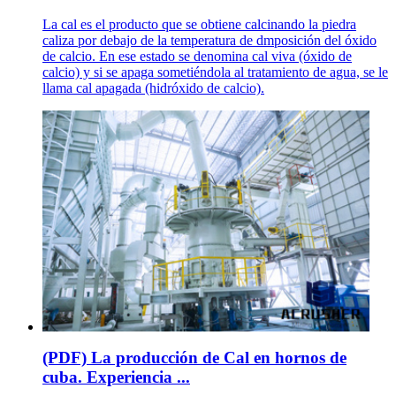
La cal es el producto que se obtiene calcinando la piedra
caliza por debajo de la temperatura de dmposición del óxido
de calcio. En ese estado se denomina cal viva (óxido de
calcio) y si se apaga sometiéndola al tratamiento de agua, se le
llama cal apagada (hidróxido de calcio).
(PDF) La producción de Cal en hornos de
cuba. Experiencia ...