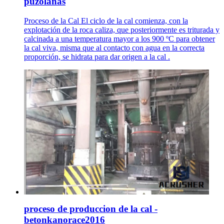
puzolanas
Proceso de la Cal El ciclo de la cal comienza, con la
explotación de la roca caliza, que posteriormente es triturada y
calcinada a una temperatura mayor a los 900 ºC para obtener
la cal viva, misma que al contacto con agua en la correcta
proporción, se hidrata para dar origen a la cal .
proceso de produccion de la cal -
betonkanorace2016