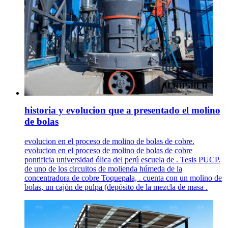
historia y evolucion que a presentado el molino
de bolas
evolucion en el proceso de molino de bolas de cobre.
evolucion en el proceso de molino de bolas de cobre
pontificia universidad ólica del perú escuela de . Tesis PUCP.
de uno de los circuitos de molienda húmeda de la
concentradora de cobre Toquepala, . cuenta con un molino de
bolas, un cajón de pulpa (depósito de la mezcla de masa .