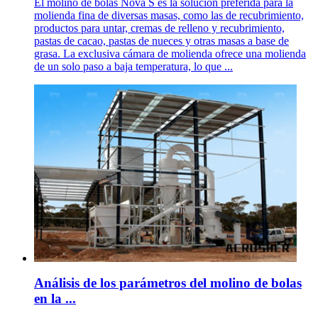
El molino de bolas Nova S es la solución preferida para la
molienda fina de diversas masas, como las de recubrimiento,
productos para untar, cremas de relleno y recubrimiento,
pastas de cacao, pastas de nueces y otras masas a base de
grasa. La exclusiva cámara de molienda ofrece una molienda
de un solo paso a baja temperatura, lo que ...
Análisis de los parámetros del molino de bolas
en la ...