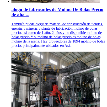
álogo de fabricantes de Molino De Bolas Precio
de alta ...
También puede elegir de material de construcción de tiendas,
energía y minería y planta de fabricación molino de bolas
precio, así como de 1 año, 2 años y no disponible molino de
bolas precio.Y si molino de bolas precio es molino de bolas,
molino de la arena. Hay proveedores de 1894 molino de bolas
precio, principalmente ubicados en Asia.