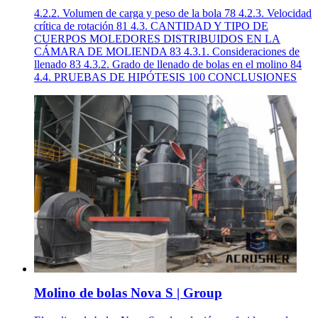
4.2.2. Volumen de carga y peso de la bola 78 4.2.3. Velocidad
crítica de rotación 81 4.3. CANTIDAD Y TIPO DE
CUERPOS MOLEDORES DISTRIBUIDOS EN LA
CÁMARA DE MOLIENDA 83 4.3.1. Consideraciones de
llenado 83 4.3.2. Grado de llenado de bolas en el molino 84
4.4. PRUEBAS DE HIPÓTESIS 100 CONCLUSIONES
Molino de bolas Nova S | Group