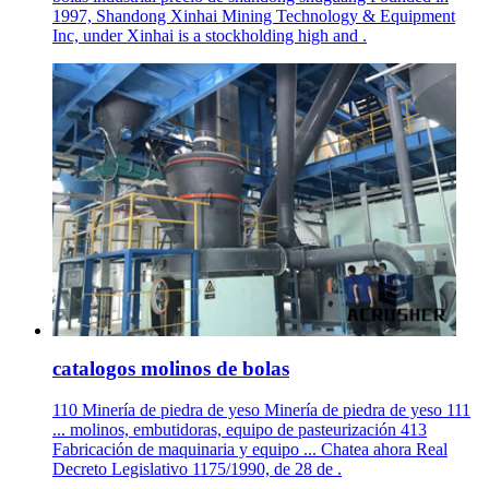
1997, Shandong Xinhai Mining Technology & Equipment
Inc, under Xinhai is a stockholding high and .
catalogos molinos de bolas
110 Minería de piedra de yeso Minería de piedra de yeso 111
... molinos, embutidoras, equipo de pasteurización 413
Fabricación de maquinaria y equipo ... Chatea ahora Real
Decreto Legislativo 1175/1990, de 28 de .