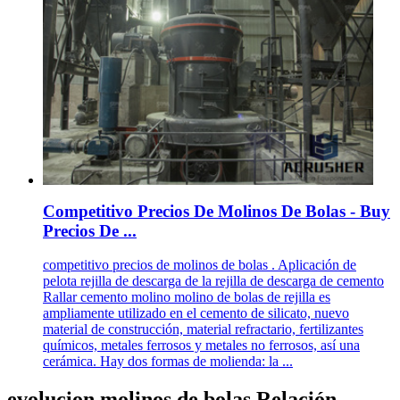
Competitivo Precios De Molinos De Bolas - Buy
Precios De ...
competitivo precios de molinos de bolas . Aplicación de
pelota rejilla de descarga de la rejilla de descarga de cemento
Rallar cemento molino molino de bolas de rejilla es
ampliamente utilizado en el cemento de silicato, nuevo
material de construcción, material refractario, fertilizantes
químicos, metales ferrosos y metales no ferrosos, así una
cerámica. Hay dos formas de molienda: la ...
evolucion molinos de bolas Relación