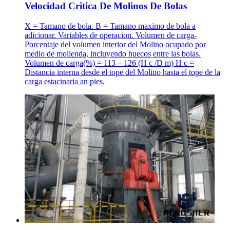
Velocidad Critica De Molinos De Bolas
X = Tamano de bola. B = Tamano maximo de bola a
adicionar. Variables de operacion. Volumen de carga-
Porcentaje del volumen interior del Molino ocupado por
medio de molienda, incluyendo huecos entre las bolas.
Volumen de carga(%) = 113 – 126 (H c /D m) H c =
Distancia interna desde el tope del Molino hasta el tope de la
carga estacinaria an pies.