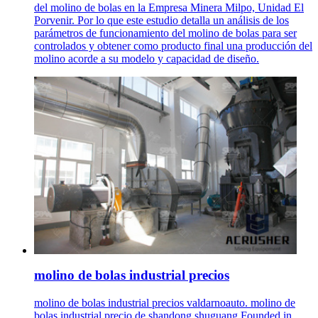
del molino de bolas en la Empresa Minera Milpo, Unidad El
Porvenir. Por lo que este estudio detalla un análisis de los
parámetros de funcionamiento del molino de bolas para ser
controlados y obtener como producto final una producción del
molino acorde a su modelo y capacidad de diseño.
molino de bolas industrial precios
molino de bolas industrial precios valdarnoauto. molino de
bolas industrial precio de shandong shuguang Founded in