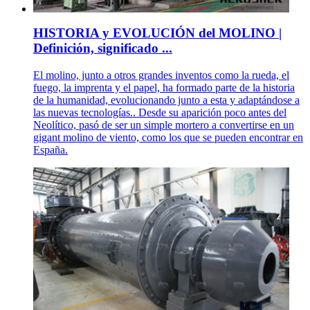
HISTORIA y EVOLUCIÓN del MOLINO |
Definición, significado ...
El molino, junto a otros grandes inventos como la rueda, el
fuego, la imprenta y el papel, ha formado parte de la historia
de la humanidad, evolucionando junto a esta y adaptándose a
las nuevas tecnologías.. Desde su aparición poco antes del
Neolítico, pasó de ser un simple mortero a convertirse en un
gigant molino de viento, como los que se pueden encontrar en
España.