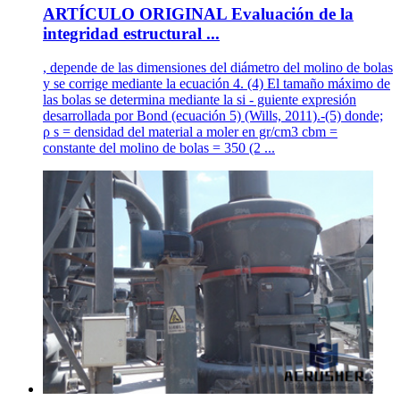
ARTÍCULO ORIGINAL Evaluación de la
integridad estructural ...
, depende de las dimensiones del diámetro del molino de bolas
y se corrige mediante la ecuación 4. (4) El tamaño máximo de
las bolas se determina mediante la si - guiente expresión
desarrollada por Bond (ecuación 5) (Wills, 2011).-(5) donde;
ρ s = densidad del material a moler en gr/cm3 cbm =
constante del molino de bolas = 350 (2 ...