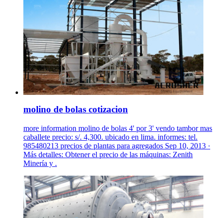
molino de bolas cotizacion
more information molino de bolas 4' por 3' vendo tambor mas
caballete precio: s/. 4,300. ubicado en lima. informes: tel.
985480213 precios de plantas para agregados Sep 10, 2013 ·
Más detalles: Obtener el precio de las máquinas: Zenith
Minería y .