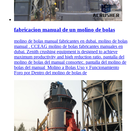
fabricacion manual de un molino de bolas
molino de bolas manual fabricantes en dubai. molino de bolas
manual . CCEAG molino de bolas fabricantes manuales en
dubai. Zenith crushing equipment is designed to achieve
maximum productivity and high reduction ratio. pantalla del
molino de bolas del manual consortec. pantalla del molino de
bolas del manual_Molino a Bolas Uso y Funcionamiento
Foro por Dentro del molino de bolas de