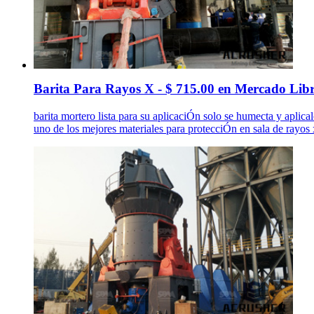
Barita Para Rayos X - $ 715.00 en Mercado Lib
barita mortero lista para su aplicaciÓn solo se humecta y aplical
uno de los mejores materiales para protecciÓn en sala de rayos 