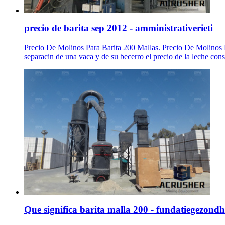
precio de barita sep 2012 - amministrativerieti
Precio De Molinos Para Barita 200 Mallas. Precio De Molinos Pa
separacin de una vaca y de su becerro el precio de la leche co
Que significa barita malla 200 - fundatiegezond