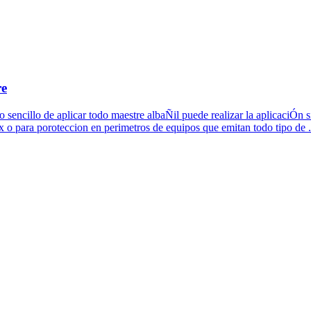
re
o sencillo de aplicar todo maestre albaÑil puede realizar la aplicaciÓn si
x o para poroteccion en perimetros de equipos que emitan todo tipo de .