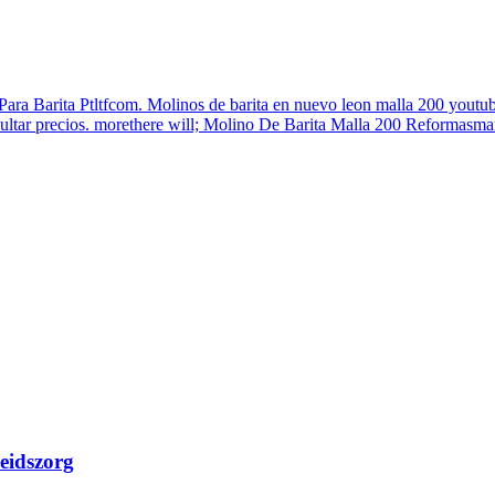
ra Barita Ptltfcom. Molinos de barita en nuevo leon malla 200 youtube 
nsultar precios. morethere will; Molino De Barita Malla 200 Reformasma
heidszorg