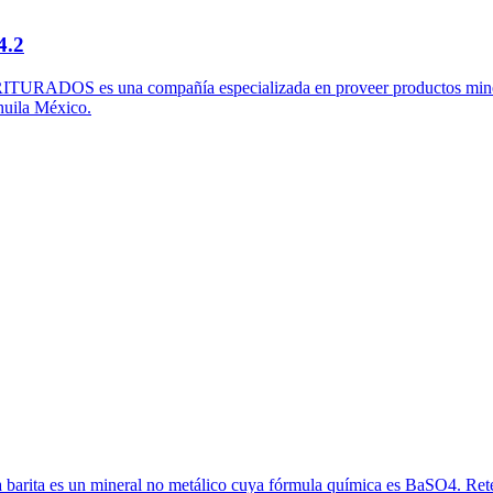
4.2
TURADOS es una compañía especializada en proveer productos minerales
huila México.
 La barita es un mineral no metálico cuya fórmula química es BaSO4. Re