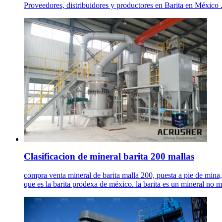
Proveedores, distribuidores y productores en Barita en México 
Clasificacion de mineral barita 200 mallas
compra venta mineral de barita malla 200, puesta a pie de mina, 
que es la barita prodexa de méxico. la barita es un mineral no 