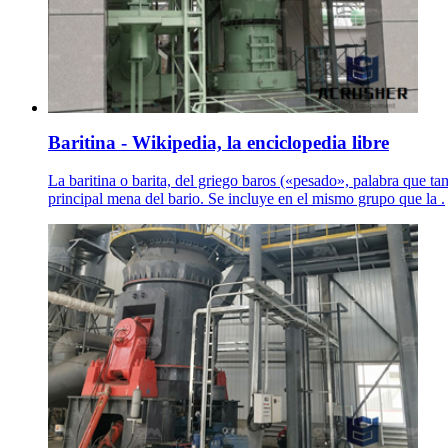
Baritina - Wikipedia, la enciclopedia libre
La baritina o barita, del griego baros («pesado», palabra que ta
principal mena del bario. Se incluye en el mismo grupo que la .