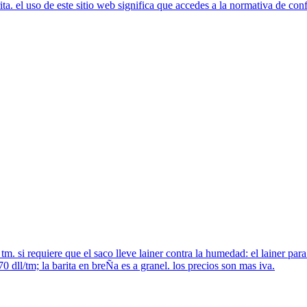
ita. el uso de este sitio web significa que accedes a la normativa de confi
tm. si requiere que el saco lleve lainer contra la humedad: el lainer para
70 dll/tm; la barita en breÑa es a granel. los precios son mas iva.