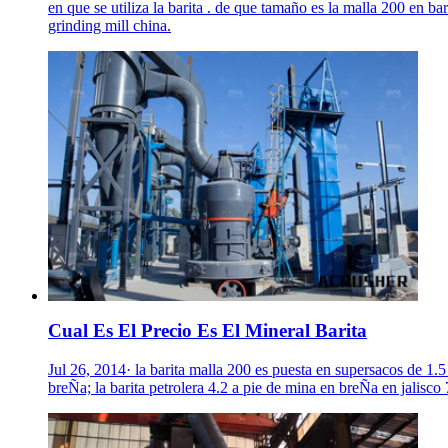
en que se utiliza la barita . de que tamaño es la malla 200 en bar
grinding mill china.
Cual Es El Precio Es El Mineral Barita
Jul 26, 2014· la barita malla 200 es puesta en supersacos de 1.5 
breÑa; la barita petrolera 4.2 a pie de mina en breÑa en jalisco 