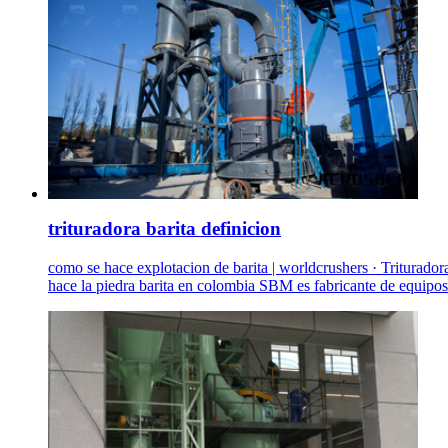
trituradora barita definicion
como se hace explotacion de barita | worldcrushers · Triturador
hace la piedra barita en colombia SBM es fabricante de equipos