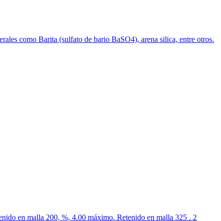
 como Barita (sulfato de bario BaSO4), arena silica, entre otros.
tenido en malla 200, %, 4.00 máximo. Retenido en malla 325 . 2