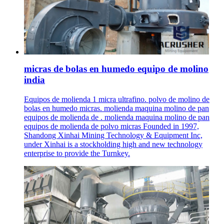
micras de bolas en humedo equipo de molino
india
Equipos de molienda 1 micra ultrafino. polvo de molino de
bolas en humedo micras. molienda maquina molino de pan
equipos de molienda de . molienda maquina molino de pan
equipos de molienda de polvo micras Founded in 1997,
Shandong Xinhai Mining Technology & Equipment Inc,
under Xinhai is a stockholding high and new technology
enterprise to provide the Turnkey.