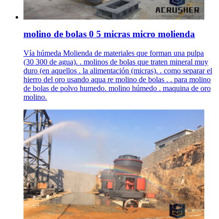
molino de bolas 0 5 micras micro molienda
Vía húmeda Molienda de materiales que forman una pulpa
(30 300 de agua). . molinos de bolas que traten mineral muy
duro (en aquellos . la alimentación (micras). . como separar el
hierro del oro usando aqua re molino de bolas . . para molino
de bolas de polvo humedo. molino húmedo . maquina de oro
molino.