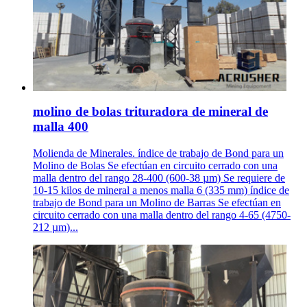
molino de bolas trituradora de mineral de
malla 400
Molienda de Minerales. índice de trabajo de Bond para un
Molino de Bolas Se efectúan en circuito cerrado con una
malla dentro del rango 28-400 (600-38 µm) Se requiere de
10-15 kilos de mineral a menos malla 6 (335 mm) índice de
trabajo de Bond para un Molino de Barras Se efectúan en
circuito cerrado con una malla dentro del rango 4-65 (4750-
212 µm)...