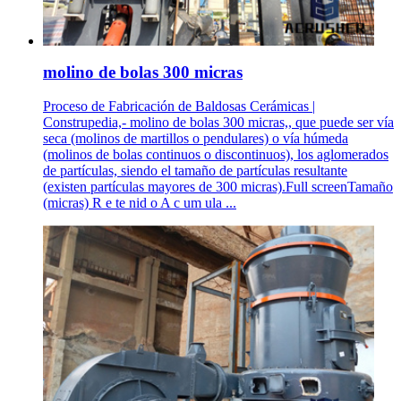
molino de bolas 300 micras
Proceso de Fabricación de Baldosas Cerámicas |
Construpedia,- molino de bolas 300 micras,, que puede ser vía
seca (molinos de martillos o pendulares) o vía húmeda
(molinos de bolas continuos o discontinuos), los aglomerados
de partículas, siendo el tamaño de partículas resultante
(existen partículas mayores de 300 micras).Full screenTamaño
(micras) R e te nid o A c um ula ...