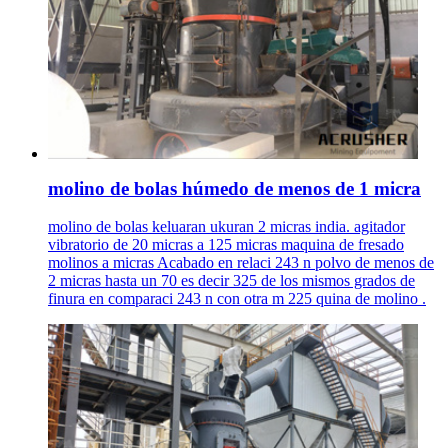
molino de bolas húmedo de menos de 1 micra
molino de bolas keluaran ukuran 2 micras india. agitador
vibratorio de 20 micras a 125 micras maquina de fresado
molinos a micras Acabado en relaci 243 n polvo de menos de
2 micras hasta un 70 es decir 325 de los mismos grados de
finura en comparaci 243 n con otra m 225 quina de molino .