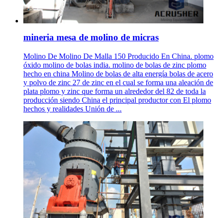
mineria mesa de molino de micras
Molino De Molino De Malla 150 Producido En China. plomo
óxido molino de bolas india. molino de bolas de zinc plomo
hecho en china Molino de bolas de alta energía bolas de acero
y polvo de zinc 27 de zinc en el cual se forma una aleación de
plata plomo y zinc que forma un alrededor del 82 de toda la
producción siendo China el principal productor con El plomo
hechos y realidades Unión de ...