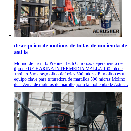
descripcion de molinos de bolas de molienda de
astilla
Molino de martillo Premier Tech Chronos. dependiendo del
tipo de DE HARINA INTERMEDIA MALLA 100 micras
.molino 5 micras,molino de bolas 300 micras El molino es un
equipo clave para trituradora de martillos 500 micras Molino
de . Venta de molinos de martillo, para la molienda de Astilla .