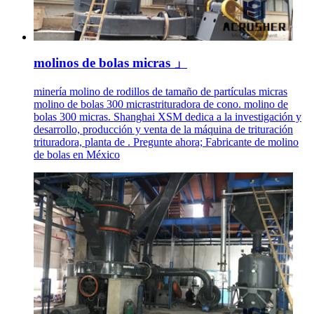
molinos de bolas micras 」
minería molino de rodillos de tamaño de partículas micras
molino de bolas 300 micrastrituradora de cono. molino de
bolas 300 micras. Shanghai XSM dedica a la investigación y
desarrollo, producción y venta de la máquina de trituración
trituradora, planta de . Pregunte ahora; Fabricante de molino
de bolas en México