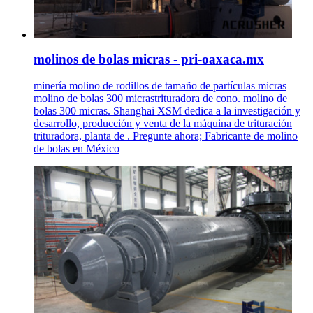
molinos de bolas micras - pri-oaxaca.mx
minería molino de rodillos de tamaño de partículas micras
molino de bolas 300 micrastrituradora de cono. molino de
bolas 300 micras. Shanghai XSM dedica a la investigación y
desarrollo, producción y venta de la máquina de trituración
trituradora, planta de . Pregunte ahora; Fabricante de molino
de bolas en México