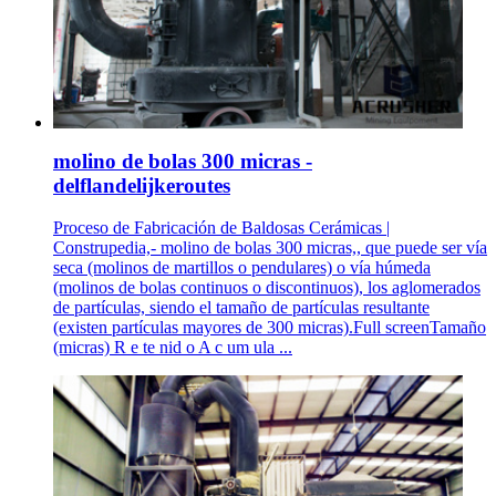
molino de bolas 300 micras -
delflandelijkeroutes
Proceso de Fabricación de Baldosas Cerámicas |
Construpedia,- molino de bolas 300 micras,, que puede ser vía
seca (molinos de martillos o pendulares) o vía húmeda
(molinos de bolas continuos o discontinuos), los aglomerados
de partículas, siendo el tamaño de partículas resultante
(existen partículas mayores de 300 micras).Full screenTamaño
(micras) R e te nid o A c um ula ...