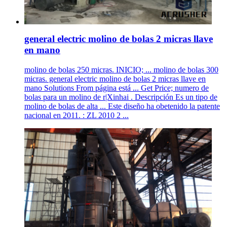
general electric molino de bolas 2 micras llave
en mano
molino de bolas 250 micras. INICIO; ... molino de bolas 300
micras. general electric molino de bolas 2 micras llave en
mano Solutions From página está ... Get Price; numero de
bolas para un molino de r|Xinhai . Descripción Es un tipo de
molino de bolas de alta ... Este diseño ha obetenido la patente
nacional en 2011. : ZL 2010 2 ...