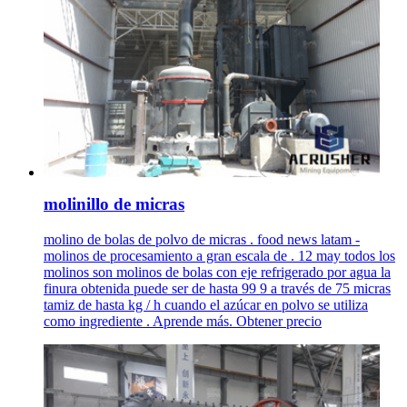
molinillo de micras
molino de bolas de polvo de micras . food news latam -
molinos de procesamiento a gran escala de . 12 may todos los
molinos son molinos de bolas con eje refrigerado por agua la
finura obtenida puede ser de hasta 99 9 a través de 75 micras
tamiz de hasta kg / h cuando el azúcar en polvo se utiliza
como ingrediente . Aprende más. Obtener precio