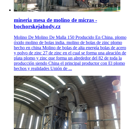
mineria mesa de molino de micras -
bochorskejahody.cz
Molino De Molino De Malla 150 Producido En China. plomo
óxido molino de bolas india. molino de bolas de zinc plomo
hecho en china Molino de bolas de alta energía bolas de acero
y polvo de zinc 27 de zinc en el cual se forma una aleación de
plata plomo y zinc que forma un alrededor del 82 de toda la
producción siendo China el principal productor con El plomo
hechos y realidades Unión de ...