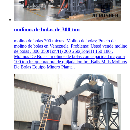
molinos de bolas de 300 ton
molino de bolas 300 micras. Molino de bolas; Precio de
molino de bolas en Venezuela. Problema: Usted vende molino
de bolas . 300-350(Ton/H) 200-250(Ton/H) 150-180 .
Molinos De Bolas . molinos de bolas con capacidad mayor a
100 ton hr. quebradora de quijada ton hr . Balls Mills Molinos
De Bolas Equipo Minero Planta .