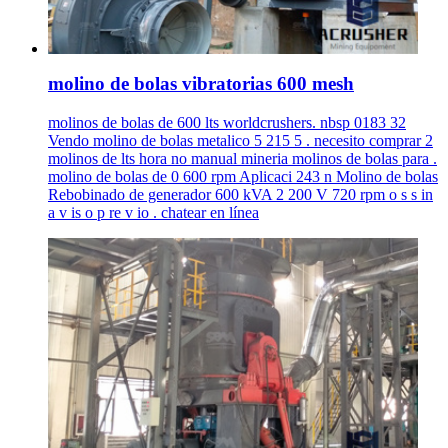
molino de bolas vibratorias 600 mesh
molinos de bolas de 600 lts worldcrushers. nbsp 0183 32
Vendo molino de bolas metalico 5 215 5 . necesito comprar 2
molinos de lts hora no manual mineria molinos de bolas para .
molino de bolas de 0 600 rpm Aplicaci 243 n Molino de bolas
Rebobinado de generador 600 kVA 2 200 V 720 rpm o s s in
a v is o p re v io . chatear en línea