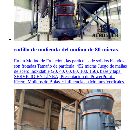
rodillo de molienda del molino de 80 micras
En un Molino de Frotación, las partículas de sólidos blandos
son frotadas Tamaño de partícula: 452 micras Juego de mallas
de acero inoxidable (20, 40, 60, 80, 100, 150), base y tapa.
SERVICIO EN LÍNEA; Presentación de PowerPoint -
Ficem. Molinos de Bolas. • Influencia en Molinos Verticales.