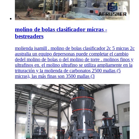
molino de bolas clasificador micras -
bestreaders
molienda isamill . molino de bolas clasificador 2c 5 micras 2c
australia un equipo depersonas puede completar el cambio
dedel molino de bolas o del molino de torre . molinos finos y
ultrafinos en. el molino ultrafino se utiliza ampliamente en la
trituración y la molienda de carbonatos 2500 mallas (5
micras), las más finas son 3500 mallas (3