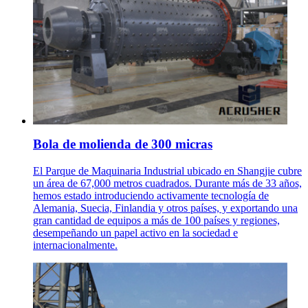
Bola de molienda de 300 micras
El Parque de Maquinaria Industrial ubicado en Shangjie cubre
un área de 67,000 metros cuadrados. Durante más de 33 años,
hemos estado introduciendo activamente tecnología de
Alemania, Suecia, Finlandia y otros países, y exportando una
gran cantidad de equipos a más de 100 países y regiones,
desempeñando un papel activo en la sociedad e
internacionalmente.