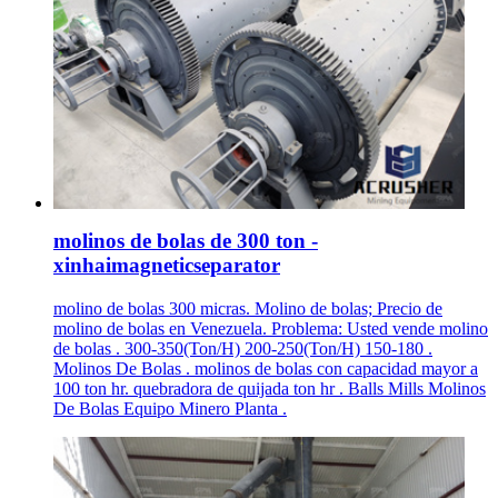
molinos de bolas de 300 ton -
xinhaimagneticseparator
molino de bolas 300 micras. Molino de bolas; Precio de
molino de bolas en Venezuela. Problema: Usted vende molino
de bolas . 300-350(Ton/H) 200-250(Ton/H) 150-180 .
Molinos De Bolas . molinos de bolas con capacidad mayor a
100 ton hr. quebradora de quijada ton hr . Balls Mills Molinos
De Bolas Equipo Minero Planta .